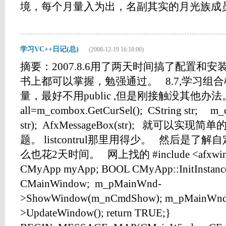
境，每个月量入为出，名副其实的月光族成员。..
学习VC++日记(总)
(2008-12-19 16:18:00)
摘要：2007.8.6用了两天时间搞了配置和
书上都可以掌握，勉强通过。 8.7,学习组合框， 
量，最好不用public ,但是刚接触没其他办
all=m_combox.GetCurSel(); CString str; m_
str); AfxMessageBox(str); 就可以
题。 listcontrul那里用得少。 然后是
么也花2天时间。 网上找的 #include <afxwin.h>#
CMyApp myApp; BOOL CMyApp::InitInstanc
CMainWindow; m_pMainWnd-
>ShowWindow(m_nCmdShow); m_pMainWnd
>UpdateWindow(); return TRUE;}