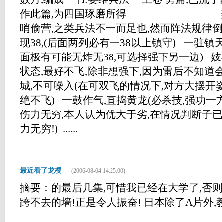
作此篇,为四国琢磨所得 姜维兵
哨偷营,之类兵法不一而足也,然而阵法规律倒
现38,(后面两列必有一38以上镇守) 一驻镇天
面极有可能无炸无38,可选择强下另一边) 妓
状态,最好不飞,除非想强下,因为雷后不知道
城,不可噪入(在可双飞的情况下,对方大摆开
绝不飞) 一鼓作气,直捣黄龙(必杀技,强功一
伤力无穷,本人认为优大于劣,在情况判断子已
力无穷!) ......
最近看了龙樱
(2006-08-04 14:25:00)
摘要：的最后几集,可惜我已经在大学了,否则
跨不去的墙!正是令人振奋! 日本除了A片外,教育也