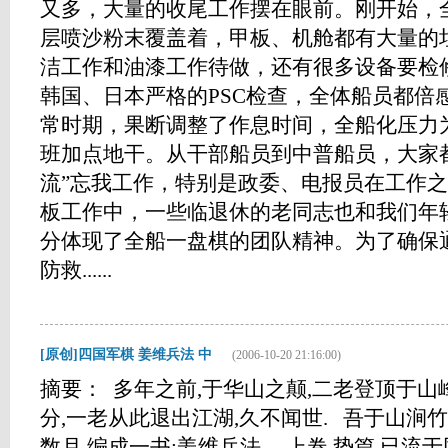
又多，大量的收尾工作摆在眼前。刚开始，
层喷沙粉末覆盖着，甲板、机舱都有大量的
洁工作和油漆工作待做，还有很多设备要检
韩国、日本严格的PSC检查，全体船员都倍
常时期，果断调整了作息时间，全船化压力
班加点地干。从干部船员到中普船员，大家
流”忘我工作，特别是政委、电报员在工作
板工作中，一些临退休的老同志也和我们年
分体现了全船一盘棋的团队精神。为了确保通
防救......
[原创]四国军棋 姜维兵法 中
(2006-10-20 21:16:00)
摘要： 多年之前,于华山之颠,二老登顶于山
分,一老从此退出江湖,久不闻世. 吾于山涧
数月,编成一书:姜维兵法 上卷 势篇,已流于