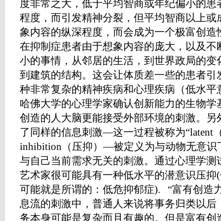
度非常之大，低于平均智商或年纪偏小的患
程度，而引发精神分裂，但平均智商以上或
象内容的纵深程度，而会成为一个极富创造
在抑制症患者由于想象内容的庞大，以及不
小的事情，从邻居的生活，到世界政局的变
到建筑的结构。这会让体质差一些的患者引
种非常复杂的精神疾病和心理疾病（低水平
哈佛大学的心理学家确认创新能力的生物学
创造的人大脑更能接受外部环境的刺激。另
了同样的信息刺激―这一过程被称为“laten
inhibition（压抑）―被定义为与动物无
与自己当前需求无关的刺激。通过心理学测
艺术家很可能具有一种低水平的潜意识压抑
可能就是所谓的：低危抑郁症). “富有创
息流的刺激中，普通人来说将事务归类以后
务本身可能是复杂而且有趣的。但是富有创