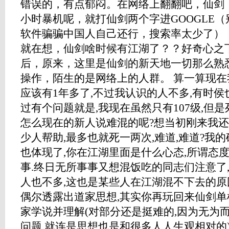
错误的，有点郁闷。在网络上翻翻吧，仙剑，
小时暴机呢，就打仙剑两个字进GOOGLE
软件骗骗中国人自己还行，搜索率太少了）
就在想，仙剑啥时候有江湖了？？好奇心之
后，原来，这里是仙剑的新天地一切那么熟
操作，陌生的是网络上的人群。 算一算现在
应该有1年多了,不过我认识的人不多,有时侯
过有个问题就是,我现在虽然只有107级,但是死
怎么现在的新人说难混的呢?想当初刚来我还
少人帮助,最多也就死一两次,难道,难道?我的
也体现了,你在江湖里面是什么心态,所谓态
事.终日无所事事又想混饭吃的同志们注意了
人也不多,这也是某些人在江湖混不下去的原因
偶尔透露出道家思想,其实你再玩回来仙剑单
家学说并理解(对部分还是挺难的,因为无为
问题,就连是思想也是和很多人人生观相对的