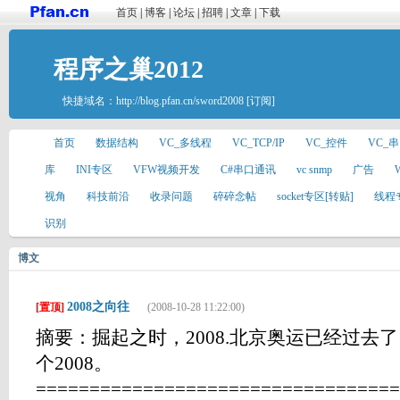
首页
|
博客
|
论坛
|
招聘
|
文章
|
下载
程序之巢2012
快捷域名：
http://blog.pfan.cn/sword2008
[订阅]
首页
数据结构
VC_多线程
VC_TCP/IP
VC_控件
VC_
库
INI专区
VFW视频开发
C#串口通讯
vc snmp
广告
视角
科技前沿
收录问题
碎碎念帖
socket专区[转贴]
线程
识别
博文
2008之向往
[置顶]
(2008-10-28 11:22:00)
摘要：掘起之时，2008.北京奥运已经过去
个2008。
==================================