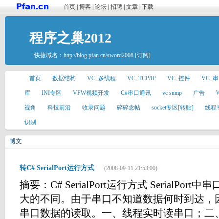
首页
|
博客
|
论坛
|
招聘
|
文章
|
下载
程序之巢2012
快捷域名：
http://blog.pfan.cn/sword2008
[订阅]
首页
数据结构
VC_多线程
VC_TCP/IP
VC_控件
VC_
库
INI专区
VFW视频开发
C#串口通讯
vc snmp
广告
视角
科技前沿
收录问题
碎碎念帖
socket专区[转贴]
线程
识别
博文
转C# SerialPort运行方式
(2008-09-11 21:53:00)
摘要：C# SerialPort运行方式 SerialP
大的不同。由于串口不知道数据何时到达，
串口数据的读取。一、线程实时读串口；二