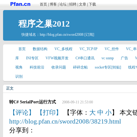
首页
|
博客
|
论坛
|
招聘
|
文章
|
下载
程序之巢2012
快捷域名：
http://blog.pfan.cn/sword2008
[订阅]
首页
数据结构
VC_多线程
VC_TCP/IP
VC_控件
VC_
库
INI专区
VFW视频开发
C#串口通讯
vc snmp
广告
视角
科技前沿
收录问题
碎碎念帖
socket专区[转贴]
线程
识别
正文
转C# SerialPort运行方式
2008-09-11 21:53:00
【评论】
【打印】
【字体：
大
中
小
】 本文
http://blog.pfan.cn/sword2008/38219.html
分享到：