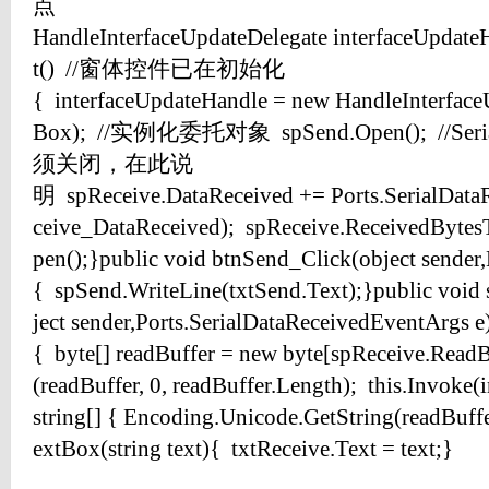
点
HandleInterfaceUpdateDelegate interfaceUpdateH
t() //窗体控件已在初始化
{ interfaceUpdateHandle = new HandleInterfac
Box); //实例化委托对象 spSend.Open(); //
须关闭，在此说
明 spReceive.DataReceived += Ports.SerialData
ceive_DataReceived); spReceive.ReceivedBytes
pen();}public void btnSend_Click(object sender
{ spSend.WriteLine(txtSend.Text);}public void
ject sender,Ports.SerialDataReceivedEventArgs e
{ byte[] readBuffer = new byte[spReceive.Read
(readBuffer, 0, readBuffer.Length); this.Invoke
string[] { Encoding.Unicode.GetString(readBuffe
extBox(string text){ txtReceive.Text = text;}