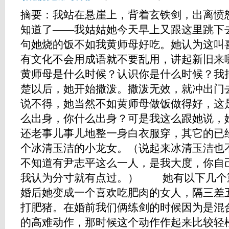
摘要：我站在悬崖上，背着玄铁剑，出离
知道了——我姑姑她今天早上又跟这里跳下
句她烧的饭不如我黄师母好吃。她认为这叫
有文化不会用成语就不要乱用，讲起新旧来
黄师母是什么时候？认识你是什么时候？我
楚以后，她开始撒泼。撒泼无效，就冲出门
说不得，她当然不如黄师母做饭做得好，这
么出身，你什么出身？可是我这么跟她说
还老事儿事儿地整一身白衣服穿，其它的已
个冰清玉洁的小龙女。（说起来冰清玉洁也
不知道有尹志平这么一人，是我大度，你自
我认为分寸就有点过。） 她有以下几个
婚后她变成一个喜欢吃肥肉的女人，隔三差
打肥猪。在婚前我们俩练剑的时候因为是混
的高难动作，那时候这个动作作起来比较轻