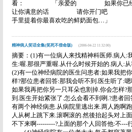
看： 「亲爱的 如果你已
让你满意的话 请你开门吧
手里提着你最喜欢吃的鲜奶面包…」 ...
精神病人笑话全集(笑死不偿命版)
(2006-04-22 11:32:00)
摘要：(1)有一位病人来找精神科医师.病人:
生:喔.那很严重喔.从什么时候开始的.病人:
(2)有一位神经病院的医生问患者:如果我把
样?那位患者回答:那我会听不到.医生听了:嗯
如果我再把你另一只耳朵也割掉.你会怎样?
到.医生开始紧张了.怎么会看不到咧.?患者回答
有两个神经病患.从病院里逃出来.两人跑啊跑
人从树上跳下来.滚啊滚的.然後抬起头对上面的人
不下来啊---------?上面的那个人回答他:不---行--