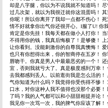
却是八字腿，你以为不说我就不知道吗！ 
过几次架，就以为我很迁就你这混蛋吗！ 
你呢！所以你离开了我却一点都不伤心！ 
情不好就拿你出气你还很开心。I服了U! 
肯定是你先挂！我每天都在做小人打你！ 
不得用你的钱，我真后悔极了！是够傻！ 
让你看到。没能刺激你的自尊我真懊悔！ 
也只有你想得出来，你的智商停在五岁！ 
唇吻干。你真是男人中最最恶劣的一个！ 
宜，否则我就亏大了。真是极度感到万幸！
去我都感到丢人。以前逛街我是怎么活的！
气你知道为什么吗？我觉得你受伤得不惨！
口水，对你这种人我不值得也没那个必要！
了吗？我的人气都可以和小甜甜相提并论！
我见你一次骂一次，我的脾气你应该了解！