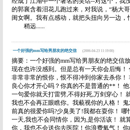
经成了江湖中一个著名的笑话--对这个，我
的郭襄含着泪花儿跑过来，对我说，“杨大哥
闺女啊。我有点感动，就把头扭向另一边，
稍远......
一个好强的mm写给男朋友的绝交信
(2006-04-23 11:19:00)
摘要：一个好强的mm写给男朋友的绝交信
现在也许没感到。但是总有一天你会后悔！
非常非常的恨你，恨不得冲到你家去杀你！
良心你才开心吗？你真的不是普通的**！ 
一句爱你就天打雷劈,不得好死,万剑穿心！ 
我也不会再正眼瞧你。我藐视你的人格！ 
前真的很爱你吗?少臭美了!我都在耍你！ 
一天,我也不会同情你，因为,是你活该！ 
你，我也不会送你去医院！你浪费氧气！ 