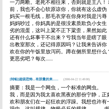
一刀两断。老死不相往来，否则就是王八！
前，我也不会心软原谅你，你就有这么虚伪
妈买一根毛线，那毛衣穿在你身对我是污辱
妈妈吵过，你妈真的是很没素质欺负小女生
劣的混蛋，这叫上粱不正下粱歪，果然如此
还有什么坏事干不出来？亏我当年是瞎了眼
出教室那次，还记得原因吗？让我来告诉你
欢在你的午饭里放泻药。蹲在侧所里想什么
更恶劣吧？每次......
[转帖]超级恐怖...有胆量的来......
(2006-04-22 11:49:00)
摘要：我是一个网虫，一个标准的网虫。
我，而是因为我太喜欢黑夜的那份宁静，正
欢和朋友们在一起狂欢的浮躁。我想也许有
躁中，这叫规律，物极必反的规律。 书