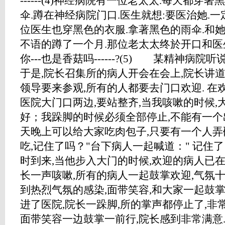
------(4)神经病院有一位老太太.每天都穿
伞.蹲在神经病院门口.医生就想:要医治她.
位医生也穿黑色的衣服.拿著黑色的雨伞.和
不语的蹲了一个月.那位老太太终於开口和医生说话
你---也是香菇吗------?(5) 某精神病
于是,院长召集所的病人开会在会上,院长讲道
领导要来参观,所有的人都要去门口欢迎. 在
医院大门口两边,要站整齐,当我咳嗽的时候,
好；我跺脚的时候必须全部停止,不能有一个
天晚上可以给大家吃肉包子,只要有一个人弄
吃,记住了吗？"台下病人一起喊道：" 记住
时到来,当他步入大门的时候,欢迎的病人已
长一声咳嗽,所有的病人一起鼓掌欢迎,气氛
到热烈气氛的感染,面带笑容,和大家一起鼓
进了医院,院长一跺脚,所的掌声都停止了,非
面带笑容一边鼓掌一前行,院长感到非常满意