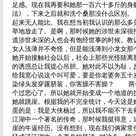
足感。现在我再要和她那一百六十多斤的身
法》，下来之后就和洗个桑那没什么区别
起来无人能比。我在想当初我认识的那么多
举地放走了。是啊，那时候她的涉世未深很
道涉世未深的人也会有饱经世事的时候。
女人浅薄并不奇怪，但是能浅薄到小龙女那
她开始接触社会以后，社会上那些光怪陆离
的诱惑总让我提心吊胆。她对此不以为耻，反
给我宽心说这个叫可爱，要是你老婆奔五十
染绿头发穿露脐装，你害臊不害臊？ 两
个过恶心了。所以她就开始变成一个地道的
她就跳崖。根据我的不完全统计，今天这是
蛋的是：我是大侠杨过，所以我不能不下去
江湖中一个著名的传奇，那时候我挺得意，
崖的牛逼经历。没有想到，现在我们俩家常