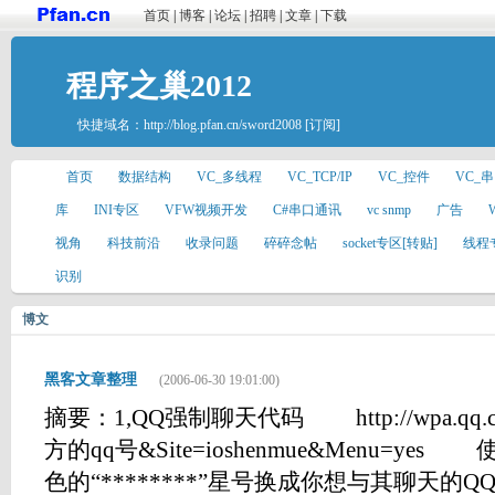
首页
|
博客
|
论坛
|
招聘
|
文章
|
下载
程序之巢2012
快捷域名：
http://blog.pfan.cn/sword2008
[订阅]
首页
数据结构
VC_多线程
VC_TCP/IP
VC_控件
VC_
库
INI专区
VFW视频开发
C#串口通讯
vc snmp
广告
视角
科技前沿
收录问题
碎碎念帖
socket专区[转贴]
线程
识别
博文
黑客文章整理
(2006-06-30 19:01:00)
摘要：1,QQ强制聊天代码 http://wpa.qq.co
方的qq号&Site=ioshenmue&Menu=
色的“********”星号换成你想与其聊天的