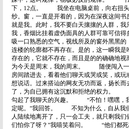
下，12点。 我坐在电脑桌前，向右扭头
纱。窗，一直是开着的，因为在深夜这间书
就是我。此时，我不要白天攘攘的人群，我
我，香烟比挂着虚伪面具的人群可靠可信
吸一口熟悉的空气，视线所及的窗外黑黑的
连楼的轮廓都不再存在。是的，这一瞬我是
存在的，它就不存在，而且是的的确确地
为今天是周末，我的周末。 随便闯入一
房间踏进去，看着他们聊天或哭或笑，或玩
想说话。过来搭讪的网友无功而返，扬长而
了，为自已拥有这沉默和拒绝的权力。 “
勾起了我聊天的兴趣。 “不怕！嘿嘿，
定呢。”我回答。 不知为什么，自从我
人陆续地离开了，只一会工夫，就只剩我
们怕你了呀？”我嘻笑着问。 “他们都死