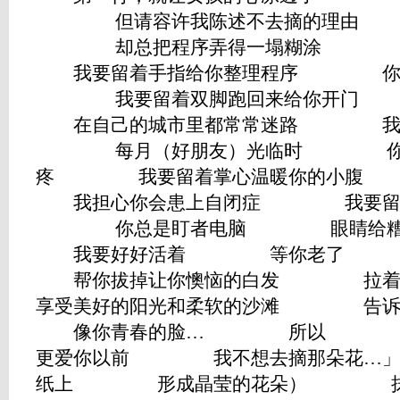
但请容许我陈述不去摘的理由 
却总把程序弄得一塌糊涂 
我要留着手指给你整理程序 你出
我要留着双脚跑回来给你开
在自己的城市里都常常迷路 我要
每月（好朋友）光临时 你总是
疼 我要留着掌心温暖你的小
我担心你会患上自闭症 我要留着
你总是盯者电脑 眼睛给糟
我要好好活着 等你老了
帮你拔掉让你懊恼的白发 拉
享受美好的阳光和柔软的沙滩 告
像你青春的脸… 所以 在我
更爱你以前 我不想去摘那朵花
纸上 形成晶莹的花朵） 抹净