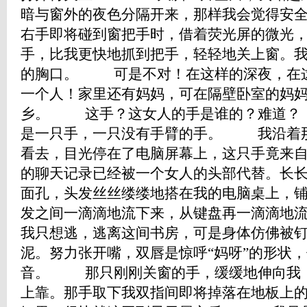
暗与窗外的夜色分隔开来，那样我会觉得
右手即将碰到窗把手时，借着荧光屏的微光
手，比我更快地抓到把手，轻轻地关上窗。
的胸口。 可是不对！在这样的深夜，在
一个人！家里还有妈妈，可在隔壁卧室的妈
乡。 这手？这女人的手是谁的？难道？
是一只手，一只没有手臂的手。 我沿着
看去，目光停在了电脑屏幕上，这只手竟
的聊天记录已经被一个女人的头部代替。长
面孔，头发丝丝缕缕地搭在我的电脑桌上，
发之间一滴滴地流下来，从键盘再一滴滴
我只想逃，逃离这间书房，可是身体仿佛被
泥。努力张开嘴，双唇是惊呼“妈呀”的形状
音。 那只刚刚关窗的手，缓缓地伸向我
上靠。那手取下我双指间即将掉落在地板上