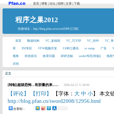
首页
|
博客
|
论坛
|
招聘
|
文章
|
下载
程序之巢2012
快捷域名：
http://blog.pfan.cn/sword2008
[订阅]
首页
数据结构
VC_多线程
VC_TCP/IP
VC_控件
VC_
库
INI专区
VFW视频开发
C#串口通讯
vc snmp
广告
视角
科技前沿
收录问题
碎碎念帖
socket专区[转贴]
线程
识别
正文
[转帖]超级恐怖...有胆量的来......
2006-04-22 11:49:00
【评论】
【打印】
【字体：
大
中
小
】 本文
http://blog.pfan.cn/sword2008/12956.html
分享到：