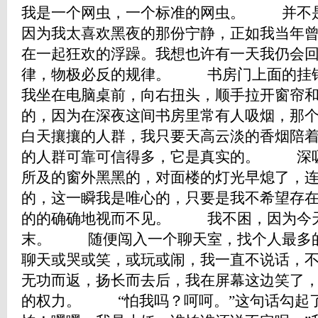
我是一个网虫，一个标准的网虫。 并不
因为我太喜欢黑夜的那份宁静，正如我当年
在一起狂欢的浮躁。我想也许有一天我仍会
律，物极必反的规律。 书房门上面的
我坐在电脑桌前，向右扭头，顺手拉开窗帘
的，因为在深夜这间书房里常有人吸烟，那
白天攘攘的人群，我只要天高云淡的香烟陪
的人群可靠可信得多，它是真实的。 深
所及的窗外黑黑的，对面楼的灯光早熄了，
的，这一瞬我是唯心的，只要是我不希望存
的的确确地视而不见。 我不困，因为今
末。 随便闯入一个聊天室，找个人最多
聊天或哭或笑，或玩或闹，我一直不说话，
无功而返，扬长而去后，我在屏幕这边笑了
的权力。 “怕我吗？呵呵。”这句话勾起