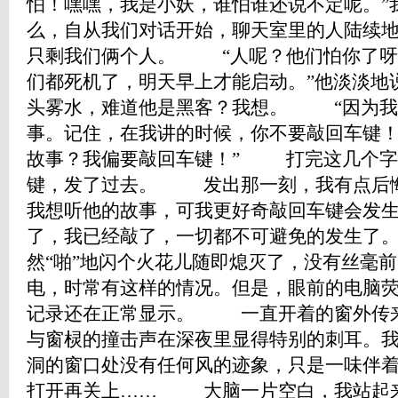
怕！嘿嘿，我是小妖，谁怕谁还说不定呢。
么，自从我们对话开始，聊天室里的人陆续
只剩我们俩个人。 “人呢？他们怕你了呀
们都死机了，明天早上才能启动。”他淡淡地
头雾水，难道他是黑客？我想。 “因为我
事。记住，在我讲的时候，你不要敲回车键
故事？我偏要敲回车键！” 打完这几个字
键，发了过去。 发出那一刻，我有点后
我想听他的故事，可我更好奇敲回车键会
了，我已经敲了，一切都不可避免的发生
然“啪”地闪个火花儿随即熄灭了，没有丝毫
电，时常有这样的情况。但是，眼前的电脑
记录还在正常显示。 一直开着的窗外传
与窗棂的撞击声在深夜里显得特别的刺耳。
洞的窗口处没有任何风的迹象，只是一味伴
打开再关上…… 大脑一片空白，我站起