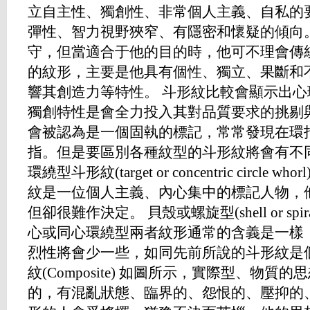
立自主性、獨創性、非常個人主義、自私的
彈性、智力視野狹窄、有隱密和懷疑的傾向
守，但當適合于他的目的時，他可不理會傳
的紋形，主要是他具有個性、獨立、果斷和
響其創造力等特性。 斗形紋比較會顯示出
獨創特性是會全力投入其對品質要求的挑剔
會被認為是一個固執的標記，常常發現在環
指。但是要區別各種紋型的斗形紋將會有不
環繞型斗形紋(target or concentric circl
紋是一位個人主義、內心集中的標記人物，
但卻很難作決定。 貝殼或螺旋型(shell or sp
心或同心環繞型兩者紋形通常的含義是一樣
烈性將會少一些，如同先前所說的斗形紋是
紋(Composite) 如圖所示，實際型、物
的，有混亂狀態、臨界的、怨恨的、壓抑的