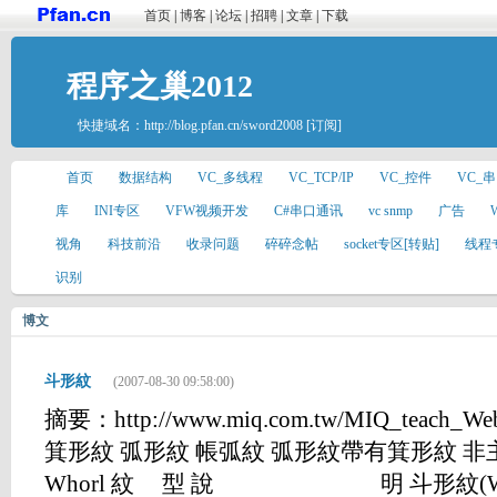
首页
|
博客
|
论坛
|
招聘
|
文章
|
下载
程序之巢2012
快捷域名：
http://blog.pfan.cn/sword2008
[订阅]
首页
数据结构
VC_多线程
VC_TCP/IP
VC_控件
VC_
库
INI专区
VFW视频开发
C#串口通讯
vc snmp
广告
视角
科技前沿
收录问题
碎碎念帖
socket专区[转贴]
线程
识别
博文
斗形紋
(2007-08-30 09:58:00)
摘要：http://www.miq.com.tw/MIQ_teach_
箕形紋 弧形紋 帳弧紋 弧形紋帶有箕形紋 非
Whorl 紋 型 說 明 斗形紋(Who