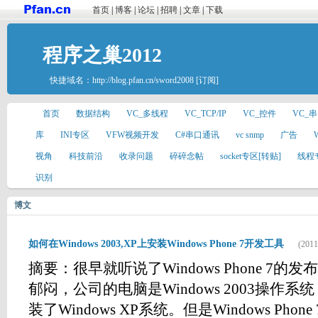
首页
|
博客
|
论坛
|
招聘
|
文章
|
下载
程序之巢2012
快捷域名：
http://blog.pfan.cn/sword2008
[订阅]
首页
数据结构
VC_多线程
VC_TCP/IP
VC_控件
VC_
库
INI专区
VFW视频开发
C#串口通讯
vc snmp
广告
视角
科技前沿
收录问题
碎碎念帖
socket专区[转贴]
线程
识别
博文
如何在Windows 2003,XP上安装Windows Phone 7开发工具
(2011
摘要：很早就听说了Windows Phone 7
郁闷，公司的电脑是Windows 2003操作
装了Windows XP系统。但是Windows Phon