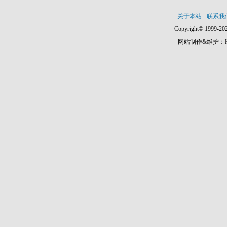
关于本站
-
联系我
Copyright© 1999-202
网站制作&维护：Hann