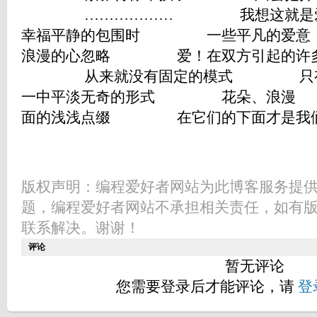
……………… 我想这就是
幸福平静的包围时 一些平凡的爱
浪漫的心忽略 爱！在双方引起的许多
从来就没有固定的模式 只
一中平淡无奇的形式 花朵、浪漫
面的浅浅点缀 在它们的下面才是我们
版权声明：编程爱好者网站为此博客服务提
题，编程爱好者网站不承担相关责任，如有
联系解决。谢谢！
评论
暂无评论
您需要登录后才能评论，请
登