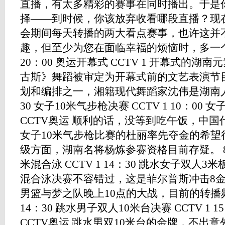
直播，有太多精彩的赛事在同时播出。于是
择——到时候，你该放弃收看哪段直播？现
会期间每天转播的两大看点赛事，也许这并
趣，但至少为您在面临幸福的烦恼时，多一个
20：00 奥运开幕式 CCTV 1 开幕式的
古斯》舞蹈被审定为开幕式前的文艺表演节
划和编排之一，湘籍现代舞蹈家沈伟是湖南人的
30 女子10米气步枪决赛 CCTV 1 10：00
CCTV奥运 顺利的话，没等到吃午饭，中
女子10米气步枪比赛的杜丽率先夺金的希望
级方面，湖南名将杨炼参赛资格目前存疑。 8月1
米混合泳 CCTV 1 14：30 跳水女子双人3米板
混合泳决赛不容错过，这是菲尔普斯冲击8
男篮与梦之队晚上10点的大战，目前的转播频
14：30 跳水男子双人10米台决赛 CCTV 1 
CCTV奥运 跳水男双10米台的金牌，不出