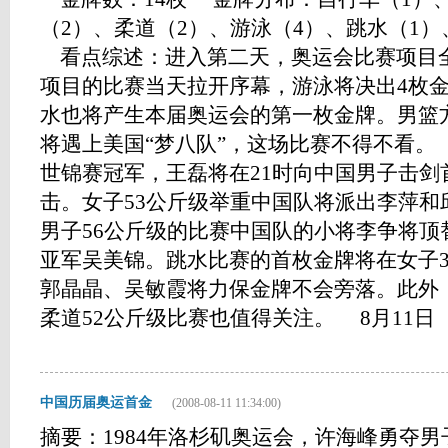
（2）、柔道（2）、游泳（4）、跳水（1）
看点综述：进入第二天，奥运会比赛项目
项目的比赛当天拉开序幕，游泳将决出4枚
水也将产生本届奥运会的第一枚金牌。男篮
将遇上美国“梦八队”，这场比赛不得不看。
世锦赛冠军，王磊将在21时向中国男子击剑
击。女子53公斤级举重中国队将派出李萍和
男子56公斤级的比赛中国队的小将李争将顶
亚军吴美锦。跳水比赛的首枚金牌将在女子
郭晶晶、吴敏霞将力保金牌不会旁落。此外，
柔道52公斤级比赛也值得关注。 8月11日 第叁
中国历届奥运首金
(2008-08-11 11:34:00)
摘要：1984年洛杉矶奥运会，许海峰勇夺