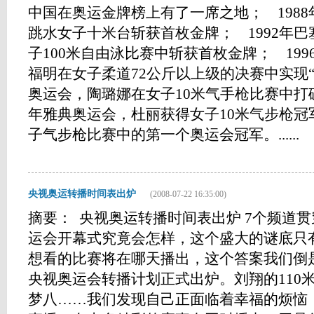
中国在奥运金牌榜上有了一席之地； 198
跳水女子十米台斩获首枚金牌； 1992年
子100米自由泳比赛中斩获首枚金牌； 19
福明在女子柔道72公斤以上级的决赛中实现“开
奥运会，陶璐娜在女子10米气手枪比赛中打破中
年雅典奥运会，杜丽获得女子10米气步枪冠
子气步枪比赛中的第一个奥运会冠军。......
央视奥运转播时间表出炉
(2008-07-22 16:35:00)
摘要： 央视奥运转播时间表出炉 7个频道贯
运会开幕式究竟会怎样，这个盛大的谜底只
想看的比赛将在哪天播出，这个答案我们倒
央视奥运会转播计划正式出炉。刘翔的110
梦八……我们发现自己正面临着幸福的烦恼