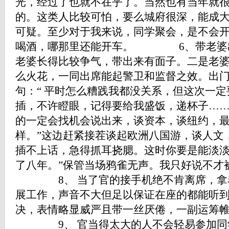
光，经过了也就不在乎了。当然也有当年就
的。这类人比较可怕，要么城府很深，能成
可疑。至少对于我来说，同学聚会，是不会
喝酒，哪那里还能开车。 6、带老婆出
老婆长得比较争气，带出来有面子。二是老
么火花，一同出席能起警卫和监督之效。出
句：“ 平时怎么糟践我都没关系，但这次一
插，不许瞪眼，记得要给我盛饭，递杯子
的一定会找机会说出来，谈资本，谈纽约，最
样。”这边赶紧接茬谈起欧洲八国游，谈人文
插不上话，急得抓耳挠腮。这时你要是能淡淡
了八年。”保管当场鸦雀无声。我只好说不才
8、 当了官的接手机绝不肯离席，拿着
展工作，声音不大但足以保证在座的都能听
决，表情略显威严且带一丝厌倦，一副运筹
9、 官当得太大的人不会轻易参加同学