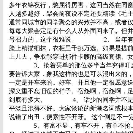
多年衣锦夜行，憋屈得厉害，这回当然在同
人越多越好，聚会前夜说不定还要精读《毛
通常同城市的同学聚会的兴致并不高，或者
每每大聚会定是有什么人从外面回来了。但
号召力的，这个很难说。 2、 当年有
脸上精描细抹，衣柜里千挑万选。如果是提
上几天，争取能穿进那件卡腰的高级套裙。
3、抢着买单的那位多半当年穷得叮当
要告诉大家，象我这样的也是可以混出来的
一定是开车来的。好车。并且他一定很愿意
深义重不忘旧谊的样子。宿怨啊，宿怨啊，
到底有多大。 4、 话少的同学并不是
平淡且混得不好。大家谈论的新潮名词或根
说错了出丑，便索性不开牙。 这个倒是不一
5、有富不显，有车不开，有单不抢。