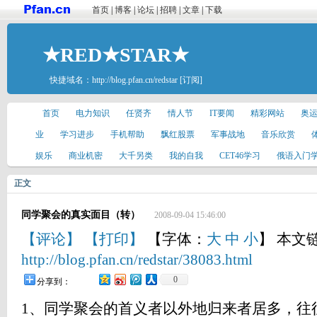
首页
|
博客
|
论坛
|
招聘
|
文章
|
下载
★RED★STAR★
快捷域名：
http://blog.pfan.cn/redstar
[订阅]
首页
电力知识
任贤齐
情人节
IT要闻
精彩网站
奥
业
学习进步
手机帮助
飘红股票
军事战地
音乐欣赏
娱乐
商业机密
大千另类
我的自我
CET46学习
俄语入门
正文
同学聚会的真实面目（转）
2008-09-04 15:46:00
【评论】
【打印】
【字体：
大
中
小
】 本文
http://blog.pfan.cn/redstar/38083.html
0
分享到：
1、同学聚会的首义者以外地归来者居多，往