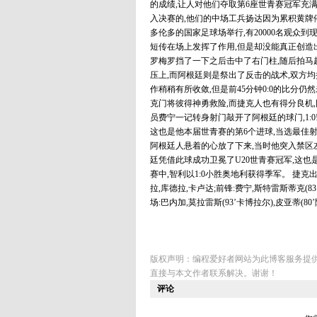
的成绩,让人对他们夺取第6座世青赛冠军充
入决赛的,他们的中场工兵扬达因为累积黄牌
多伦多的国家足球场举行,有20000名观众
短传在场上发挥了作用,但是却没能真正创造
罗梅罗挡了一下之后击中了右门柱,随后拍马
压上,而阿根廷则是祭出了反击的战术,双方均
作稍稍有所收敛,但是前45分钟0:0的比分
克门将彼得神勇救险,而捷克人也有得分良机,
员费宁一记转身射门敲开了阿根廷的球门,1:
这也是他本届世青赛的第6个进球,当选最佳射
阿根廷人悬着的心放了下来,当时他突入禁区左
廷凭借此球成功卫冕了U20世青赛冠军,这也
赛中,智利以1:0小胜奥地利获得季军。 捷克出场阵
拉,库德拉,卡卢达;前锋:费宁,斯特雷斯蒂克(8
场:巴内加,莫拉雷斯(93’卡博拉尔),皮亚蒂(8
版权声明：编程爱好者网站为此博客服务提
直接与本文作者联系解决。谢谢！
评论