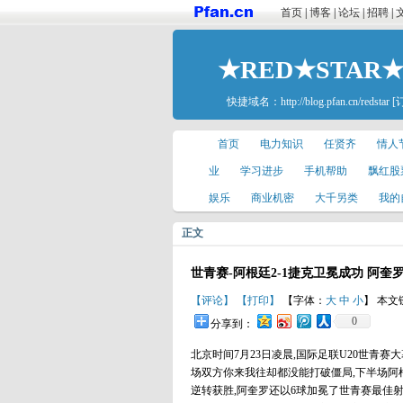
首页
|
博客
|
论坛
|
招聘
|
★RED★STAR
快捷域名：
http://blog.pfan.cn/redstar
[
首页
电力知识
任贤齐
情人
业
学习进步
手机帮助
飘红股
娱乐
商业机密
大千另类
我的
正文
世青赛-阿根廷2-1捷克卫冕成功 阿奎
【评论】
【打印】
【字体：
大
中
小
】 本文
0
分享到：
北京时间7月23日凌晨,国际足联U20世青
场双方你来我往却都没能打破僵局,下半场阿
逆转获胜,阿奎罗还以6球加冕了世青赛最佳射