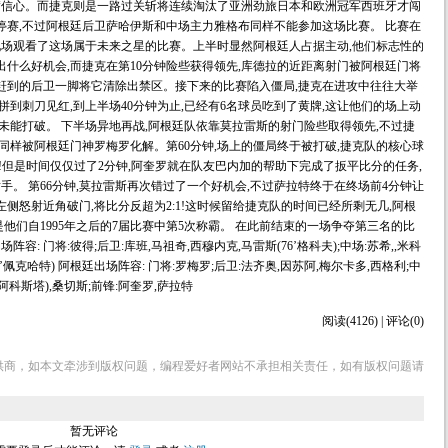
满信心。而捷克则是一路过关斩将连续淘汰了亚洲劲旅日本和欧洲冠军西班牙才闯
停赛,不过阿根廷后卫萨哈伊斯和中场主力雅格布同样不能参加这场比赛。 比赛在
到现场观看了这场属于未来之星的比赛。上半时显然阿根廷人占据主动,他们标志性的
出什么好机会,而捷克在第10分钟险些获得领先,库德拉的近距离射门被阿根廷门将
赶到的后卫一脚将它清除出禁区。接下来的比赛陷入僵局,捷克在进攻中往往大举
拼到刺刀见红,到上半场40分钟为止,已经有6名球员吃到了黄牌,这让他们的场上动
仍然未能打破。 下半场异地再战,阿根廷队依靠莫拉雷斯的射门险些取得领先,不过捷
同样被阿根廷门神罗梅罗化解。第60分钟,场上的僵局终于被打破,捷克队的核心球
0!但是时间仅仅过了2分钟,阿奎罗就在队友巴内加的帮助下完成了扳平比分的任务,
手。 第66分钟,莫拉雷斯再次错过了一个好机会,不过萨拉特终于在终场前4分钟让
侧怒射近角破门,将比分反超为2:1!这时候留给捷克队的时间已经所剩无几,阿根
是他们自1995年之后的7届比赛中第5次称霸。 在此前结束的一场争夺第三名的比
容: 门将:彼得;后卫:库班,马祖奇,西穆内克,马雷斯(76’格科夫);中场:苏希,,米科
3’佩克哈特) 阿根廷出场阵容: 门将:罗梅罗;后卫:法齐奥,因苏阿,梅尔卡多,西格利;中
0’阿科斯塔),桑切斯;前锋:阿奎罗,萨拉特
阅读(4126) | 评论(0)
供商，如本文牵涉到版权问题，编程爱好者网站不承担相关责任，如有版权问题请
暂无评论