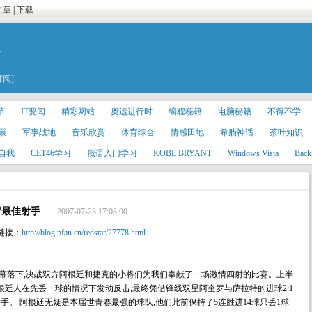
文章
|
下载
★
订阅]
节
IT要闻
精彩网站
奥运进行时
编程秘籍
电脑秘籍
不得不学
票
军事战地
音乐欣赏
体育综合
情感田地
希腊神话
茶叶知识
自我
CET46学习
俄语入门学习
KOBE BRYANT
Windows Vista
Back
罗最佳射手
2007-07-23 17:08:00
链接：
http://blog.pfan.cn/redstar/27778.html
赛大幕落下,决战双方阿根廷和捷克的小将们为我们奉献了一场激情四射的比赛。上半
根廷人在先丢一球的情况下发动反击,最终凭借锋线双星阿奎罗与萨拉特的进球2:1
手。 阿根廷无疑是本届世青赛最强的球队,他们此前保持了5连胜进14球只丢1球