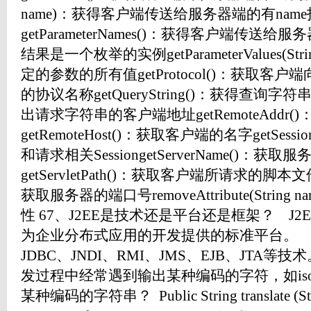
name)：获得客户端传送给服务器端的有nam
getParameterNames()：获得客户端传
结果是一个枚举的实例getParameterValues(Str
定的参数的所有值getProtocol()：获取
的协议名称getQueryString()：获得查询字符串ge
出请求字符串的客户端地址getRemoteAddr(
getRemoteHost()：获取客户端的名字getSession(
和请求相关SessiongetServerName()：获
getServletPath()：获取客户端所请求的脚本文件的
获取服务器的端口号removeAttribute(Stri
性 67、J2EE是技术还是平台还是框架？ J
为企业分布式应用的开发提供的标准平台。 J
JDBC、JNDI、RMI、JMS、EJB、JTA等技
发过程中经常遇到输出某种编码的字符，如iso8
某种编码的字符串？ Public String translate (Strin