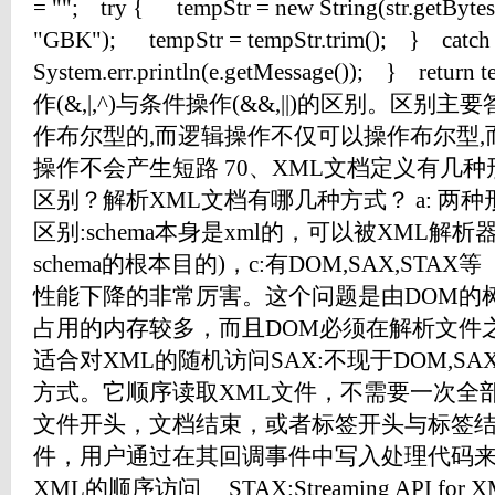
= ""; try { tempStr = new String(str.getByte
"GBK"); tempStr = tempStr.trim(); } catch
System.err.println(e.getMessage()); } ret
作(&,|,^)与条件操作(&&,||)的区别。区别
作布尔型的,而逻辑操作不仅可以操作布尔型,
操作不会产生短路 70、XML文档定义有几
区别？解析XML文档有哪几种方式？ a: 两种形式 d
区别:schema本身是xml的，可以被XML解
schema的根本目的)，c:有DOM,SAX,ST
性能下降的非常厉害。这个问题是由DOM的
占用的内存较多，而且DOM必须在解析文件
适合对XML的随机访问SAX:不现于DOM,S
方式。它顺序读取XML文件，不需要一次全
文件开头，文档结束，或者标签开头与标签
件，用户通过在其回调事件中写入处理代码来
XML的顺序访问 STAX:Streaming API for X