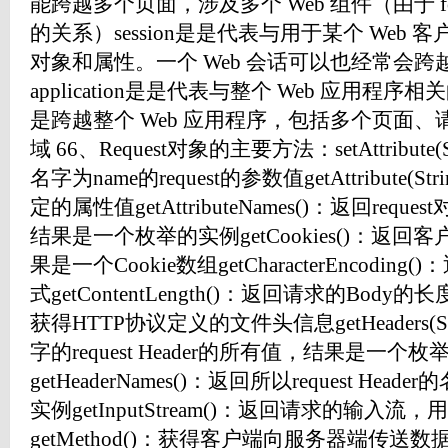
能跨越多个页面，涉及多个 Web 组件（由于 forwa
的关系）session是是代表与用于某个 Web
对象和属性。一个 Web 会话可以也经常会
application是是代表与整个 Web 应用
是跨越整个 Web 应用程序，包括多个页面
域 66、Request对象的主要方法：setAttribute(St
名字为name的request的参数值getAttribute(St
定的属性值getAttributeNames()：返回re
结果是一个枚举的实例getCookies()：返回客
果是一个Cookie数组getCharacterEncod
式getContentLength()：返回请求的Body的长度get
获得HTTP协议定义的文件头信息getHeaders(St
字的request Header的所有值，结果是一个
getHeaderNames()：返回所以request H
实例getInputStream()：返回请求的输入
getMethod()：获得客户端向服务器端传送数据的方法g