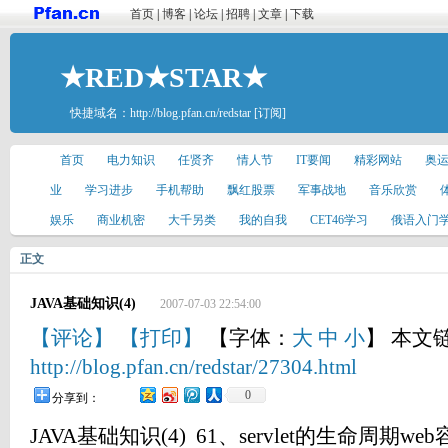
首页
|
博客
|
论坛
|
招聘
|
文章
|
下载
★RED★STAR★
快捷域名：
http://blog.pfan.cn/redstar
[订阅]
首页
电力知识
任贤齐
情人节
IT要闻
精彩网站
奥
业
学习进步
手机帮助
飘红股票
军事战地
音乐欣赏
娱乐
商业机密
大千另类
我的自我
CET46学习
俄语入门
正文
JAVA基础知识(4)
2007-07-03 22:54:00
【评论】
【打印】
【字体：
大
中
小
】 本文
http://blog.pfan.cn/redstar/27304.html
0
分享到：
JAVA基础知识(4) 61、servlet的生命周期we