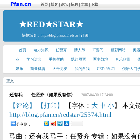
首页
|
博客
|
论坛
|
招聘
|
文章
|
下载
★RED★STAR★
快捷域名：
http://blog.pfan.cn/redstar
[订阅]
首页
电力知识
任贤齐
情人节
IT要闻
精彩网站
奥
业
学习进步
手机帮助
飘红股票
军事战地
音乐欣赏
娱乐
商业机密
大千另类
我的自我
CET46学习
俄语入门
正文
还有我——任贤齐〈如果没有你〉
2007-04-30 17:24:00
【评论】
【打印】
【字体：
大
中
小
】 本文
http://blog.pfan.cn/redstar/25374.html
分享到：
歌曲：还有我 歌手：任贤齐 专辑：如果没有