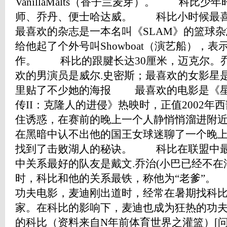
VanillaMalts（香子兰麦芽）。 科比
师、乔丹、便士哈达威。 科比小时候最喜欢的卡
最喜欢的杂志是一本名叫《SLAM》的篮
给他起了个外号叫Showboat（演艺船），
作。 科比的跟腱长达30厘米，迈克尔。乔
欢的男演员是威尔.史密斯；最喜欢的女影星
里贴了不少她的海报 最喜欢的电影是《星
传II：克隆人的进侵》热映时，正值2002年
住诱惑，在赛前的晚上一个人静悄悄溜进附
在黑暗中认不出他的国王女球迷聊了一个晚
找到了击败湖人的秘诀。 科比在联盟中最
中关系最好的队友是戴文.乔治(小巴已经不在
时，科比和他的关系最铁，称他为“老爹”
功夫电影，麦迪刚出道时，经常在暑期找科
家。在科比的影响下，麦迪也成为狂热的功
的科比（资料来自N年前体育世界之灌篮）[