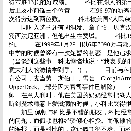
得77胜13负的好成绩。 科比在湖人的第
后卫及小前锋三个位置。 在96-97的新秀
次得分达到两位数。 科比被美国<人民杂志
一，同时入选的还有周润发、章子怡、贝克
宾西法尼亚洲，但他出生在费城。 科比19
约。 在1999年1月29日以6年7090万
中学的时候曾经有一次短暂的初恋，是他追
（当谈到这些事，科比懊恼地说：“我表现的
意大利人的激情学到手。”）。 目前与科
育公司，麦当劳，斯伯丁，雪碧，GiorgioArman
UpperDeck。(部分因为官司事件已解除
师，在意大利时，他在美国的奶奶经常把湖
听到魔术师惹上爱滋病的时候，小科比哭得
加里.佩顿与科比是不错的朋友，科比经常
的问题，而佩顿也将经验倾心相授。而佩顿
的海报，而是科比的，这让佩顿很不爽。而