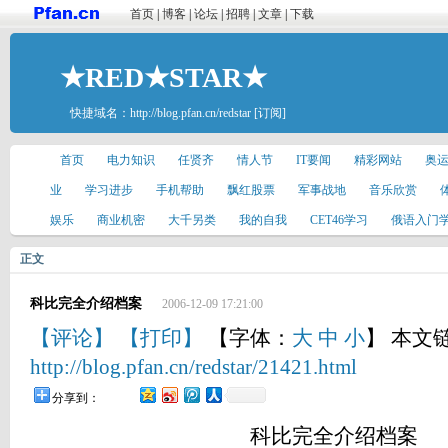
首页
|
博客
|
论坛
|
招聘
|
文章
|
下载
★RED★STAR★
快捷域名：
http://blog.pfan.cn/redstar
[订阅]
首页
电力知识
任贤齐
情人节
IT要闻
精彩网站
奥
业
学习进步
手机帮助
飘红股票
军事战地
音乐欣赏
娱乐
商业机密
大千另类
我的自我
CET46学习
俄语入门
正文
科比完全介绍档案
2006-12-09 17:21:00
【评论】
【打印】
【字体：
大
中
小
】 本文
http://blog.pfan.cn/redstar/21421.html
分享到：
科比完全介绍档案 个人