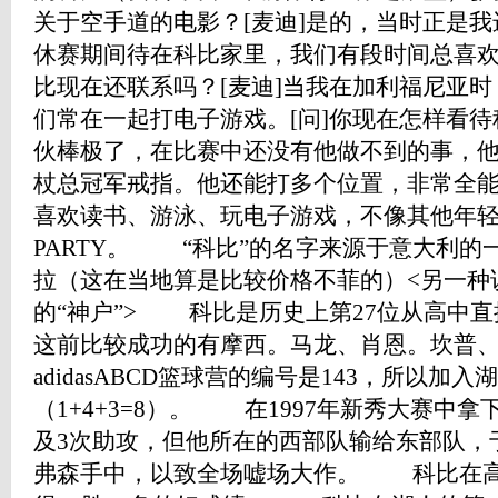
关于空手道的电影？[麦迪]是的，当时正是
休赛期间待在科比家里，我们有段时间总喜欢
比现在还联系吗？[麦迪]当我在加利福尼亚
们常在一起打电子游戏。[问]你现在怎样看待
伙棒极了，在比赛中还没有他做不到的事，他
杖总冠军戒指。他还能打多个位置，非常全
喜欢读书、游泳、玩电子游戏，不像其他年
PARTY。 “科比”的名字来源于意大利的
拉（这在当地算是比较价格不菲的）<另一种
的“神户”> 科比是历史上第27位从高中直
这前比较成功的有摩西。马龙、肖恩。坎普
adidasABCD篮球营的编号是143，所以加
（1+4+3=8）。 在1997年新秀大赛中拿
及3次助攻，但他所在的西部队输给东部队，
弗森手中，以致全场嘘场大作。 科比在高