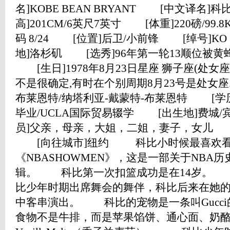
名]KOBE BEAN BRYANT [中文译名
高]201CM/6英尺7英寸 [体重]220磅/99
码 8/24 [位置]后卫/小前锋 [绰号]
地]洛杉矶 [选秀]96年第一轮13顺位被
[生日]1978年8月23日星座 狮子座(处女
不是很确定,有时在个别周期8月23号是处女座.
布莱恩特/纳塔利亚-戴蒙特-布莱恩特 [学历]L
毕业/UCLA国际贸易辍学 [出生地]费城
员]父亲，母亲，大姐，二姐，妻子，女儿 
[向往城市]纽约 科比小时候最喜欢看
《NBASHOWMEN》，这是一部关于NBA
辑。 科比第一次扣篮成功是在14岁。 
比少年时期出席舞会的舞伴，科比后来在她的一部
中客串演出。 科比的宠物是一条叫Guc
食物不是牛排，而是苹果馅饼、通心面、奶