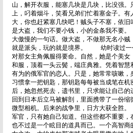
山，解开衣服，能塞几块是几块，比没强。
上，叼着烟斗，笑看兄弟们忙着塞金子。有
大，你也赶紧塞几快吧！贼头子不塞，依旧
是大盗，我们不要小钱，小的金条我不要
大傲慢的一句话。做大盗，不做那无名小贼
就是派头，玩的就是境界。 幼时读过一
对那女主角佩服得要命。自然，她是个美女
和服，顶着一头云鬓，端庄典雅。凭着智慧
有为的俄军官的恋人。只是，她常常咳嗽，
习惯拿一把钥匙，那钥匙每每被当成笔在机
后，她忽然死去，遗书里，只求能让自己的
回到日本后立马被解剖，里面携带了一份缩
微型相机。后来的战争里，日方大获全胜
军官，只有她自己知道。但这些都不重要，
也不过是一个眩目的道具而已。一个高智商