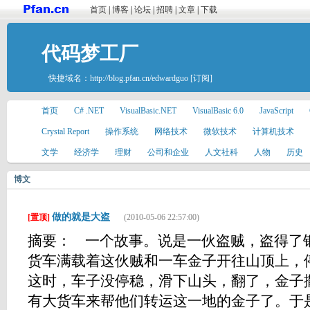
首页
|
博客
|
论坛
|
招聘
|
文章
|
下载
代码梦工厂
快捷域名：
http://blog.pfan.cn/edwardguo
[订阅]
首页
C# .NET
VisualBasic.NET
VisualBasic 6.0
JavaScript
Crystal Report
操作系统
网络技术
微软技术
计算机技术
文学
经济学
理财
公司和企业
人文社科
人物
历史
博文
做的就是大盗
[置顶]
(2010-05-06 22:57:00)
摘要： 一个故事。说是一伙盗贼，盗得了
货车满载着这伙贼和一车金子开往山顶上，
这时，车子没停稳，滑下山头，翻了，金子
有大货车来帮他们转运这一地的金子了。于