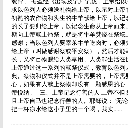
教育。 据圣经《出埃及记》记载，上帝给
求以色列人必须送礼物给上帝，以示对上帝
初熟的农作物和头生的牛羊献给上帝，以记
的长子要归给上帝，以记念生命从上帝而来
期向上帝献上燔祭，就是将牛羊焚烧在祭坛
感谢；当以色列人要宰杀牛羊吃肉时，必须
给上帝（叫做感谢祭或平安祭），然后才能
长，又将百物赐给人类享用。人类能生活在
上帝通过这一系列的献祭仪式，教育以色列
典。祭物和仪式并不是上帝需要的，上帝需
心，如果有人献上祭物却没有一颗感恩的心
帝悦纳。 三、上帝记念行善的人 上帝不但
且上帝自己也记念行善的人。耶稣说：“无
把一杯凉水给这小子里的一个喝，我实......