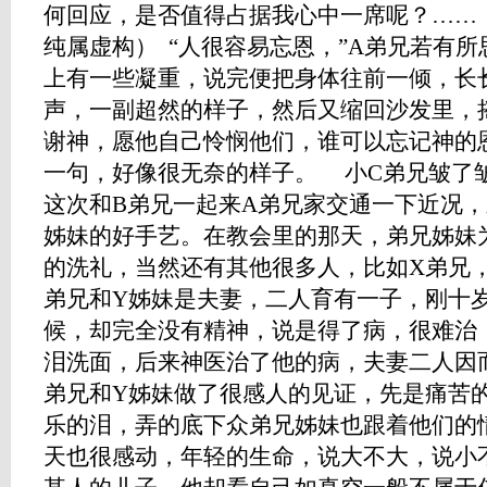
何回应，是否值得占据我心中一席呢？……
纯属虚构） “人很容易忘恩，”A弟兄若有
上有一些凝重，说完便把身体往前一倾，长
声，一副超然的样子，然后又缩回沙发里，
谢神，愿他自己怜悯他们，谁可以忘记神的恩
一句，好像很无奈的样子。 小C弟兄皱了
这次和B弟兄一起来A弟兄家交通一下近况，
姊妹的好手艺。在教会里的那天，弟兄姊妹
的洗礼，当然还有其他很多人，比如X弟兄，
弟兄和Y姊妹是夫妻，二人育有一子，刚十
候，却完全没有精神，说是得了病，很难治
泪洗面，后来神医治了他的病，夫妻二人因
弟兄和Y姊妹做了很感人的见证，先是痛苦
乐的泪，弄的底下众弟兄姊妹也跟着他们的
天也很感动，年轻的生命，说大不大，说小