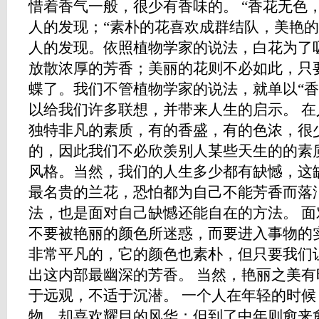
惜着香气一般，很少有香味的。 “香花无色
人的发现；“素朴的花喜欢成群结队，美艳的
人的发现。依照植物学家的说法，白花为了
放散浓厚的芳香；美丽的花则不必如此，只
蝶了。我们不管植物学家的说法，就单以“香
以给我们许多联想，并带来人生的启示。 
独特非凡的素质，有的香盛，有的色浓，很
的，因此我们不必欣羡别人某些天生的的素
风格。当然，我们的人生多少都有缺憾，这
最名贵的兰花，恐怕都为自己不能芳香而落
法，也是面对自己缺憾还能自在的方法。 
不要被艳丽的颜色所迷惑，而要进入事物的
非常平凡的，它的颜色也素朴，但只要我们
出这内部最幽深的芳香。 当然，艳丽之美
于远观，不适于沉潜。 一个人在年轻的时
物，却喜欢耀目的风华；但到了中年则愈来