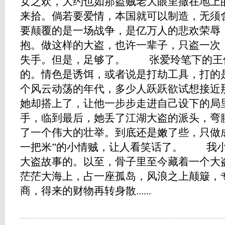
女之欢，大约也如那盗贼老大眼里撒在地上
来拾。倘若要爱情，本国就可以制造，无须
要颠覆的是一场战争，是亿万人的悲欢荣辱
抱。做这样的大盗，也许一辈子，只盗一次
失手。但是，足够了。 张爱玲笔下的王
的。情色是诱饵，或者说是打劫工具，打的
个风云动荡的年代，多少人跃跃欲试想接近
她却搭上了，让他一步步走进自己设下的局
手，临到最后，她丢了江湖大盗的派头，弯腰
了一个伟大的壮举。到底还是嫩了些，只做
一把米”的小情贼，让人看笑话了。 我
大盗故事的。以至，骨子里至今藏着一个大
茫茫大海上，占一座孤岛，风浪之上颠簸，
商，得来的财物再转身散......