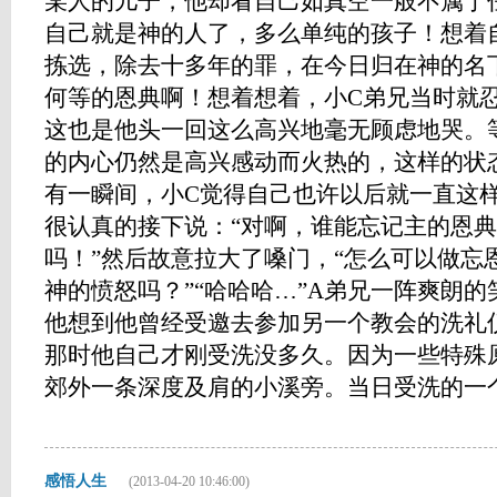
某人的儿子，他却看自己如真空一般不属于
自己就是神的人了，多么单纯的孩子！想着
拣选，除去十多年的罪，在今日归在神的名
何等的恩典啊！想着想着，小C弟兄当时就
这也是他头一回这么高兴地毫无顾虑地哭。
的内心仍然是高兴感动而火热的，这样的状
有一瞬间，小C觉得自己也许以后就一直这
很认真的接下说：“对啊，谁能忘记主的恩
吗！”然后故意拉大了嗓门，“怎么可以做忘
神的愤怒吗？”“哈哈哈…”A弟兄一阵爽朗
他想到他曾经受邀去参加另一个教会的洗礼
那时他自己才刚受洗没多久。因为一些特殊
郊外一条深度及肩的小溪旁。当日受洗的一个弟兄
感悟人生
(2013-04-20 10:46:00)