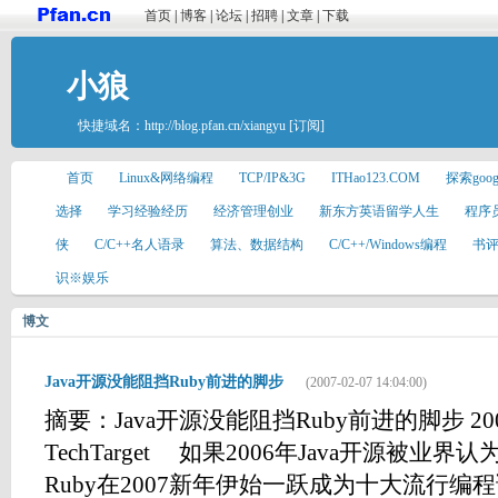
首页
|
博客
|
论坛
|
招聘
|
文章
|
下载
小狼
快捷域名：
http://blog.pfan.cn/xiangyu
[订阅]
首页
Linux&网络编程
TCP/IP&3G
ITHao123.COM
探索goo
选择
学习经验经历
经济管理创业
新东方英语留学人生
程序
侠
C/C++名人语录
算法、数据结构
C/C++/Windows编程
书
识※娱乐
博文
Java开源没能阻挡Ruby前进的脚步
(2007-02-07 14:04:00)
摘要：Java开源没能阻挡Ruby前进的脚步 2007
TechTarget 如果2006年Java开源被
Ruby在2007新年伊始一跃成为十大流行