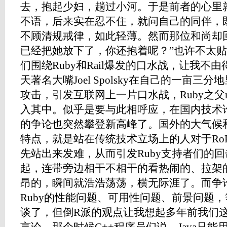
去，抱起少妇，趟过小河。于是前者的心里
不语，后来实在忍不住，就问自己的同伴，
不顾清规戒律，如此轻薄。然而那位和尚却
已经把她放下了，你还抱着呢？”也许不太
们围绕Ruby和Rail爆发的口水战，让我不
天著名大嘴Joel Spolsky在自己的一亩三分
攻击，引发互联网上一片口水战，Ruby之父mat
入其中。似乎是要与此相呼应，在国内技术论
的争论也突然攀登新高峰了。国外的大气候
特点，就是站在传统技术立场上的人对于Ro
先站出来发难，从而引发Ruby支持者们的
起，连带旁边相干不相干的看热闹的、拉架
昂的，瞬间就浩浩荡荡，横无际涯了。而争
Ruby的性能问题、可用性问题、前景问题
谈了，但倒R派的观点让我想起多年前我们这些C+