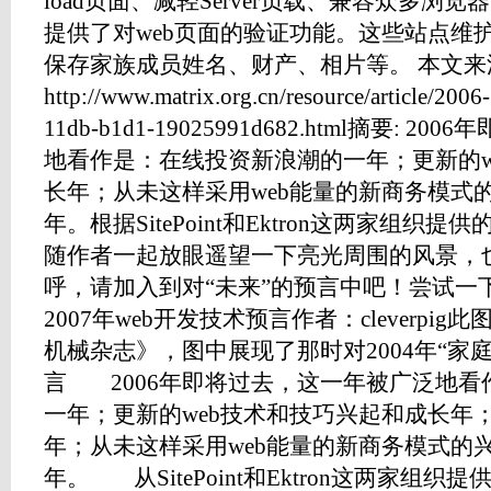
load页面、减轻Server负载、兼容众多浏
提供了对web页面的验证功能。这些站点维护家
保存家族成员姓名、财产、相片等。 本文来
http://www.matrix.org.cn/resource/article/20
11db-b1d1-19025991d682.html摘要:
地看作是：在线投资新浪潮的一年；更新的w
长年；从未这样采用web能量的新商务模式
年。根据SitePoint和Ektron这两家组
随作者一起放眼遥望一下亮光周围的风景，
呼，请加入到对“未来”的预言中吧！尝试一
2007年web开发技术预言作者：cleverpig
机械杂志》，图中展现了那时对2004年“家
言 2006年即将过去，这一年被广泛地看
一年；更新的web技术和技巧兴起和成长年；
年；从未这样采用web能量的新商务模式的
年。 从SitePoint和Ektron这两家组