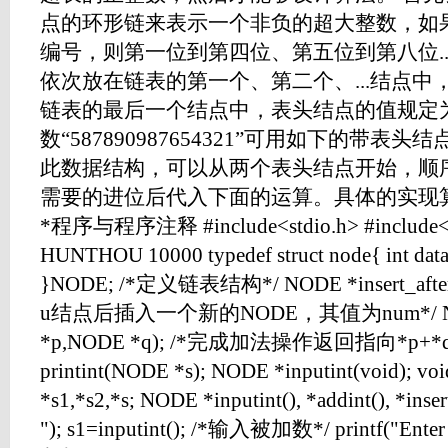
点的环形链来表示一个非负的超大整数，如
编号，则第一位到第四位、第五位到第八位.
依次放在链表的第一个、第二个、...结点中
链表的最后一个结点中，表头结点的值规定为
数“587890987654321”可用如下的带表头
此数据结构，可以从两个表头结点开始，顺
需要的进位后代入下面的运算。具体的实现
*程序与程序注释 #include<stdio.h> #include<st
HUNTHOU 10000 typedef struct node{ int data;
}NODE; /*定义链表结构*/ NODE *insert_after(
u结点后插入一个新的NODE，其值为num*/ NODE
*p,NODE *q); /*完成加法操作返回指向*p+*
printint(NODE *s); NODE *inputint(void); vo
*s1,*s2,*s; NODE *inputint(), *addint(), *insert
"); s1=inputint(); /*输入被加数*/ printf("Enter S