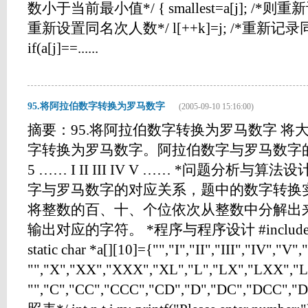
数小于当前最小值*/ { smallest=a[j]; /*则重
重新设置同名次人数*/ l[++k]=j; /*重新记录同
if(a[j]==......
95.将阿拉伯数字转换为罗马数字
(2005-09-10 15:16:00)
摘要：95.将阿拉伯数字转换为罗马数字 将大
字转换为罗马数字。阿拉伯数字与罗马数字的对应
5 …… I II III IV V …… *问题分析
字与罗马数字的对应关系，题中的数字转换
将整数的百、十、个位依次从整数中分解出
输出对应的字符。 *程序与程序设计 #include<stdio
static char *a[][10]={"","I","II","III","IV","V"
"","X","XX","XXX","XL","L","LX","LXX","
"","C","CC","CCC","CD","D","DC","DCC",