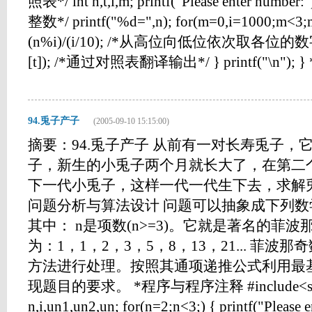
照表*/ int n,t,i,m; printf("Please enter number
整数*/ printf("%d=",n); for(m=0,i=1000;m<3;m
(n%i)/(i/10); /*从高位向低位依次取各位的数字*/ p
[t]); /*通过对照表翻译输出*/ } printf("\n"); } *
94.兎子产子
(2005-09-10 15:15:00)
摘要：94.兎子产子 从前有一对长寿兎子，
子，新生的小兎子两个月就长大了，在第二
下一代小兎子，这样一代一代生下去，求解兎
问题分析与算法设计 问题可以抽象成下列数学公式
其中： n是项数(n>=3)。它就是著名的菲
为：1，1，2，3，5，8，13，21... 菲
方法进行处理。按照其通项递推公式利用最
现题目的要求。 *程序与程序注释 #include<stdio.h>
n,i,un1,un2,un; for(n=2;n<3;) { printf("Please 