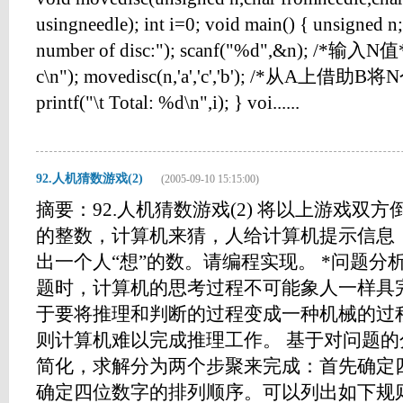
usingneedle); int i=0; void main() { unsigned n; 
number of disc:"); scanf("%d",&n); /*输入N值*/ p
c\n"); movedisc(n,'a','c','b'); /*从A
printf("\t Total: %d\n",i); } voi......
92.人机猜数游戏(2)
(2005-09-10 15:15:00)
摘要：92.人机猜数游戏(2) 将以上游戏双
的整数，计算机来猜，人给计算机提示信息
出一个人“想”的数。请编程实现。 *问题分
题时，计算机的思考过程不可能象人一样具
于要将推理和判断的过程变成一种机械的过
则计算机难以完成推理工作。 基于对问题
简化，求解分为两个步聚来完成：首先确定
确定四位数字的排列顺序。可以列出如下规则