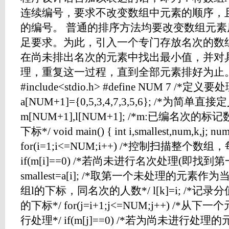
连续编号，要求不改变数组中元素的顺序，
的编号。 普通的排序方法均要改变数组元
足要求。为此，引入一个专门存放名次的数
在尚未排出名次的元素中找出最小值，并对
理，重复这一过程，直到全部元素排好为止。
#include<stdio.h> #define NUM 7 /*定义
a[NUM+1]={0,5,3,4,7,3,5,6}; /*为简单直
m[NUM+1],l[NUM+1]; /*m:已编名次的
下标*/ void main() { int i,smallest,num,k,j; 
for(i=1;i<=NUM;i++) /*控制扫描整个
if(m[i]==0) /*若尚未进行名次处理(即找到
smallest=a[i]; /*取第一个未处理的元素作为当
组l的下标，同名次的人数*/ l[k]=i; /*记录分
的下标*/ for(j=i+1;j<=NUM;j++) /
行处理*/ if(m[j]==0) /*若为尚未进行处理的元素*/ i