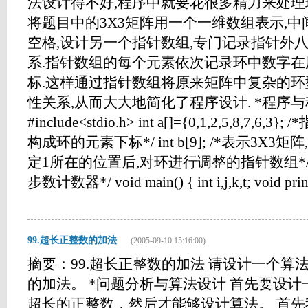
法设计得不好,程序中就要花很多精力来处理
将题目中的3X3矩阵用一个一维数组表示,中
空格,设计另一个指针数组,专门记录指针外
系.指针数组的每个元素依次记录环中数字
标.这样通过指针数组将原来矩阵中复杂的
性关系,从而大大地简化了程序设计. *程序
#include<stdio.h> int a[]={0,1,2,5,8,7
构成环的元素下标*/ int b[9]; /*表示3X3矩阵,b[4
定1所在的位置后,对环进行调整的指针数组*/ int 
步数计数器*/ void main() { int i,j,k,t; void print(
99.超长正整数的加法
(2005-09-10 15:16:00)
摘要：99.超长正整数的加法 请设计一个算
的加法。 *问题分析与算法设计 首先要设
超长的正整数，然后才能够设计算法。 首