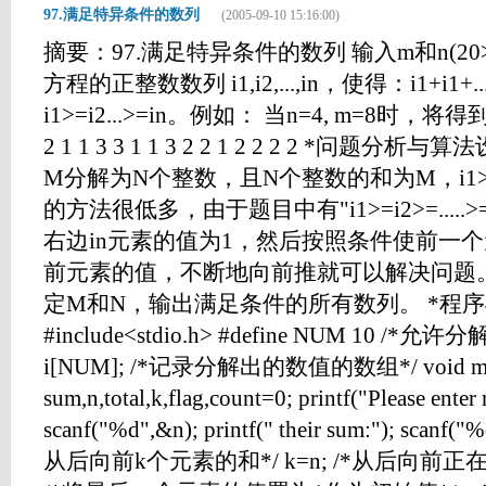
97.满足特异条件的数列
(2005-09-10 15:16:00)
摘要：97.满足特异条件的数列 输入m和n(20>
方程的正整数数列 i1,i2,...,in，使得：i1+i1+.
i1>=i2...>=in。例如： 当n=4, m=8时，将得到
2 1 1 3 3 1 1 3 2 2 1 2 2 2 2 *问
M分解为N个整数，且N个整数的和为M，i1>=i2
的方法很低多，由于题目中有"i1>=i2>=....
右边in元素的值为1，然后按照条件使前一
前元素的值，不断地向前推就可以解决问题
定M和N，输出满足条件的所有数列。 *程
#include<stdio.h> #define NUM 10 /*
i[NUM]; /*记录分解出的数值的数组*/ void main
sum,n,total,k,flag,count=0; printf("Please enter
scanf("%d",&n); printf(" their sum:"); scanf(
从后向前k个元素的和*/ k=n; /*从后向前正在处