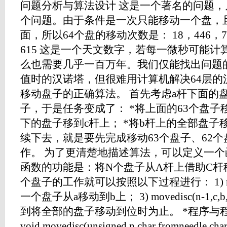
问题分析与算法设计 这是一个著名的问题
个问题。由于条件是一次只能移动一个盘，
面，所以64个盘的移动次数是： 18，446，74
615 这是一个天文数字，若每一微秒可能计
么也需要几乎一百万年。我们仅能找出问题
值时的汉诺塔，但很难用计算机解决64层的
移动盘子的正确算法。 首先考虑a杆下面的
子，于是任务变成了： *将上面的63个盘子移
下的盘子移到c杆上； *将b杆上的全部盘子
续下去，就是要先完成移动63个盘子、62个盘子
作。 为了更清楚地描述算法，可以定义一个函数move
函数的功能是：将N个盘子从A杆上借助C杆
个盘子的工作就可以按照以下过程进行： 1) movedisc
一个盘子从a移动到b上； 3) movedisc(n-1,
到将全部的盘子移动到位时为止。 *程序与程序注释 #
void movedisc(unsigned n,char fromneedle,char