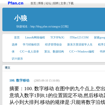
首页
|
博客
|
论坛
|
招聘
|
文章
|
下载
小狼
快捷域名：
http://blog.pfan.cn/xiangyu
[订阅]
首页
Linux&网络编程
TCP/IP&3G
ITHao123.COM
探索goo
选择
学习经验经历
经济管理创业
新东方英语留学人生
程序
侠
C/C++名人语录
算法、数据结构
C/C++/Windows编程
书
识※娱乐
博文
100. 数字移动
(2005-09-10 15:16:00)
摘要：100. 数字移动 在图中的九个点上,
意填入数字1到8;1的位置固定不动,然后移动
从小到大排列.移动的规律是:只能将数字沿线