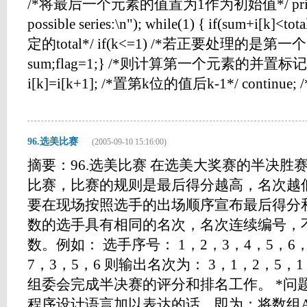
/*将最后一个元素的值置为1作为初始值*/ printf("Th
possible series:\n"); while(1) { if(sum+i
定的total*/ if(k<=1) /*若正要处理的是第一个元素*
sum;flag=1;} /*则计算第一个元素的并置标记*/ els
i[k]=i[k+1]; /*置第k位的值后k-1*/ continu
96.选美比赛
(2005-09-10 15:16:00)
摘要：96.选美比赛 在选美大奖赛的半决胜
比赛，比赛的规则是最后得分越高，名次越
要在现场按照选手的出场顺序宣布最后得分
数的选手具有相同的名次，名次连续编号，
数。例如： 选手序号： 1，2，3，4，5，6，
7，3，5，6 则输出名次为： 3，1，2，5，
组委会完成半决赛的评分和排名工作。 *问
程序设计语言加以表达的话，即为：将数组