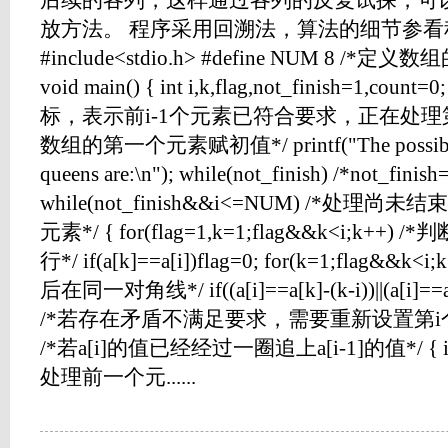
后续的各列，这样通过各列的反复试探，可
放方法。 程序采用回溯法，算法的细节参看
#include<stdio.h> #define NUM 8 /*定义数
void main() { int i,k,flag,not_finish=1,c
标，表示前i-1个元素已符合要求，正在处理第i个元素
数组的第一个元素赋初值*/ printf("The possible c
queens are:\n"); while(not_finish) /*not_
while(not_finish&&i<=NUM) /*处
元素*/ { for(flag=1,k=1;flag&&k<i;k
行*/ if(a[k]==a[i])flag=0; for(k=1;flag
后在同一对角线*/ if((a[i]==a[k]-(k-i))||(a[i]==a[k]
/*若存在矛盾不满足要求，需要重新设置第i个元素*/ { 
/*若a[i]的值已经经过一圈追上a[i-1]的值*/ {
处理前一个元......