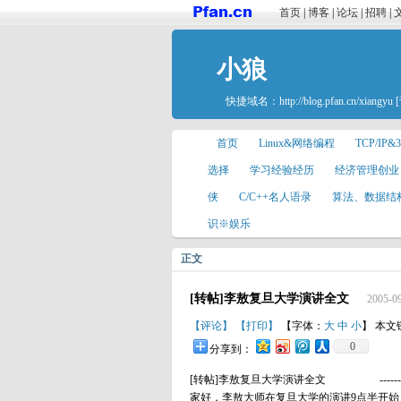
首页
|
博客
|
论坛
|
招聘
|
小狼
快捷域名：
http://blog.pfan.cn/xiangyu
首页
Linux&网络编程
TCP/IP&
选择
学习经验经历
经济管理创业
侠
C/C++名人语录
算法、数据结
识※娱乐
正文
[转帖]李敖复旦大学演讲全文
2005-09
【评论】
【打印】
【字体：
大
中
小
】 本文
0
分享到：
[转帖]李敖复旦大学演讲全文 -------------------------------------------------------------------------------- [09:33:19] 各位网友大家好，李敖大师在复旦大学的演讲9点半开始，凤凰网将进行图文直播。 [09:34:26] 复旦大学人文学院院长姜义华：尊敬的李敖先生，各位老师，各位同学，各位来宾，早上好，最近几天正值复旦大学百年校庆的庆典的高潮，数以万计的海内外校友和贵宾聚到复旦校园，欢庆这一重大的节日，在喜事连连的时刻我们迎来了尊贵的客人李敖先生。 [09:35:14] 姜义华：请允许我代表复旦大学全体员工对李敖先生来复旦大学访问给我们校庆增添了异彩并表示热烈的欢迎。 [09:35:55] 姜义华：我先介绍一下演讲台上几位先生，第一位就是大家仰慕已久的李敖先生，第二位是我们复旦大学校务委员会主任。 [09:36:18] 姜义华：第三位是凤凰卫视懂事会主席总裁刘长乐先生。 [09:37:11] 姜义华：我叫姜义华，是我们学历史系的教师，现在担任人文学院校长。现在先请李敖先生、刘长乐先生就坐。 [09:37:50] 姜义华：我很早就注意到李敖先生在很早以前他就是台湾大学历史系一年级学生之后，就因为他撰写了关于胡适等两篇文章，充分肯定了胡适新文化的历史功绩。 [09:39:02] 姜义华：我在讲中国现代思想史的时候，是讲李敖先生及胡适等人自由主义传统的继承者，而且是一个身体力行者。这些锤炼了李敖先生犀利的批判性的性格，他所撰写的一些书籍，都致力于用大量第一手他所掌握的珍贵的资料，打破其他人制造的种种神话，恢复历史本来的面貌，这些著作是史论，这些著作使李敖先生成为自由主义最有影响的一位代表人物。 [09:40:03] 姜义华：李敖先生著作等身，还有独立鲜明的个性，现在他的许多著作在大陆出版，他的著作还用凤凰卫视专题节目正在缩写李敖先生。 [09:40:35] 姜义华：李敖先生虽然年逾古稀，但是他的精神和思想他仍然保持着年轻人的活力。今天，李敖先生演讲的题目是中国人文的机会，这是他神州文化之旅及北京大学和清华大学所做的第三场演讲。 [09:41:24] 姜义华：在现代化的进程中怎么样充分重视人文的发展，是我们大家一直关心的重大的问题。上个世纪80年代，中国文化论，90年代人文精神的大讨论都发端于我们的复旦大学，这两场熊熊烈火都是由复旦大学点燃起来的。 [09:41:42] 姜义华：今天参加李敖先生演讲会的包括我们学校的人文科学院许多教授和青年学生，博士生、硕士生和本科生，我相信李敖先生的演讲必定会受到复旦的欢迎，现在我们用热烈的掌声欢迎李敖先生演讲。 [09:42:26] 李敖：姜主任，你本来答应我你要讲几句话，要不要上来讲几句话。谢谢你，秦老师。刘长乐先生感谢你，没有你我今天不会站在这儿，姜院长是我的老朋友，所以我可以开一句玩笑，他为了把我今天讲话故意的学术化，所以变成了这种样子，和他坐在一起。 [09:43:02] 其实我和大家说，他讲得太长了，并且他的普通话讲得不够好。学问一级棒，语言不好。 [09:43:34] 我和大家说，我最怕这种讲堂，原来讲过，作为一个演讲的人，他要很礼貌地照顾每一位，当讲堂是这个样子的时候，从左到右，从右到左，我就觉得我自己是一台电风扇。 [09:44:16] 今天我在这里很倚老卖老地说，我看过的上海你们都没有看过。远在56年以前，当我离开上海的时候，我看到一幅景象就是在这个外滩，上海的警察骑着大马手里拿着皮鞭打群众，群众怎么来的？清早5点钟戒严的时间一解开，四面八方涌向上海的银行，干什么呢？去挤兑黄金。 [09:45:00] 这些黄金是当时国民党政府搜刮了人们的财产，就是说你家里有黄金，除了你手指上的金戒指以外，全部向政府来兑换金元券。如果不兑换的话，黄金没收，人法办。这些黄金被国民党政府搜刮走了以后，忽然一夜之间要卖出来了，就是你买到一张以后，到外面卖可以卖2两的价钱，所以上海人疯了，就拼命挤兑黄金。当时上海有一组警察叫做“空中堡垒”，就是骑着大马拿着皮鞭打，打都打不散，我亲眼看到一个灭亡的政府，一个亡掉的中华民国在最后兵败山倒的时候是什么样子。 [09:45:27] 我和他们一起逃到台湾，当时我没有选择权，因为我只有13岁。当我现在又回到了上海，56年以后我回到上海，大家知道我的感觉吗？就是我看过那么凄惨的画面，你们都没有看到，你们也不会感觉有什么不同，可是对我而言，我才知道国家的富强是多么的重要，尤其在上海我看到了，请鼓掌。 [09:47:21] 我这一次回到祖国的讲演是分三场，刚才姜院长给我定的题目都是假的，我真的题目是三个定位，第一个定位是我在北京大学要讲金刚怒目，我在清华大学要讲菩萨低眉，我在复旦讲什么，要讲尼姑思凡。为什么要讲尼姑思凡？讲到我们理想及现实一面。在元曲里面我们可以看到那些挖苦尼姑的一些话，小尼姑年方二八，正青春，被师傅削去了头发。她看到一些男青年以后，她把眼看着眨，眨巴眼看他，眉来眼去，叫思凡，就是比较务实的一面。 [09:48:11] 一个匈牙利的作家当年是共产党，后来脱离了共产党叫卡斯利，他写了一本书叫做《下午的黑暗》。这本书里面讲到老共产党被整的时候，要枪毙他的时候，他最后和整他的年轻的共产党说，儿子，你们休想硬把天堂造出来。可是大家想想看，我们真的努力去硬造天堂，照着邓小平的说法，他在45岁以前花了20年去打仗，可是在49年以后，我们必须承认，中国共产党很努力的去造出一个天堂。 [09:49:00] 可是邓小平说其中有20年的时间浪费了，为什么浪费了？大跃进、文革都浪费了这些时间，什么原因？我们想到汉朝的一个故事，汉朝有一个皇帝，你们都叫他汉高祖是错的，应该叫汉高帝。汉朝的皇帝是高帝、惠帝……贤帝，贤帝就三国了，大家知道我的记忆力是多少的好吗？ [09:50:30] 汉高帝刘邦痛恨复旦大学的学生（笑），痛恨知识分子，知识分子来的时候是戴着帽子，一把把帽子抓下来放在下面撒尿，是看不起这些人。有一个人叫陆贾，就和他讲，说怎么样治国。刘邦说，马上得天下，老子是骑着马得到天下的，谁要听知识分子讲课啊？陆贾讲了一句话你马上得天下，你不能马上治天下，治天下需要专业人才，这个专业人才我在北京的时候是说出自北大清华，当我到上海的时候，就说是出自复旦。 [09:51:10] 因为没有专业人才，用爱国的热心拼命想把天堂造出来，所以我们付了代价。可是我们又回头想，我们有没有机会建造一个天堂？当方法对的时候，当时来运转的时候，我们觉得有一个机会可以造出天堂。 [09:51:56] 大家想想看，有一句外国话：中国人的机会，这句话是讽刺的，是看不起的，是美国过去在西部淘金时代讲的一句话，中国人的机会，就是中国人的机会是很渺茫的机会，只要你变成中国人，就没有机会。可是现在我觉得，我们中国人有机会，不但中国人有机会，中国的文化，中国的文字都有机会。 [09:52:34] 我举个例子给大家看，过去我们的刻板印象里中文是很难学的，中文是很难认的，不是吗？我们伟大的共产党曾经努力要消灭这个中文，共产党这么多年来的努力只造成了简体字成功了，可是大家知道不知道，简体字面对现代的时候，它有问题了。 [09:52:59] 问题在哪里？当中文你不去写它的时候，中文很容易学，我告诉大家，中文是全世界最简单的文化，从文法而言，是非常简单的文法，春风又绿江南岸，这个绿可以是形容词当动词。 [09:53:56] 我们中文有这么优秀的转变的能力，大家知道吗？这种东西大家过去说中文不利于发展，要消灭它，可是大家想想看，我们今天要么就消灭它，发现忽然中文咸鱼翻身，就是因为了现在的科技，当打字的时候发现一个字一个音是最好的一个输入。 [09:54:44] 当我们知道中文里面有很多同音字的时候，我们知道有困难，可是我们把它解决。我李敖穿的衣服的衣字有156个字的同音字，中国字发音只有414个音。好比我李的李字，有的是有音没有词，怎么解决这个问题？有待于复旦大学来面对，我们中文把它发扬光大，为什么消灭不了？为什么它有那么厚的文化基础，为什么它有十万字的古书在我们的背后，它不是埃及文字，也不是巴比伦文字，中文是一个活的语言。 [09:56:34] 我们现在讲英文，英文在14世纪的时候是一个地方语言，它是德国式的一个土语。英国那个时候国会开会讲法文，大学讲课讲法文，吵架讲法文。可是，当英国人出了莎士比亚，出了约翰生，出了这些人以后使英文变得越来越强势。到今天，英文直接威胁到全世界各国语言，包括法文和中文。可是当现在电脑科技出现的时候，英文威胁不