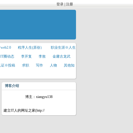
登录
|
注册
web2.0
程序人生(原创）
职业生涯※人生
IT圈动态
李开复
李敖
金庸古龙武
T认证※投稿
求职
写作
人物
其他知
博客介绍
博主：xiangyu138
建立IT人的网址之家(http://