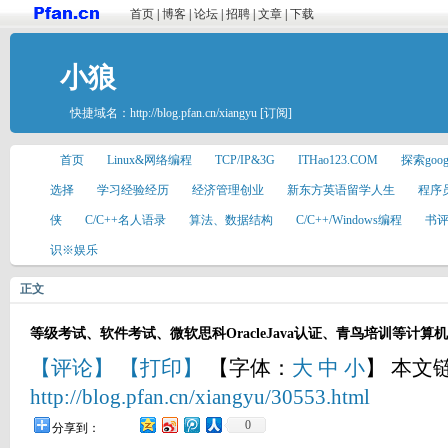
首页
|
博客
|
论坛
|
招聘
|
文章
|
下载
小狼
快捷域名：
http://blog.pfan.cn/xiangyu
[订阅]
首页
Linux&网络编程
TCP/IP&3G
ITHao123.COM
探索goo
选择
学习经验经历
经济管理创业
新东方英语留学人生
程序
侠
C/C++名人语录
算法、数据结构
C/C++/Windows编程
书
识※娱乐
正文
等级考试、软件考试、微软思科OracleJava认证、青鸟培训等计算
【评论】
【打印】
【字体：
大
中
小
】 本文
http://blog.pfan.cn/xiangyu/30553.html
0
分享到：