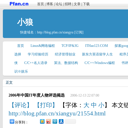
首页
|
博客
|
论坛
|
招聘
|
文章
|
下载
小狼
快捷域名：
http://blog.pfan.cn/xiangyu
[订阅]
首页
Linux&网络编程
TCP/IP&3G
ITHao123.COM
探索goo
选择
学习经验经历
经济管理创业
新东方英语留学人生
程序
侠
C/C++名人语录
算法、数据结构
C/C++/Windows编程
书
识※娱乐
正文
2006年中国IT年度人物评选揭选
2006-12-13 22:07:00
【评论】
【打印】
【字体：
大
中
小
】 本文
http://blog.pfan.cn/xiangyu/21554.html
分享到：