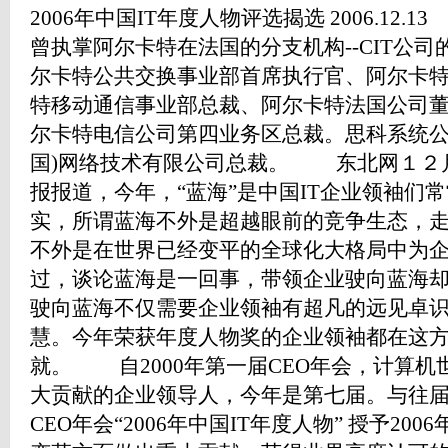
2006年中国IT年度人物评选揭选 2006.12.13 [收藏到我的网摘] 此后，曾执掌阿尔卡特在法国的分支机构--CIT公司的国际运营业务并先后任阿尔卡特公共交换事业部首席执行官、阿尔卡特CIT公司董事长、阿尔卡特移动通信事业部总裁、阿尔卡特法国公司董事长兼首席执行官以及阿尔卡特电信公司第四业务区总裁。思科系统公司副总裁兼思科系统(中国)网络技术有限公司总裁。 东北网１２月１３日电 据计算机世界报报道，今年，“蓝海”是中国IT企业领袖们常常挂在嘴边上的词语。其实，所谓蓝海不外是超越眼前的竞争生态，走向更为广阔的发展空间，不外是在世界已经变平的全球化大格局中为企业找到新的机会。 不过，谈论蓝海是一回事，带领企业驶向蓝海却又是另一回事。带领企业驶向蓝海不仅需要企业领袖有超凡的远见卓识，还需要超凡的胆略智慧。今年荣获年度人物奖的企业领袖都在这方面有所思、有所为、有成就。 自2000年第一届CEO年会，计算机世界率先设奖，表彰做出重大贡献的企业领导人，今年是第七届。与往届一样，今年计算机世界CEO年会“2006年中国IT年度人物” 授予2006年度在推动企业管理和产业变革方面做出重大贡献、获得业界高度认可的IT企业领导人。 计算机世界在其26年的发展中，与许多企业和企业家共同经历了四分之一世纪的风雨历程，相知甚深，长期以来，从多层次、多侧面对企业家进行了持续跟踪报道。与往年一样，计算机世界报社组织编辑记者从个人业绩、影响力、主要创新和领导力四个方面考察，经过提名和审议两个阶段的工作，最后确定了15个获奖企业领袖。 在今年年度人物奖的名单中，有几位以前从未在各种大奖中出现过的新名字。长江后浪推前浪。中国IT产业新一代精英、新一代企业领袖已经走到前台。期望他们有更大的抱负，祝愿他们有更大的作为。 孙振耀 惠普公司全球副总裁暨中国惠普有限公司总裁 “如果在我退休前能看到这一幕（指惠普成为全球第一的IT公司），那么这恰恰见证了一个产业的变革。”三年前，孙振耀对记者说。 多年来，孙振耀一直在为实现他的愿望做着努力。2006财年全年，惠普（HP）净收入为917亿美元，同比增长6%～7%。之前，已经有分析师预测，新的财年惠普将以910亿美元高居IT界第一，而蓝色巨人IBM因为出售了营业额110亿美元的PC业务，2006年将仅达到905亿美元。可以说，这一成绩来自于包括孙振耀在内的几万个惠普人的努力。 一年当中，孙振耀在中国接待了来访的公司的全球总裁Mark Hurd、执行副总裁兼首席战略和技术官Shane Robison、全球研发高级副总裁、惠普实验室主任Dick Lampman等掌控企业创新发展的重量级人物，与国内产业界、新闻界、合作伙伴和用户共同交流IT产业创新发展蓝图，分享每年研发经费高达36亿美元的惠普创新发展经验。新一代数据中心、始终连接的移动计算、数字印刷、……一系列来自HP Lab的最新科技，相继得到新闻媒体的广泛报道。 让兼任企业计算及专业服务集团总经理的孙振耀最感欣慰的成就是，惠普“动成长企业战略”全面进入交付阶段。2006年3月16日，位于北京中国惠普大厦9层的“HP动成长企业体验中心”正式启动，该中心是一套完整的企业适应性IT基础设施演示环境，自此，所有企业家都有机会身临其境地体验“动成长企业战略”。 随着业务如火如荼地持续发展，5月，孙振耀亲自启动了“聚英1000”计划，宣布招募1078名业界精英人才，招聘职位分布22个省市，包括区域销售经理、客户经理、技术顾问、解决方案架构师、软件工程师等各个岗位。 6月27日，中国惠普信息产品及商用渠道集团推出全新品牌战略：“惠普电脑，掌控个性世界”。这是惠普适应市场和消费者需求发展趋势，推动个性化发展潮流的一次革命性战略发布，它重新定义了个人电脑的涵义，并面向商业用户和消费类用户推出了全新的个性化内容。 2006年9月，惠普宣布全球激光打印机出货量达到1亿台，这是打印行业中具有重要意义的一个里程碑，充分展示了惠普长久以来的出色品质、可靠性及创新性。此时，占据了中国打印市场半壁江山的惠普打印机也正在服务中国用户，并为中国节约了大量能源。据统计，200万台惠普1000系列激光打印机一年就可以为国家节省1亿度电，相当于全北京市一天的耗电量，或者说，相当于三峡大坝一天的发电量。 孙振耀从未忘记，惠普逾20年来以企业公民定位立身中国。9月至10月，惠普以独特的形式为边远地区的贫困大学生发放了“奖学金”，向“提高高校贫困生能力”项目院校提供了总价值320万元的惠普电脑设备及硬件产品，鼓励贫困生在管理社团的过程中提高电脑应用能力、人际交往能力和经营管理能力。 获奖原因：孙振耀以自己的实际行动见证并推动着惠普向全球第一的IT公司行进。 陈永正 微软公司资深副总裁兼微软大中华区首席执行官 陈永正于2003年9月加入微软公司，现任微软公司资深副总裁、大中华区首席执行官。作为统管微软在大中华区业务的负责人，陈永正负责微软在大中华地区的整体战略和业务运作，包括微软各个业务部门的统一战略。陈永正及其领导团队致力于推动扎根中国、实现共赢、推动本土软件经济发展的策略，进一步深化了与中国政府、业界伙伴和客户在信息化建设和软件产业发展方面的长期合作。 2006年4月, 陈永正在微软公司总部接待了来访的中国国家主席胡锦涛，胡主席受到了比尔·盖茨、陈永正和微软公司员工的热烈欢迎。胡主席积极评价微软在华与政府的合作，希望微软继续加强投资、外包和培训，并为促进中国软件业的发展作出更多的贡献。 在陈永正的领导下，2006财年微软中国公司的业务取得长足的发展，微软与各电脑厂商的合作更加密切，微软中国公司成为微软全球最佳分公司。微软大中华区2007财年年会也首度在台湾召开，400名员工从大陆到台湾宝岛去参会，从而成为1949年以来大陆赴台的最大的一个商务团，这促进了两岸的交流。 2006年4月至5月，国家发改委和信息产业部分别与微软签署了关于继续加强软件产业合作谅解备忘录。未来五年微软将加大与政府相关部门的合作，在技术合作、人才培养、软件外包、硬件采购、农村信息化建设等方面帮助提升中国软件企业的开发和创新能力，促进创新应用。 2006年，是微软在中国发展的重要一年。作为微软在中国长期投入与发展的里程碑，微软中国研究开发集团宣告成立，并已经成为微软海外机构最完整、业务布局最全面、研发投入最大的研发机构。该机构不仅做基础研究，还做可产品化的研究。 陈永正还高度重视企业的社会责任。2006年，微软与教育部“携手助学”百间教室落成，标志着微软在推进缩小数字鸿沟方面上了一个台阶。百万农村学生和教师已经或即将从信息技术培训中获益。此外，微软的“潜力无限”社区学习中心也已经增加到了15个，为进城务工人员等弱势群体接受信息技术培训和再教育提供了机会。 由于推动着微软在中国的发展以及对中国IT产业的贡献，再加上其所具有的社会责任感，获得“2006年中国IT年度人物”奖，陈永正当仁不让。 获奖原因：2006年，微软中国公司的业绩斐然，这与陈永正扎根中国、实现共赢、推动本土软件发展的策略分不开。 杨旭 英特尔亚太区兼中国区总经理 对于英特尔来说，2006年是一个“多核”之年，从酷睿架构的双核产品在服务器、桌面、笔记本电脑端的全面铺开，到最近的四核产品的发布，英特尔在提高处理器性能遭遇散热瓶颈后，走出了一条全新的道路。 今年，英特尔中国，全面完成了这一系列对产业有重要意义的产品在中国市场的发布、销售等各方面的工作，而各项工作，就是围绕着重返英特尔中国区总经理的杨旭这个“核心”开展的。 在世界杯即将开战的5月，英特尔在北京推出了声势浩大的酷睿双核服务器产品“至强5100”系列，与业界从OEM合作伙伴、经销商到用户整个产业链一起见证了酷睿双核产品带来的性能大幅度提升的同时，还节省了40%的功耗。7月，英特尔又在上海全球同步推出了酷睿双核桌面和移动端的产品，把双核从以前单纯的服务器产品专用概念带到了普通百姓的办公室里、书房中和膝盖上。而作为服务器端的高端产品，英特尔也推出了安腾双核产品来应对用户对于计算性能更高的要求。而后，英特尔还不断完善自己的产品线，首次推出了针对中小企业入门级市场的“至强3000”单路双核处理器系列产品。在以产品性能和功耗说话的芯片市场，英特尔用了一连串的新品来应对竞争对手的挑战。 除去硬件产品紧密跟随英特尔全球的产品策略以外，在硬件的合作伙伴的维护上，杨旭重返中国区总经理后，他也做了很多的工作。除了维护大客户（如联想）的合作关系，英特尔中国还在中国市场内宣布调整多年延用的“反点”政策，提高对于中小合作伙伴的支持力度。 英特尔不仅是一个半导体芯片提供商，在杨旭的带领下，英特尔倡导的“平台化”也在中国走入实质性阶段。除在硬件上加大投入以外，英特尔还针对自己产品的应用大量投资国内的软件企业和网络企业，对东软的4000万美元的投资就是个很好的例子。 不仅如此，英特尔还一直履行着对中国的投资承诺，今年7月，英特尔与信息产业部签署“共同推进中国农村、城市、企业和物流等信息化的合作备忘录”。10月，英特尔宣布在2006年将在广东支持当地政府建立300家社区电脑中心帮助农村地区用户使用电脑和互联网。不仅如此，其在上海与成都的投资也在不断的进行中。 2006年，英特尔在中国市场取得的成绩，都与杨旭在此岗位上的努力分不开，因此其获得“2006年中国IT年度人物奖”实至名归。 获奖原因：杨旭，多核时代，英特尔制胜中国市场的“核心”。 狄加 上海贝尔阿尔卡特股份有限公司总裁 狄加（Gerard Dega）毕业于法国巴黎理工大学，获电信工程学博士学位。加入阿尔卡特之前，他曾在法国电信担任多个负责国际业务的职位。 狄加拥有30年业界从业经验。他于1985年加入阿尔卡特，曾任阿尔卡特欧洲和南方区执行副总裁，负责阿尔卡特在法国、非洲、中东、印度次大陆、土耳其和中亚的电信运营业务。历年来，狄加曾参与阿尔卡特与美国ITT公司合并后的国际销售网络组建工作。此后，曾执掌阿尔卡特在法国的分支机构—CIT公司的国际运营业务并先后任阿尔卡特公共交换事业部首席执行官、阿尔卡特CIT公司董事长、阿尔卡特移动通信事业部总裁、阿尔卡特法国公司董事长兼首席执行官以及阿尔卡特电信公司第四业务区总裁。 狄加自2004年起，任上海贝尔阿尔卡特总裁，他负责公司整体业务和运营，同时他也是董事会成员。在狄加的带领下，上海贝尔阿尔卡特已经成为拥有端到端的产品线，覆盖固定，移动和专网通信市场的一流电信设备制造商。 近年来，上海贝尔阿尔卡特在核心能力打造上取得了长足的进步。上海贝尔阿尔卡特每年在研发领域投入巨资，形成了与全球信息技术同步的本地研发实力，并成为阿尔卡特全球三大研创基地之一。公司也打造了世界一流的生产能力，完全融入了阿尔卡特全球制造体系，面向中国及全球市场提供多元化的产品，并已成为阿尔卡特全球最重要的生产基地之一。 自狄加上任以来，他带领着上海贝尔阿尔卡特开拓国内和海外两片市场，并取得了令人瞩目的成绩。上海贝尔阿尔卡特公司已建成强大的集成能力和国际资源，致力于提供以用户为核心的宽带解决方案，帮助运营商提供满足最终用户的个性化需求。 在国内，上海贝尔阿尔卡特利用国际资源，把网络智能化等世界领先的解决方案和理念带给客户，积极帮助客户进行转型。上海贝尔阿尔卡特还与大唐移动结成战略合作伙伴，共同推进TD-SCDMA标准的发展，并为即将到来3G市场做好了积极准备。 在海外，上海贝尔阿尔卡特出口业务量逐年成倍增长，公司足迹已覆盖5大洲、30多个国家。为海外客户提供多样化的产品和解决方案。无论固定、移动还是专网，无论老的基于电路的技术、还是新的基于IP的技术，都有斩获。 获奖原因：上海贝尔阿尔卡特国内、海外市场成绩令人瞩目，狄加功不可没。 郭可尊 AMD公司全球高级副总裁兼大中华区总裁 2006年，郭可尊和她领导的AMD中国是业界最为耀眼的明星之一。 这一年，AMD喜报连连。AMD的好运开始于5月18日，戴尔在发布公司财报时明确表示，戴尔将在其高端的四路服务器中采用AMD的皓龙处理器，预计新产品将于年底推出。22年来，戴尔一直是英特尔的忠实信徒。即使在强劲对手IBM、HP纷纷在服务器产品中使用AMD的皓龙处理器后，戴尔依然不为所动。戴尔今年的“倒戈”，对AMD来说是历史性的突破。 5月30日，AMD再下一城，宣布与华为、深圳网域缔结为网游产业联盟，打造大型网游《华夏II》，三方将在技术、品牌、市场推广等方面深入合作。深圳网域从华为购买了700套基于AMD 64位双核皓龙处理器的电信标准服务平台，运营大型网游《华夏II》。继结盟戴尔之后，AMD又把华为拉进了自己的战营。 同时，大手笔的投资和并购也在进行中。7月24日， AMD 以42亿美元的现金加上5700万股的公司股票全额收购ATI，总交易金额约为54亿美元，以寻求在平台上与竞争对手抗衡。 8 月 22 日 ， AMD 宣布上海研发中心正式投入运营。AMD上海研发中心投资1600万美元，未来2～3年内员工将达到400人，负责AMD全球CPU平台和移动产品设计及研发中心，以及AMD全球CPU验证中心，“立足中国，面向全球”。该中心是 AMD 公司在美国本土以外最大的研发中心，也是 AMD 全球研发体系中最重要的中心之一。研发中心的成立，证明着中国市场的重要性日益提高。 9月28日， AMD 再度取得了重大的进展，把中国第二大PC 巨头方正重新揽回怀中。方正科技采用了AMD64 处理器，于国庆期间在全国推出采用了AMD64 技术的台式机产品。双方的战略合作将从台式机领域开始，逐步向笔记本电脑和服务器领域拓展。 截至今年年底，中国市场主流的PC供应商，几乎都与AMD达成了合作关系，AMD正在从市场的边缘者变身成为市场的主流者。某种程度上，AMD成为了IT市场的酵母和另一制衡力，促进产业良性发展。AMD的崛起，使得CPU的价格大幅度降低，新技术推出的速度大为加快。 郭可尊，AMD大中华区总裁，正是所有一切变化的中国市场的推动者和执行者。郭可尊把AMD今日的成绩归结为天时地利人和的结果，但是她的耐心、真诚以及平和应该是AMD在中国成功不可缺少的条件。郭可尊，这位坚韧的东方女性以及她领导的AMD中国，在2006年再度让业界瞩目。 获奖原因：这一年，AMD喜报连连。郭可尊的耐心、真诚以及平和，是AMD在中国成功不可缺少的条件。 陈绍鹏 联想集团高级副总裁兼大中国区总裁 陈绍鹏1992年毕业于北京工商大学（原北京轻工业学院），获计算机及应用专业工学学士学位，并于2002-2004年在清华大学攻读EMBA，获清华大学高级管理人员工商管理硕士学位。 1993年，陈绍鹏加入联想集团，在为联想集团服务的十三年里，先后担任联想集团微机事业部西北区经理、华南区总经理、联想电脑公司中南区总经理、联想电脑公司全面负责区域业务的助理总经理、联想电脑公司助理总裁兼