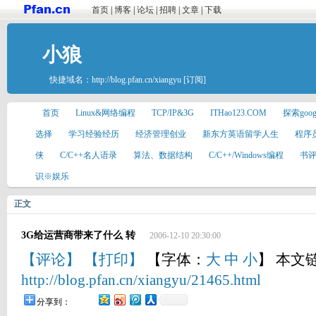
首页
|
博客
|
论坛
|
招聘
|
文章
|
下载
小狼
快捷域名：
http://blog.pfan.cn/xiangyu
[订阅]
首页
Linux&网络编程
TCP/IP&3G
ITHao123.COM
探索goo
选择
学习经验经历
经济管理创业
新东方英语留学人生
程序
侠
C/C++名人语录
算法、数据结构
C/C++/Windows编程
书
识※娱乐
正文
3G给运营商带来了什么 转
2006-12-10 20:30:00
【评论】
【打印】
【字体：
大
中
小
】 本文
http://blog.pfan.cn/xiangyu/21465.html
分享到：