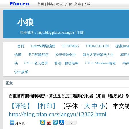
首页
|
博客
|
论坛
|
招聘
|
文章
|
下载
小狼
快捷域名：
http://blog.pfan.cn/xiangyu
[订阅]
首页
Linux&网络编程
TCP/IP&3G
ITHao123.COM
探索goo
选择
学习经验经历
经济管理创业
新东方英语留学人生
程序
侠
C/C++名人语录
算法、数据结构
C/C++/Windows编程
书
识※娱乐
正文
百度首席架构师揭密：算法是百度工程师的利器（来自《程序员》
【评论】
【打印】
【字体：
大
中
小
】 本文
http://blog.pfan.cn/xiangyu/12302.html
0
分享到：