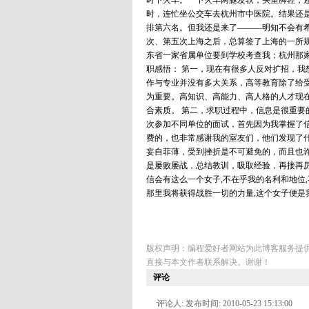
时下火车。一下火车两腿发软，头重脚轻，
时，连忙坐公交车去杭州市中医院。结果还
排第六名。但我还是来了———明知不会有
次、第五次上海之后，总算签了上海的一所
东省一家省属单位要到学校考查我；杭州那
职感悟： 第一，现在有很多人反对扩招，
作与专业并没有多大关系，高等教育除了给
为重要。高知识、高能力、高人格的人才现
合素质。 第二，求职过程中，信息是很重
次参加不同单位的面试，首先因为我掌握了
费的，也非常感谢我的室友们，他们发现了
妄自菲薄，受到挫折是不可避免的，而且也
是屡败屡战，总结教训，吸取经验，再接再厉
信会有这么一个女子,不在乎我的名利和地位,
那里我将获得战胜一切的力量,这个女子便是
版权声明：编程爱好者网站为此博客服务提
直接与本文作者联系解决。谢谢！
评论
评论人: 发布时间: 2010-05-23 15:13:00