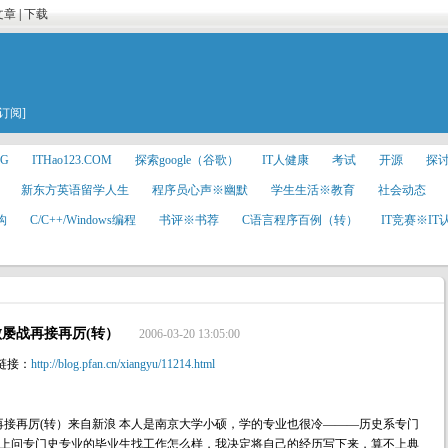
文章
|
下载
[订阅]
3G
ITHao123.COM
探索google（谷歌）
IT人健康
考试
开源
探讨
新东方英语留学人生
程序员心声※幽默
学生生活※教育
社会动态
构
C/C++/Windows编程
书评※书荐
C语言程序百例（转）
IT竞赛※I
屡战再接再厉(转）
2006-03-20 13:05:00
链接：
http://blog.pfan.cn/xiangyu/11214.html
接再厉(转）来自新浪 本人是南京大学小硕，学的专业也很冷———历史系专门
BS上问专门史专业的毕业生找工作怎么样，我决定将自己的经历写下来，算不上典