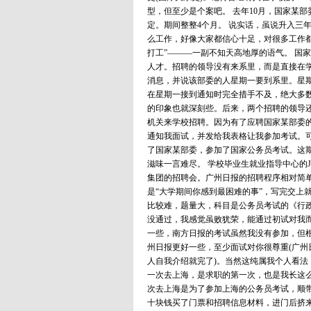
型，但至少是个案吧。 去年10月，国家某
定。期间整整4个月。 说实话，虽说升入三
么工作，好像大家都信心十足，对很多工作都
打工”———一副不知天高地厚的语气。 国
人才。招聘的领导没有来系里，而是直接在
消息，并说该部委的人星期一要到系里。星
在星期一接到通知时完全措手不及，绝大多
的印象也就深刻些。后来，两个招聘的领导
机关来学校招聘。因为有了应聘国家某部委
通知我面试，并发给我表格让我参加考试。
了国家某部委，参加了国家公务员考试。这
滋味一言难尽。 学校毕业生就业指导中心的
集团的招聘会。广州日报的招聘程序相对简单
是“大学期间你感到最困难的事”，写完交上
比较难，题量大，科目是公务员考试的《行
没通过，我感觉虽败犹荣，能通过初试对我而
一些，南方日报的考试虽然我没有参加，但
州日报更好一些，至少面试对你很尊重(广
人自我介绍就完了)。当然这纯属我个人看法
一次去上海，是求职的第一次，也是我长这
次去上海是为了参加上海的公务员考试，顺带
十块钱买了门票和招聘信息材料，进门后挤来