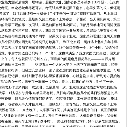
业能力测试后感觉一塌糊涂，题量太大(比国家公务员考试多了30个题)，心想肯
论考完。申论感觉考得还可以。考完试当天就赶回了南京，心里失落的很，但还是
试了，12月21日还有一次机会！” 接下来的一周我忙得脚打后脑勺。从上海回
招聘辅导员的笔试，星期四又第二次去了上海参加一个面试，当天回到南京，第二
加的最最正规的第一次面试，虽然前面有过几次面试，但都是简单地面对面随便聊
己感觉发挥的还不错。星期六，我参加了国家公务员考试，考完后也没有多少把
的当晚就与班里的其他两个同学一起乘火车去了北京。国家某部委通知说两天后也
有几个面试通知因为时间冲突只好放弃了。 到了北京后，刚好遇上北京几年来罕
第二天上午参加了国家某部委的笔试，13个题目任选一个，3个小时。我选的是
觉。事后才知道自己只得了一个“良”，这也就决定了我这次面试的失败，因为后
一上午，每人也就面试3分钟左右，而且问的问题也是很简单的———自我介绍一
么想来这里工作等———这能看出一个人的水平？ 当天下午就知道了结果，尽管
抱最坏的打算，但经过几次选择，跑了这么远的路我当然还是希望能够通过。可现
我现在还记得，当时刚接手机时心里紧张得要命，心跳急剧加速，听到对方委婉地
随后我的心一沉，脑子在一瞬间一片空白。晚上，回我住的地方，刚坐下一会儿，
是我找工作以来的第一次流泪，也是最后一次。北京就这么轻描淡写地把我拒绝
业大学，对方告知说录取名单里没有我，又打电话给其他几个前几日说等消息的单
连连碰壁，那几天心情简直郁闷透了。 郁闷归郁闷，工作还是要继续找的，继续
业网、各省市人事人才信息网……继续复印、邮寄简历。然后又第三次去了上海
寒假我没有回家，一来太晚了，火车票不好买，其实这更多地是个借口，真正的原因
”，毕业论文也还没有一点头绪，索性在学校里呆着。 大概是正月初十，我去杭
有座位。在火车上站了8个多小时，一路上站都没地方站，好不容易熬到凌晨近5