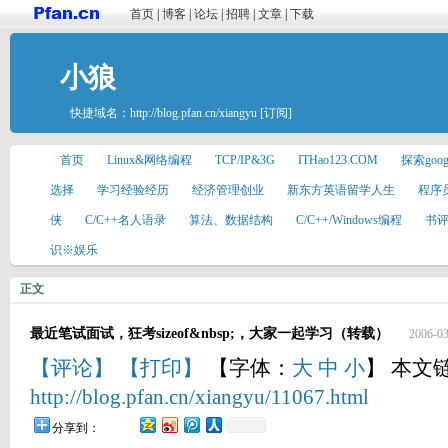
首页
|
博客
|
论坛
|
招聘
|
文章
|
下载
小狼
快捷域名：
http://blog.pfan.cn/xiangyu
[订阅]
首页
Linux&网络编程
TCP/IP&3G
ITHao123.COM
探索goo
选择
学习经验经历
经济管理创业
新东方英语留学人生
程序
侠
C/C++名人语录
算法、数据结构
C/C++/Windows编程
书
识※娱乐
正文
最近笔试面试，狂考sizeof&nbsp;，大家一起学习（转载）
2006-03
【评论】
【打印】
【字体：
大
中
小
】 本文
http://blog.pfan.cn/xiangyu/11067.html
分享到：