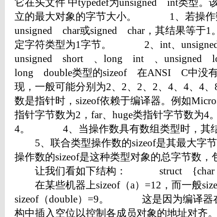
它在头文件 中typedef为unsigned in
立的最大对象的字节大小。 1、若操作数具
unsigned char或signed char，其
定字符类型为1字节。 2、int、unsigned i
unsigned short 、long int 、unsigned 
long double类型的sizeof 在ANSI
现，一般可能分别为2、2、2、2、4、4、
数是指针时，sizeof依赖于编译器。例如Microsof
指针字节数为2，far、huge类指针字节数为4
4。 4、当操作数具有数组类型时，其
5、联合类型操作数的sizeof是其最大字
操作数的sizeof是这种类型对象的总字节
让我们看如下结构： struct {char b;
在某些机器上sizeof（a）=12，而一般size
sizeof（double）=9。 这是因为编
构中插入空位以控制各成员对象的地址对齐。如d