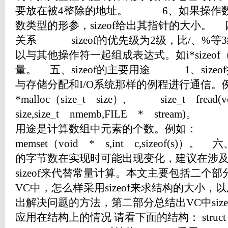
要放在被4整除的地址。 6、如果操作数
数类型的形参，sizeof给出其指针的大小。 四
关系 sizeof的优先级为2级，比/、%
以与其他操作符一起组成表达式。如i*sizeof（
量。 五、sizeof的主要用途 1、size
与存储分配和I/O系统那样的例程进行通信
*malloc（size_t size）, size_t fread(v
size,size_t nmemb,FILE * stream
用途是计算数组中元素的个数。例如： v
memset（void * s,int c,sizeof
的字节数在实现时可能出现变化，建议在涉
sizeof来代替常量计算。本文主要包括二个
VC中，怎么样采用sizeof来求结构的大小
出解决问题的方法，第二部分总结出VC中sizeof的
应用在结构上的情况 请看下面的结构： struct MyStru