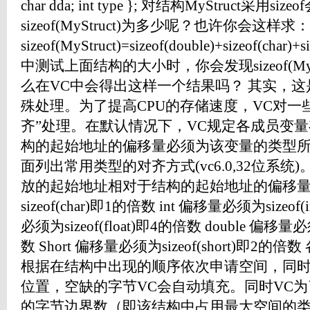
char dda; int type }; 对结构MyStruct采
sizeof(MyStruct)为多少呢？也许你会这样求：
sizeof(MyStruct)=sizeof(double)+sizeof(cha
中测试上面结构的大小时，你会发现sizeof(MyS
么在VC中会得出这样一个结果吗？ 其实，这
殊处理。为了提高CPU的存储速度，VC对一
齐”处理。在默认情况下，VC规定各成员变
构的起始地址的偏移量必须为该变量的类型
面列出常用类型的对齐方式(vc6.0,32位系统
放的起始地址相对于结构的起始地址的偏移量） 
sizeof(char)即1的倍数 int 偏移量必须为sizeof
必须为sizeof(float)即4的倍数 double 偏移量必
数 Short 偏移量必须为sizeof(short)即
根据在结构中出现的顺序依次申请空间，同
位置，空缺的字节VC会自动填充。同时VC
的字节边界数（即该结构中占用最大空间的