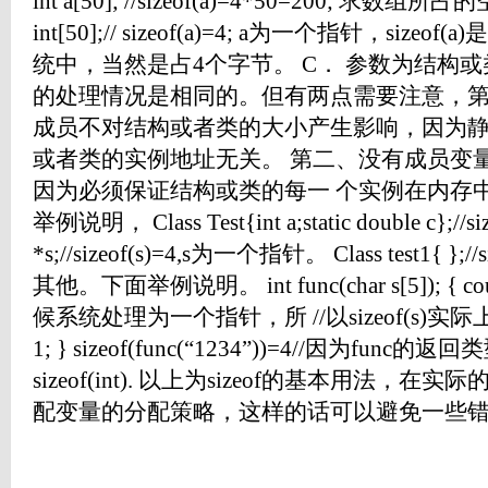
int a[50]; //sizeof(a)=4*50=200; 求数组所占
int[50];// sizeof(a)=4; a为一个指针，size
统中，当然是占4个字节。 C． 参数为结构或类
的处理情况是相同的。但有两点需要注意，
成员不对结构或者类的大小产生影响，因为
或者类的实例地址无关。 第二、没有成员变
因为必须保证结构或类的每一 个实例在内存
举例说明， Class Test{int a;static double c};//siz
*s;//sizeof(s)=4,s为一个指针。 Class test1{ };/
其他。下面举例说明。 int func(char s[5]); 
候系统处理为一个指针，所 //以sizeof(s)实际
1; } sizeof(func(“1234”))=4//因为func
sizeof(int). 以上为sizeof的基本用法
配变量的分配策略，这样的话可以避免一些