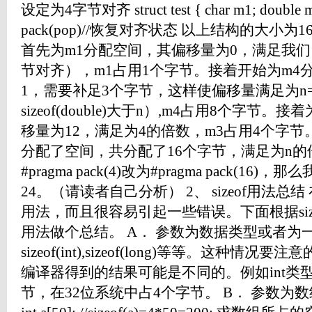
设定为4字节对齐 struct test { char m1; double m4;
pack(pop)//恢复对齐状态 以上结构的大小
首先为m1分配空间，其偏移量为0，满足我
节对齐），m1占用1个字节。接着开始为m4
1，需要补足3个字节，这样使偏移量满足为n
sizeof(double)大于n）,m4占用8个字节
移量为12，满足为4的倍数，m3占用4个字
分配了空间，共分配了16个字节，满足为n
#pragma pack(4)改为#pragma pack(
24。（请读者自己分析） 2、 sizeof用法总结 
用法，而且很容易引起一些错误。下面根据sizeo
用法做个总结。 A． 参数为数据类型或者为
sizeof(int),sizeof(long)等等。这种
编译器得到的结果可能是不同的。例如int类型
节，在32位系统中占4个字节。 B． 参数为