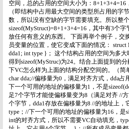
空间，总的占用的空间大小为：8+1+3+4=
（即结构中占用最大空间的类型所占用的字节数size
数，所以没有空缺的字节需要填充。所以整
sizeof(MyStruct)=8+1+3+4=16，其
放任何有意义的东西。 下面再举个例子，交换一下
员变量的位置，使它变成下面的情况： struct MyStruct
dda1; int type }； 这个结构占用的空间为
得到sizeof(MyStruc)为24。结合上面
下VC怎么样为上面的结构分配空间的。（简单说明） st
char dda;//偏移量为0，满足对齐方式，dda占用1个
下一个可用的地址的偏移量为1，不是sizeof(dou
足7个字节才能使偏移量变为8（满足对齐 //
个字节，dda1存放在偏移量为8 //的地址上，它
type；//下一个可用的地址的偏移量为16，是sizeo
int的对齐方式，所以不需要VC自动填充，typ
址上，它占用4个字节。 }；//所有成员变