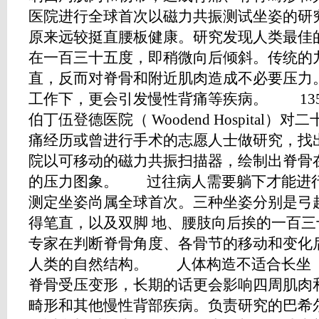
医院进行全球首次以磁力共振测试坐姿的研
原来远较挺直腰板健康。研究发现人类最佳
在一百三十五度，即稍微向后倾斜。传统的
直，反而对脊骨和附近肌肉造成不必要压力
工作下，更会引发慢性背痛等疾病。 13
伯丁伍登德医院（ Woodend Hospital
痛经历或曾进行手术的志愿人士做研究，找
院以可移动的磁力共振扫描器，绘制出脊骨
的压力图象。 过往病人需要躺下才能进
测定坐姿尚属全球首次。三种坐姿分别是弓
得笔直，以及双脚 地、腰肢向后挨的一百
专家在判断脊骨角度、各骨节的移动和变化
人类的自然结构。 人体构造不适合长坐
脊骨受压变形，长期的话更会影响四周肌肉
畸形和其他慢性背部疾病。负责研究的巴希