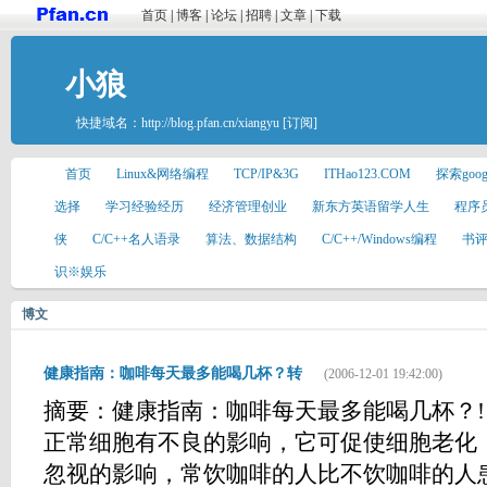
首页
|
博客
|
论坛
|
招聘
|
文章
|
下载
小狼
快捷域名：
http://blog.pfan.cn/xiangyu
[订阅]
首页
Linux&网络编程
TCP/IP&3G
ITHao123.COM
探索goo
选择
学习经验经历
经济管理创业
新东方英语留学人生
程序
侠
C/C++名人语录
算法、数据结构
C/C++/Windows编程
书
识※娱乐
博文
健康指南：咖啡每天最多能喝几杯？转
(2006-12-01 19:42:00)
摘要：健康指南：咖啡每天最多能喝几杯？! 20
正常细胞有不良的影响，它可促使细胞老化
忽视的影响，常饮咖啡的人比不饮咖啡的人患