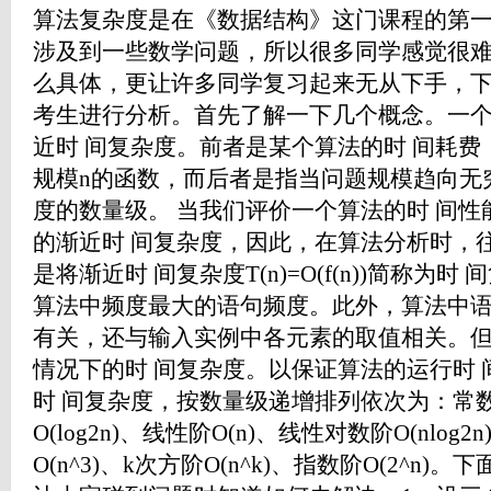
算法复杂度是在《数据结构》这门课程的第
涉及到一些数学问题，所以很多同学感觉很
么具体，更让许多同学复习起来无从下手，
考生进行分析。首先了解一下几个概念。一个
近时 间复杂度。前者是某个算法的时 间耗
规模n的函数，而后者是指当问题规模趋向无
度的数量级。 当我们评价一个算法的时 间
的渐近时 间复杂度，因此，在算法分析时，
是将渐近时 间复杂度T(n)=O(f(n))简称为时
算法中频度最大的语句频度。此外，算法中
有关，还与输入实例中各元素的取值相关。
情况下的时 间复杂度。以保证算法的运行时
时 间复杂度，按数量级递增排列依次为：常数阶
O(log2n)、线性阶O(n)、线性对数阶O(nlog2
O(n^3)、k次方阶O(n^k)、指数阶O(2^n