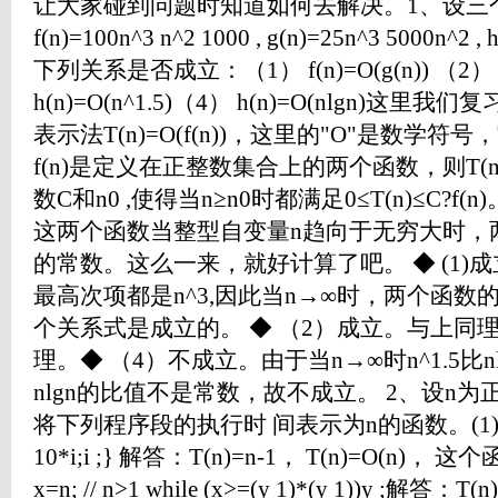
让大家碰到问题时知道如何去解决。1、设三个函
f(n)=100n^3 n^2 1000 , g(n)=25n^3 5000n^2 
下列关系是否成立：（1） f(n)=O(g(n)) （2） g(
h(n)=O(n^1.5)（4） h(n)=O(nlgn)这
表示法T(n)=O(f(n))，这里的"O"是数学符
f(n)是定义在正整数集合上的两个函数，则T(n)
数C和n0 ,使得当n≥n0时都满足0≤T(n)≤C?
这两个函数当整型自变量n趋向于无穷大时，
的常数。这么一来，就好计算了吧。 ◆ (1)
最高次项都是n^3,因此当n→∞时，两个函
个关系式是成立的。 ◆ （2）成立。与上同理
理。◆ （4）不成立。由于当n→∞时n^1.5比n
nlgn的比值不是常数，故不成立。 2、设n为
将下列程序段的执行时 间表示为n的函数。(1) i=1; k=
10*i;i ;} 解答：T(n)=n-1， T(n)=O(n
x=n; // n>1 while (x>=(y 1)*(y 1))y ;解答：T