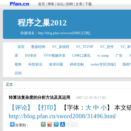
首页
|
博客
|
论坛
|
招聘
|
文章
|
下载
程序之巢2012
快捷域名：
http://blog.pfan.cn/sword2008
[订阅]
首页
数据结构
VC_多线程
VC_TCP/IP
VC_控件
VC_
库
INI专区
VFW视频开发
C#串口通讯
vc snmp
广告
视角
科技前沿
收录问题
碎碎念帖
socket专区[转贴]
线程
识别
正文
转算法复杂度的分析方法及其运用
2007-12-19 16:17:00
【评论】
【打印】
【字体：
大
中
小
】 本文
http://blog.pfan.cn/sword2008/31496.html
分享到：