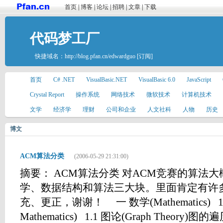
首页
|
博客
|
论坛
|
招聘
|
文章
|
下载
代码梦工厂
快捷域名：
http://blog.pfan.cn/edwardguo
[订阅]
首页
C# .NET
VisualBasic.NET
VisualBasic 6.0
JavaScript
Crystal Report
操作系统
网络技术
微软技术
计算机技术
文学
经济学
理财
公司和企业
人文社科
人物
历史
博文
ACM算法分类
(2006-05-29 21:31:00)
摘要： ACM算法分类 对ACM竞赛的算法
学、数据结构和算法三大块。里面肯定有许
充、更正，谢谢！ 一 数学(Mathematics) 1 
Mathematics) 1.1 图论(Graph Theory)图的遍历(G