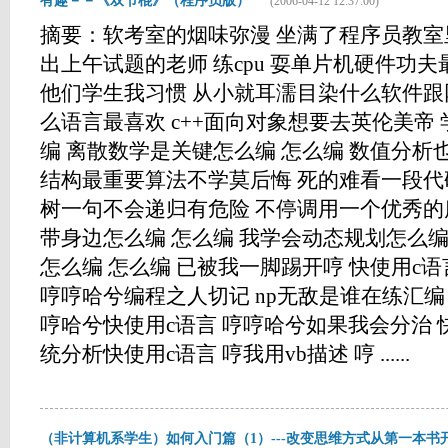
有趣－－《双节棍》（程序员版）
(2006-04-12 12:37:00)
摘要：软考室的烟味弥漫 坐满了程序员教室
出上午试题的老师 练cpu 耍单片机硬件功
他们学生我习惯 从小就耳濡目染什么软件
么语言最喜欢 c++面向对象想要去英伦美帝
编 离散数学是关键怎么编 怎么编 数值分析
结构最重要算法不学莫后悔 死的难看一段代
树一句不会递归有危险 不停调用一个优秀的
带身边怎么编 怎么编 我学会动态规划怎么编
怎么编 怎么编 已被我一脚踢开哼 快使用c语
哼哼哈兮编程之人切记 np无敌是谁在练汇编
哼哈兮快使用c语言 哼哼哈兮如果我会分治 
统分析快使用c语言 哼我用vb描述 哼 ......
（非计算机系学生）如何入门篇（1）---改变思维方式从第一本书