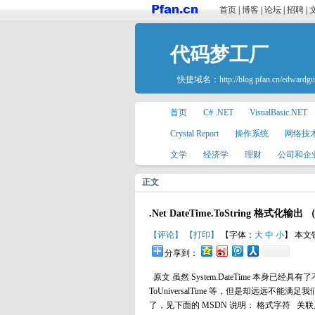
首页
|
博客
|
论坛
|
招聘
|
代码梦工厂
快捷域名：
http://blog.pfan.cn/edwardg
首页
C# .NET
VisualBasic.NET
Crystal Report
操作系统
网络技
文学
经济学
理财
公司和企
正文
.Net DateTime.ToString 格式化输
【评论】
【打印】
【字体：
大
中
小
】 本文
分享到：
原文 虽然 System.DateTime 本身已经具有了不少现
ToUniversalTime 等，但是却远远不能满足我们实
了，见下面的 MSDN 说明： 格式字符 关联属性/说明