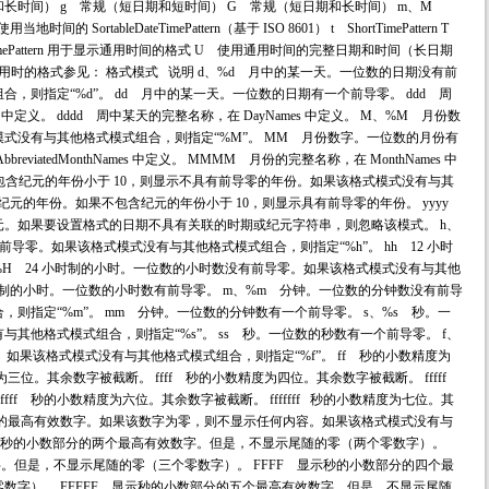
rn（长日期和长时间） g 常规（短日期和短时间） G 常规（短日期和长时间） m、M
使用当地时间的 SortableDateTimePattern（基于 ISO 8601） t ShortTimePattern T
tableDateTimePattern 用于显示通用时间的格式 U 使用通用时间的完整日期和时间（长日期
rn 具体使用时的格式参见： 格式模式 说明 d、%d 月中的某一天。一位数的日期没有前
，则指定“%d”。 dd 月中的某一天。一位数的日期有一个前导零。 ddd 周
ames 中定义。 dddd 周中某天的完整名称，在 DayNames 中定义。 M、%M 月份数
式没有与其他格式模式组合，则指定“%M”。 MM 月份数字。一位数的月份有
iatedMonthNames 中定义。 MMMM 月份的完整名称，在 MonthNames 中
不包含纪元的年份小于 10，则显示不具有前导零的年份。如果该格式模式没有与其
含纪元的年份。如果不包含纪元的年份小于 10，则显示具有前导零的年份。 yyyy
元。如果要设置格式的日期不具有关联的时期或纪元字符串，则忽略该模式。 h、
前导零。如果该格式模式没有与其他格式模式组合，则指定“%h”。 hh 12 小时
%H 24 小时制的小时。一位数的小时数没有前导零。如果该格式模式没有与其他
 小时制的小时。一位数的小时数有前导零。 m、%m 分钟。一位数的分钟数没有前导
则指定“%m”。 mm 分钟。一位数的分钟数有一个前导零。 s、%s 秒。一
其他格式模式组合，则指定“%s”。 ss 秒。一位数的秒数有一个前导零。 f、
如果该格式模式没有与其他格式模式组合，则指定“%f”。 ff 秒的小数精度为
三位。其余数字被截断。 ffff 秒的小数精度为四位。其余数字被截断。 fffff
ff 秒的小数精度为六位。其余数字被截断。 fffffff 秒的小数精度为七位。其
分的最高有效数字。如果该数字为零，则不显示任何内容。如果该格式模式没有与
 显示秒的小数部分的两个最高有效数字。但是，不显示尾随的零（两个零数字）。
字。但是，不显示尾随的零（三个零数字）。 FFFF 显示秒的小数部分的四个最
数字）。 FFFFF 显示秒的小数部分的五个最高有效数字。但是，不显示尾随