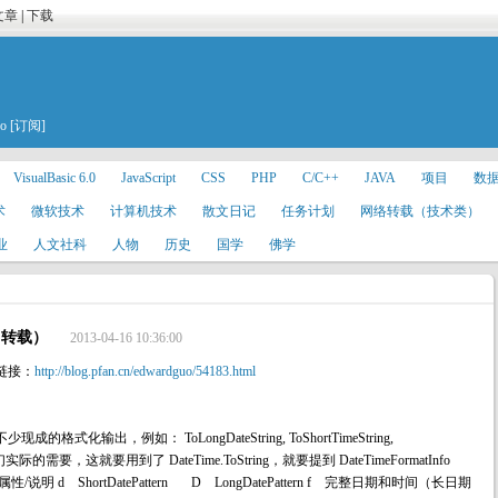
文章
|
下载
uo
[订阅]
VisualBasic 6.0
JavaScript
CSS
PHP
C/C++
JAVA
项目
数
术
微软技术
计算机技术
散文日记
任务计划
网络转载（技术类）
业
人文社科
人物
历史
国学
佛学
出 （转载）
2013-04-16 10:36:00
链接：
http://blog.pfan.cn/edwardguo/54183.html
成的格式化输出，例如： ToLongDateString, ToShortTimeString,
际的需要，这就要用到了 DateTime.ToString，就要提到 DateTimeFormatInfo
 d ShortDatePattern D LongDatePattern f 完整日期和时间（长日期