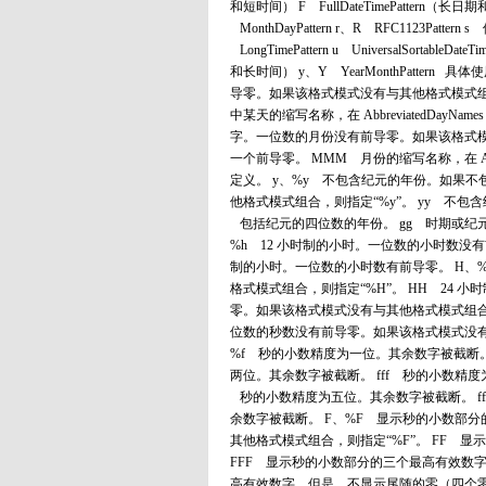
和短时间） F FullDateTimePatte
MonthDayPattern r、R RFC1123Pattern s 
LongTimePattern u UniversalSor
和长时间） y、Y YearMonthPatte
导零。如果该格式模式没有与其他格式模式组合
中某天的缩写名称，在 AbbreviatedDayN
字。一位数的月份没有前导零。如果该格式模
一个前导零。 MMM 月份的缩写名称，在 Abbrev
定义。 y、%y 不包含纪元的年份。如果
他格式模式组合，则指定“%y”。 yy 不包
包括纪元的四位数的年份。 gg 时期或纪
%h 12 小时制的小时。一位数的小时数没有
制的小时。一位数的小时数有前导零。 H、
格式模式组合，则指定“%H”。 HH 24
零。如果该格式模式没有与其他格式模式组合，
位数的秒数没有前导零。如果该格式模式没有与
%f 秒的小数精度为一位。其余数字被截断。
两位。其余数字被截断。 fff 秒的小数精度为
秒的小数精度为五位。其余数字被截断。 ffff
余数字被截断。 F、%F 显示秒的小数部
其他格式模式组合，则指定“%F”。 FF
FFF 显示秒的小数部分的三个最高有效数
高有效数字。但是，不显示尾随的零（四个零