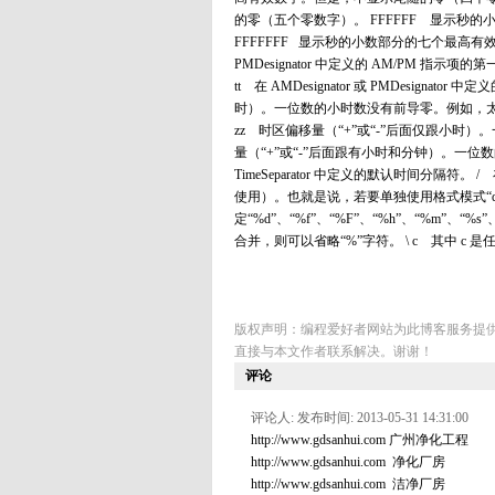
的零（五个零数字）。 FFFFFF 显示
FFFFFFF 显示秒的小数部分的七个最高有效数
PMDesignator 中定义的 AM/PM
tt 在 AMDesignator 或 PMDesigna
时）。一位数的小时数没有前导零。例如，太平
zz 时区偏移量（“+”或“-”后面仅跟小时）
量（“+”或“-”后面跟有小时和分钟）。一位数
TimeSeparator 中定义的默认时间分隔符。 
使用）。也就是说，若要单独使用格式模式“d”、“f”、
定“%d”、“%f”、“%F”、“%h”、“%m”、“
合并，则可以省略“%”字符。 \ c 其中 c
版权声明：编程爱好者网站为此博客服务提
直接与本文作者联系解决。谢谢！
评论
评论人: 发布时间: 2013-05-31 14:31:00
http://www.gdsanhui.com 广州净化工程
http://www.gdsanhui.com 净化厂房
http://www.gdsanhui.com 洁净厂房