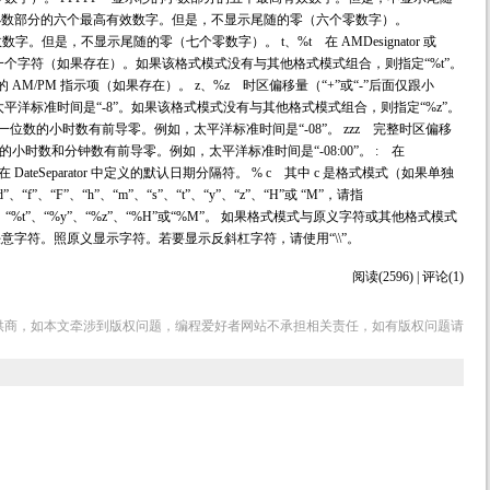
秒的小数部分的六个最高有效数字。但是，不显示尾随的零（六个零数字）。
字。但是，不显示尾随的零（七个零数字）。 t、%t 在 AMDesignator 或
 指示项的第一个字符（如果存在）。如果该格式模式没有与其他格式模式组合，则指定“%t”。
tor 中定义的 AM/PM 指示项（如果存在）。 z、%z 时区偏移量（“+”或“-”后面仅跟小
洋标准时间是“-8”。如果该格式模式没有与其他格式模式组合，则指定“%z”。
。一位数的小时数有前导零。例如，太平洋标准时间是“-08”。 zzz 完整时区偏移
的小时数和分钟数有前导零。例如，太平洋标准时间是“-08:00”。 : 在
/ 在 DateSeparator 中定义的默认日期分隔符。 % c 其中 c 是格式模式（如果单独
“F”、“h”、“m”、“s”、“t”、“y”、“z”、“H”或 “M”，请指
%s”、“%t”、“%y”、“%z”、“%H”或“%M”。 如果格式模式与原义字符或其他格式模式
 是任意字符。照原义显示字符。若要显示反斜杠字符，请使用“\\”。
阅读(2596) | 评论(1)
供商，如本文牵涉到版权问题，编程爱好者网站不承担相关责任，如有版权问题请