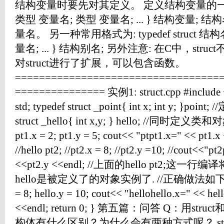
结构变量时要先对其定义。 定义结构变量的一般格式为
类型 变量名; 类型 变量名; ... } 结构变量
量名。 另一种常用格式为: typedef struct 结
量名; ... } 结构别名; 另外注意: 在C中，st
对struct进行了扩展，可以包含函数。
==================================
=============== 实例1: struct.cpp #include <
std; typedef struct _point{ int x; int y; 
struct _hello{ int x,y; } hello; //同时定义类和对象 
pt1.x = 2; pt1.y = 5; cout<< "ptpt1.x=" << pt1.x
//hello pt2; //pt2.x = 8; //pt2.y =10; //cout<<"p
<<pt2.y <<endl; //上面的hello pt2;这一
hello是被定义了的对象实例了. //正确做法如下: 用hell
= 8; hello.y = 10; cout<< "hellohello.x=" << hel
<<endl; return 0; } 第五篇：问答 Q：用struct
构体有什么区别？为什么会有两种方式呢？ struct Stude