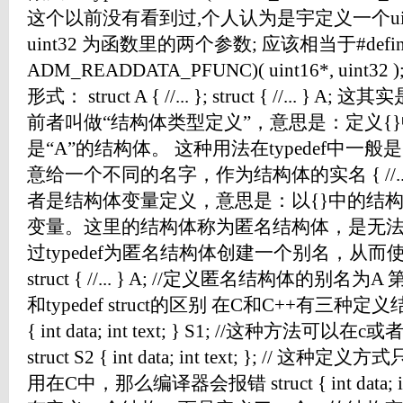
这个以前没有看到过,个人认为是宇定义一个uint32
uint32 为函数里的两个参数; 应该相当于#define u
ADM_READDATA_PFUNC)( uint16*, uint3
形式： struct A { //... }; struct { //..
前者叫做“结构体类型定义”，意思是：定义{
是“A”的结构体。 这种用法在typedef中一般是： typed
意给一个不同的名字，作为结构体的实名 { //... 
者是结构体变量定义，意思是：以{}中的结构
变量。这里的结构体称为匿名结构体，是无法
过typedef为匿名结构体创建一个别名，从而使得
struct { //... } A; //定义匿名结构体的别名为
和typedef struct的区别 在C和C++有三种定义结构
{ int data; int text; } S1; //这种方法
struct S2 { int data; int text; }; /
用在C中，那么编译器会报错 struct { int data; i