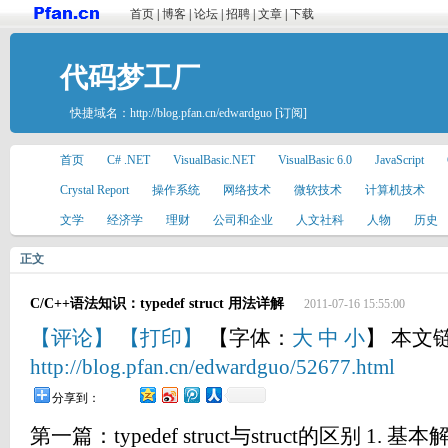
首页
|
博客
|
论坛
|
招聘
|
文章
|
下载
代码梦工厂
快捷域名：
http://blog.pfan.cn/edwardguo
[订阅]
首页
C# .NET
VisualBasic.NET
VisualBasic 6.0
JavaScript
Crystal Report
操作系统
网络技术
微软技术
计算机技术
文学
经济学
理财
公司和企业
人文社科
人物
历史
正文
C/C++语法知识：typedef struct 用法详解
2011-07-16 15:55:00
【评论】
【打印】
【字体：
大
中
小
】 本文
http://blog.pfan.cn/edwardguo/52677.html
分享到：
第一篇：typedef struct与struct的区别 1. 