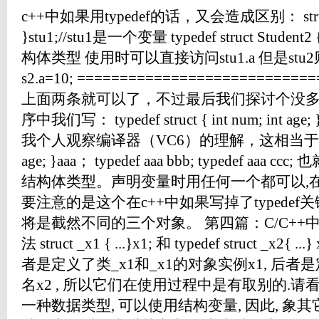
c++中如果用typedef的话，又会造成区别： struct St
}stu1;//stu1是一个变量 typedef struct Student2 
构体类型 使用时可以直接访问stu1.a 但是stu2则必
s2.a=10; ===========================
上面两条就可以了，不过最后我们探讨个没多
序中我们写： typedef struct { int num; int ag
我个人观察编译器（VC6）的理解，这相当于 typedef st
age; }aaa； typedef aaa bbb; typedef aaa c
结构体类型。声明变量时用任何一个都可以,在
要注意的是这个在c++中如果写掉了typedef关键
将是截然不同的三个对象。 第四篇：C/C++中typede
法 struct _x1 { ...}x1; 和 typedef struct _x
者是定义了类_x1和_x1的对象实例x1, 后者是
名x2 , 所以它们在使用过程中是有取别的.请看实
一种数据类型, 可以使用结构变量, 因此, 象其