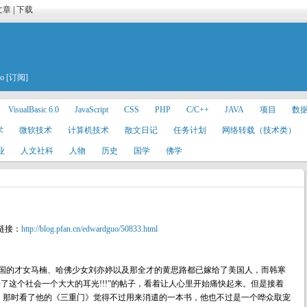
文章
|
下载
uo
[订阅]
VisualBasic 6.0
JavaScript
CSS
PHP
C/C++
JAVA
项目
数
术
微软技术
计算机技术
散文日记
任务计划
网络转载（技术类）
业
人文社科
人物
历史
国学
佛学
链接：
http://blog.pfan.cn/edwardguo/50833.html
美国的才女马楠、哈佛少女刘亦婷以及那全才的黄思路都已嫁给了美国人，而韩寒
给了这个社会一个大大的耳光!!!”的帖子，看着让人心里开始痛快起来。但是接着
，那时看了他的《三重门》觉得不过用来消遣的一本书，他也不过是一个哗众取宠