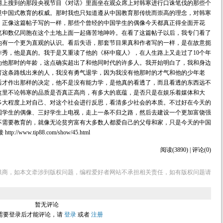
网上搜到的那段央视节目《对话》里面坐在观众席上对韩寒进行口诛笔伐的那些个
卫中国式教育的权威。那时我也只知道遵从中国教育那传统而崇高的理念，对韩寒
，正像这篇帖子写的一样，那些个曾经的中国学生的偶像今天都真正得全面开花
笔和数亿同胞在这个土地上面一起痛苦地呻吟。在看了这篇帖子以后，我专门看了
他有一个更为直观的认识。看后失语，那套节目果真和作者写的一样，是在故意扼
秀，他是真的。我于是又重读了他的《杯中窥人》，在人生路上又走过了10个年
为他那时的年龄，这点确实超出了和他同时代的许多人。我开始明白了，我和身边
育这条路线出来的人，我没有勇气退学，因为我没有他那时的才气和他的少年老
后才作出那样的决定，他不是没有能力学，是他真的看透了，而且看透的东西远不
这里不论韩寒的品质是否真正高尚，有多大的底蕴，是否只是在娱乐着媒体和大
多大程度上对自己、对这个社会进行反思，看清多少社会的本质。不过好在今天的
国学生的偶像、三好学生上电视，走上一条不归之路，然后去建设一个更加富饶强
不需要教育的，就像无论贫穷富有大多数人都爱自己的父母和家，只是今天的中国
w.tip88.com/show/45.html
阅读(3890) | 评论(0)
供商，如本文牵涉到版权问题，编程爱好者网站不承担相关责任，如有版权问题请
暂无评论
需要登录后才能评论，请
登录
或者
注册