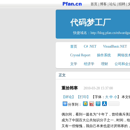
首页
|
博客
|
论坛
|
招聘
|
代码梦工厂
快捷域名：
http://blog.pfan.cn/edwardg
首页
C# .NET
VisualBasic.NET
Crystal Report
操作系统
网络技
文学
经济学
理财
公司和企
正文
重拾韩寒
2010-03-28 15:37:00
【评论】
【打印】
【字体：
大
中
小
】 本文
分享到：
偶尔间，看到一篇名为“十年了，曾经痛斥
成为了中国百大公共知识分子之一...时间，
又有一些惭愧，我自己本来也是讨厌韩寒的