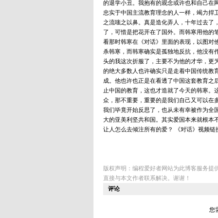
的退学小丑。我抱有的观念或许也和自己在
忠实于中国主流教育理念的人一样，竭力捍
之流嗤之以鼻。真是造化弄人，十年过去了
了，可惜是把花开在了国外。而韩寒用他的
看那时韩寒在《对话》里面的表现，以图对
杀韩寒，而韩寒确实是孤独地反抗，他没有作
头的我这次折服了，主要不为他的才华，更
的绝大多数人也许确实只是走着中国传统教
成。他也许也正是在看透了中国这套教育之
止中国的教育，这也才造就了今天的韩寒。
众，那不重要，重要的是我们自己又可以在
我们毕竟开始反思了，也从未有幸被作为全
大的亚美利坚共和国。其实爱国本来就根本
让人怎么去倾注所有的爱？ 《对话》视频链接 http://ww
版权声明：编程爱好者网站为此博客服务提
直接与本文作者联系解决。谢谢！
评论
您