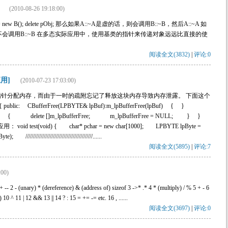
(2010-08-26 19:18:00)
pObj = new B(); delete pObj; 那么如果A::~A是虚的话，则会调用B::~B，然后A::~A 如
A，不会调用B::~B 在多态实际应用中，使用基类的指针来传递对象远远比直接的使
阅读全文(3832)
|
评论:0
用]
(2010-07-23 17:03:00)
针分配内存，而由于一时的疏附忘记了释放这块内存导致内存泄露。 下面这个
blic: CBufferFree(LPBYTE& lpBuf):m_lpBufferFree(lpBuf) { }
ee) { delete []m_lpBufferFree; m_lpBufferFree = NULL; } }
应用： void test(void) { char* pchar = new char[1000]; LPBYTE lpByte =
///////////////////////////////////////......
阅读全文(5895)
|
评论:7
:00)
unary) * (dereference) & (address of) sizeof 3 ->* .* 4 * (multiply) / % 5 + - 6
^ 11 | 12 && 13 || 14 ? : 15 = += -= etc. 16 , ......
阅读全文(3697)
|
评论:0