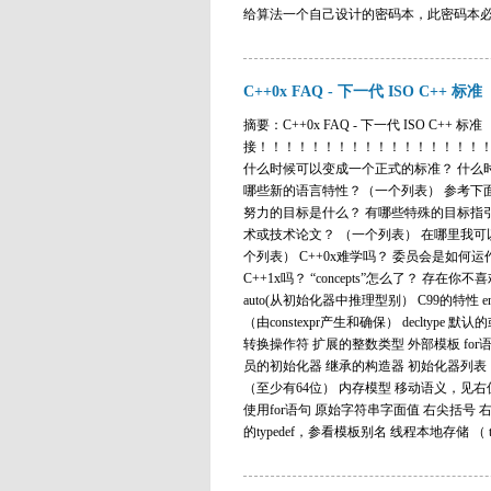
给算法一个自己设计的密码本，此密码本必须
C++0x FAQ - 下一代 ISO C++ 标准
摘要：C++0x FAQ - 下一代 ISO 
接！！！！！！！！！！！！！！！！！！！！
什么时候可以变成一个正式的标准？ 什么时候
哪些新的语言特性？（一个列表） 参考下面的
努力的目标是什么？ 有哪些特殊的目标指引
术或技术论文？ （一个列表） 在哪里我可以
个列表） C++0x难学吗？ 委员会是如何
C++1x吗？ “concepts”怎么了？ 存在你
auto(从初始化器中推理型别） C99的特性
（由constexpr产生和确保） declt
转换操作符 扩展的整数类型 外部模板 fo
员的初始化器 继承的构造器 初始化器列表 （统
（至少有64位） 内存模型 移动语义，见右值引
使用for语句 原始字符串字面值 右尖括号 右值引
的typedef，参看模板别名 线程本地存储 （ thread_l