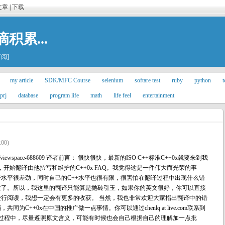
文章
|
下载
滴积累...
订阅]
my article
SDK/MFC Course
selenium
softare test
ruby
python
t
prj
database
program life
math
life feel
entertainment
:00)
7237043/viewspace-688609 译者前言： 很快很快，最新的ISO C++标准C++0x就要来到我
的许可，开始翻译由他撰写和维护的C++0x FAQ。我觉得这是一件伟大而光荣的事
水平很差劲，同时自己的C++水平也很有限，很害怕在翻译过程中出现什么错
大了。所以，我这里的翻译只能算是抛砖引玉，如果你的英文很好，你可以直接
行阅读，我想一定会有更多的收获。 当然，我也非常欢迎大家指出翻译中的错
C++0x在中国的推广做一点事情。你可以通过chenlq at live.com联系到
的过程中，尽量遵照原文含义，可能有时候也会自己根据自己的理解加一点批