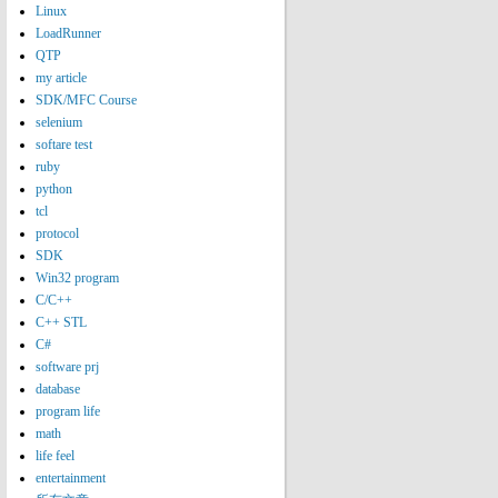
Linux
LoadRunner
QTP
my article
SDK/MFC Course
selenium
softare test
ruby
python
tcl
protocol
SDK
Win32 program
C/C++
C++ STL
C#
software prj
database
program life
math
life feel
entertainment