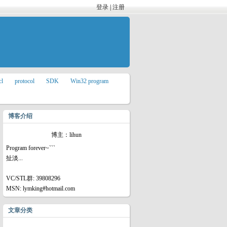
登录
|
注册
cl
protocol
SDK
Win32 program
博客介绍
博主：lihun
Program forever~```
扯淡...
VC/STL群: 39808296
MSN: lymking#hotmail.com
文章分类