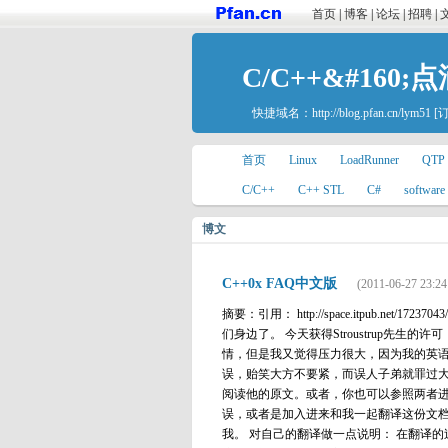
首页
|
博客
|
论坛
|
招聘
|
C/C++&#160;点
快捷域名：
http://blog.pfan.cn/lym51
[
首页
Linux
LoadRunner
QTP
C/C++
C++ STL
C#
software 
博文
C++0x FAQ中文版
(2011-06-27 23:24
摘要：引用： http://space.itpub.net/1
们身边了。 今天获得Stroustrup先生
情，但是我又觉得压力很大，因为我的英语
误，贻笑大方不要紧，而误人子弟就罪过
阅读他的原文。或者，你也可以参照两者进
误，或者是加入进来和我一起翻译这份文档，共同为
我。 对自己的翻译做一点说明： 在翻译