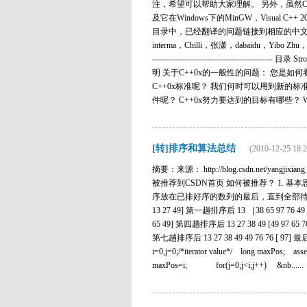
注，希望可以帮助大家理解。 另外，虽然C+
及它在Windows下的MinGW，Visua
目录中，已经翻译的问题链接到相应的中文
interma，Chilli，张潇，dabaidu，Yibo Zhu，l
-----------------------------------
明 关于C++0x的一般性的问题： 您是如何
C++0x标准呢？ 我们何时可以用到新的标
件呢？ C++0x努力要达到的目标有哪些？ What.
[转]排序和算法总结
(2010-12-25 18:2
摘要：来源： http://blog.csdn.net/yangjixi
被推荐到CSDN首页 如何被推荐？ 1.
序放在已排好序的数列的最后，直到全部待排序的数
13 27 49] 第一趟排序后 13 ［38 65 97 76 49
65 49] 第四趟排序后 13 27 38 49 [49 97 65 7
第七趟排序后 13 27 38 49 49 76 76 [ 97] 最后排序结果
i=0,j=0;/*iterator value*/ long maxPos; a
maxPos=i; for(j=0;j<i;j++) &nb......