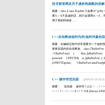
技术群里网友关于虚析构函数的讲解
摘要：class A class B:public A 如果A* 
果A::~A不是虚的话，则只会调用A::~
用子类的时候多......
C++自动释放临时内存[临时对象的应
摘要：在编程过程中经常需要为一个临时指
类将实现内存自动释放。 class CBufferFree { pu
~CBufferFree() { if(m_lpBufferFr
protected: LPBYTE& m_lpBufferFree; }; 
(LPBYTE)pchar; CBufferFree autoFree(lpByte); /////
C++ 操作符优先级
(2010-07-16 14:21
摘要： 优先级 操作符 1 () [] -> . :: ! ~ ++ -- 2 - (
<< >> 7 < <= > >= 8 == != 9 & (bitwise AND) 10 