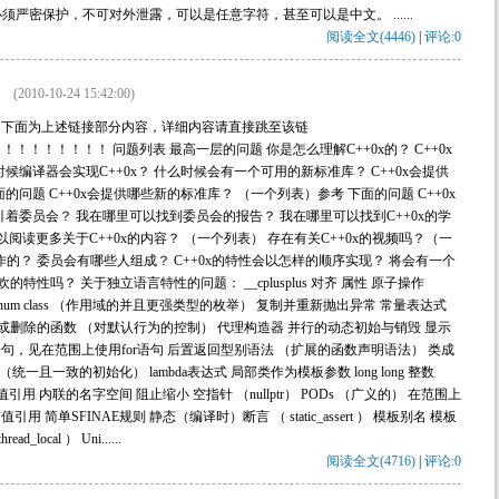
严密保护，不可对外泄露，可以是任意字符，甚至可以是中文。 ......
阅读全文(4446)
|
评论:0
(2010-10-24 15:42:00)
C++ 标准 下面为上述链接部分内容，详细内容请直接跳至该链
！！！！！！ 问题列表 最高一层的问题 你是怎么理解C++0x的？ C++0x
编译器会实现C++0x？ 什么时候会有一个可用的新标准库？ C++0x会提供
问题 C++0x会提供哪些新的标准库？ （一个列表）参考 下面的问题 C++0x
着委员会？ 我在哪里可以找到委员会的报告？ 我在哪里可以找到C++0x的学
阅读更多关于C++0x的内容？ （一个列表） 存在有关C++0x的视频吗？（一
运作的？ 委员会有哪些人组成？ C++0x的特性会以怎样的顺序实现？ 将会有一个
不喜欢的特性吗？ 关于独立语言特性的问题： __cplusplus 对齐 属性 原子操作
 enum class （作用域的并且更强类型的枚举） 复制并重新抛出异常 常量表达式
ype 默认的或删除的函数 （对默认行为的控制） 代理构造器 并行的动态初始与销毁 显示
r语句，见在范围上使用for语句 后置返回型别语法 （扩展的函数声明语法） 类成
一且一致的初始化） lambda表达式 局部类作为模板参数 long long 整数
用 内联的名字空间 阻止缩小 空指针 （nullptr） PODs （广义的） 在范围上
用 简单SFINAE规则 静态（编译时）断言 （ static_assert ） 模板别名 模板
ocal ） Uni......
阅读全文(4716)
|
评论:0