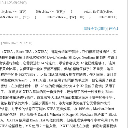
10-11-23 09:23:00)
f(cHex >= _T('0') && cHex <= _T('9')) { return (BYTE)(cHex-
 && cHex <= _T('F')) { return cHex - _T('A') + 10; } return 0xFF;
阅读全文(5884)
|
评论:1
(2010-10-25 21:22:00)
TEA，Block TEA，XXTEA） 都是分组加密算法，它们很容易被描述，实
剑桥计算机实验室的 David Wheeler 和 Roger Needham 在 1994 年设计
的信息块进行加密，它需要进行 64 轮迭代，尽管作者认为 32 轮已经足够了。该算
于黄金比率，以保证每一轮加密都不相同。但δ的精确值似乎并不重要，这里
（也就是程序中的 0×9E3779B9）。之后 TEA 算法被发现存在缺陷，作为回应，设计者
时也被称为“tean”）。XTEA 跟 TEA 使用了相同的简单运算，但它采用了截然
（在加密过程中，原 128 位的密钥被拆分为 4 个 32 位的子密钥）采用了
 在跟描述 XTEA 算法的同一份报告中，还介绍了另外一种被称为 Block
任意倍数的变量块进行操作。该算法将 XTEA 轮循函数依次应用于块中的每个字，
轮依赖于块的大小，但至少需要 6 轮。该方法的优势在于它无需操作模式
。对于长的信息它可能比 XTEA 更有效率。 在 1998 年，Markku-Juhani
法的代码，但之后很快 David J. Wheeler 和 Roger M. Needham 就给出了 Block
A。XXTEA 使用跟 Block TEA 相似的结构，但在处理块中每个字时利用了相邻
TEA 轮循函数，MX 使用 2 个输入量。 XXTEA算法在加密、解密时需要提供