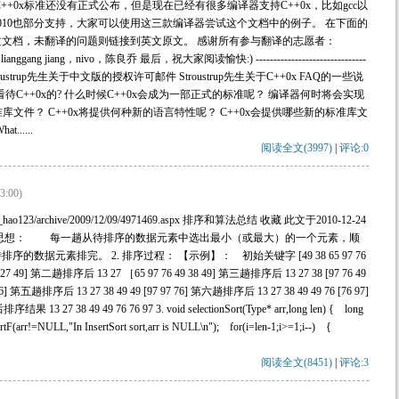
+0x标准还没有正式公布，但是现在已经有很多编译器支持C++0x，比如gcc以
l C++ 2010也部分支持，大家可以使用这三款编译器尝试这个文档中的例子。 在下面的
文档，未翻译的问题则链接到英文原文。 感谢所有参与翻译的志愿者：
ianggang jiang，nivo，陈良乔 最后，祝大家阅读愉快:) -------------------------------
--------- 目录 Stroustrup先生关于中文版的授权许可邮件 Stroustrup先生关于C++0x FAQ的一些说
看待C++0x的? 什么时候C++0x会成为一部正式的标准呢？ 编译器何时将会实现
准库文件？ C++0x将提供何种新的语言特性呢？ C++0x会提供哪些新的标准库文
.....
阅读全文(3997)
|
评论:0
3:00)
ang_hao123/archive/2009/12/09/4971469.aspx 排序和算法总结 收藏 此文于2010-12-24
 基本思想： 每一趟从待排序的数据元素中选出最小（或最大）的一个元素，顺
据元素排完。 2. 排序过程： 【示例】： 初始关键字 [49 38 65 97 76
 27 49] 第二趟排序后 13 27 ［65 97 76 49 38 49] 第三趟排序后 13 27 38 [97 76 49
6] 第五趟排序后 13 27 38 49 49 [97 97 76] 第六趟排序后 13 27 38 49 49 76 [76 97]
 13 27 38 49 49 76 76 97 3. void selectionSort(Type* arr,long len) { long
ssertF(arr!=NULL,"In InsertSort sort,arr is NULL\n"); for(i=len-1;i>=1;i--) {
阅读全文(8451)
|
评论:3