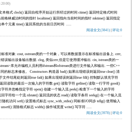
:20:00)
间文本格式 clock() 返回自程序开始运行所经过的时间 ctime() 返回特定格式时间
回指向当前格林威治时间的指针 localtime() 返回指向当前时间的指针 mktime() 返回指定
单个元素 time() 返回系统的当前日历时间 ......
阅读全文(3841)
|
评论:0
一些标准对象: cout, ostream类的一个对象，可以将数据显示在标准输出设备上. cerr,
出设备输出数据. clog, 类似cerr,但是它使用缓冲输出. cin, istream类的一
eam>库允许编程人员利用ifstream和ofstream类进行文件输入和输出. 一些C++
修改。 Constructors 构造器 bad() 如果出现错误则返回true clear() 清
处于文件结尾处则返回true fail() 如果出现错误则返回true fill() 控制默认填充字符
count() 返回读取的最后一次输入的字符数 get() 读取字符 getline() 读取一行字符 good()
 读取字符并忽略指定字符 open() 创建一个输入流 peek() 检查下一个输入的字符
ack() 返回字符给一个流 rdstate() 返回流的状态 read() 读取字条符 seekg() 在一个输入流
 setf() 设置格式标志 sync_with_stdio() 同标准I/O同步 tellg() 使用输入
f() 清除格式标志 width() 操作域宽度 write() 写字符 ......
阅读全文(3978)
|
评论:0