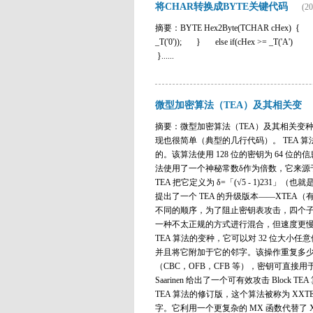
将CHAR转换成BYTE关键代码
(20
摘要：BYTE Hex2Byte(TCHAR cHex) { i
_T('0')); } else if(cHex >= _T('A')
}......
微型加密算法（TEA）及其相关变
摘要：微型加密算法（TEA）及其相关变种（X
现也很简单（典型的几行代码）。 TEA 算法最初是由
的。该算法使用 128 位的密钥为 64 位
法使用了一个神秘常数δ作为倍数，它来源
TEA 把它定义为 δ=「(√5 - 1)231」
提出了一个 TEA 的升级版本——XTEA（有
不同的顺序，为了阻止密钥表攻击，四个子密钥
一种不太正规的方式进行混合，但速度更慢了。
TEA 算法的变种，它可以对 32 位大小
并且将它附加于它的邻字。该操作重复多少
（CBC，OFB，CFB 等），密钥可直接用于信息
Saarinen 给出了一个可有效攻击 Block TEA 算
TEA 算法的修订版，这个算法被称为 XXTE
字。它利用一个更复杂的 MX 函数代替了 X