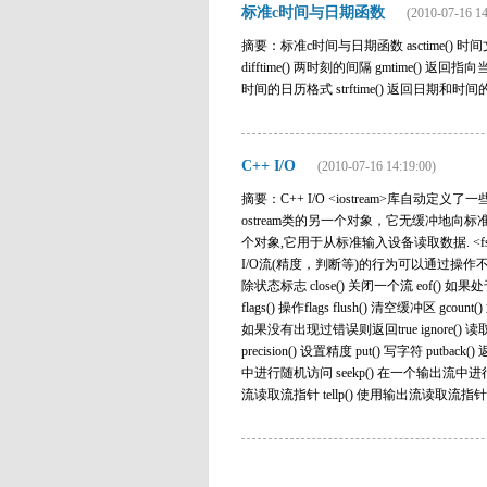
标准c时间与日期函数
(2010-07-16 14
摘要：标准c时间与日期函数 asctime() 时
difftime() 两时刻的间隔 gmtime() 返
时间的日历格式 strftime() 返回日期和时间的
C++ I/O
(2010-07-16 14:19:00)
摘要：C++ I/O <iostream>库自动定义了
ostream类的另一个对象，它无缓冲地向标准错误输
个对象,它用于从标准输入设备读取数据. <fstr
I/O流(精度，判断等)的行为可以通过操作不同的标志来
除状态标志 close() 关闭一个流 eof() 如果
flags() 操作flags flush() 清空缓冲区 g
如果没有出现过错误则返回true ignore()
precision() 设置精度 put() 写字符 putb
中进行随机访问 seekp() 在一个输出流中进行随机访问
流读取流指针 tellp() 使用输出流读取流指针 unset