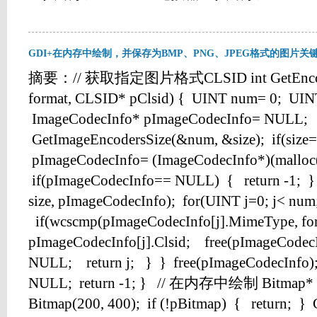
GDI+在内存中绘制，并保存为BMP、PNG、JPEG格式的图片关
摘要：// 获取指定图片格式CLSID int GetEncode
format, CLSID* pClsid) { UINT num= 0; UINT
ImageCodecInfo* pImageCodecInfo= NULL;
GetImageEncodersSize(&num, &size); if(size=
pImageCodecInfo= (ImageCodecInfo*)(malloc(
if(pImageCodecInfo== NULL) { return -1; }
size, pImageCodecInfo); for(UINT j=0; j< num
if(wcscmp(pImageCodecInfo[j].MimeType, f
pImageCodecInfo[j].Clsid; free(pImageCode
NULL; return j; } } free(pImageCodecInfo)
NULL; return -1; } // 在内存中绘制 Bitmap* 
Bitmap(200, 400); if (!pBitmap) { return; } Gr