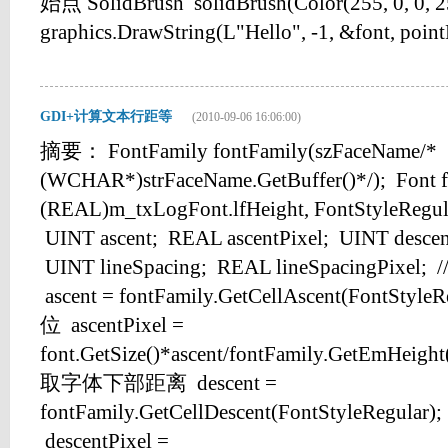
始点 SolidBrush solidBrush(Color(255, 0, 0, 2
graphics.DrawString(L"Hello", -1, &font, pointF,
GDI+计算文本行距等
(2010-09-06 16:06:00)
摘要： FontFamily fontFamily(szFaceName/*
(WCHAR*)strFaceName.GetBuffer()*/); Font f
(REAL)m_txLogFont.lfHeight, FontStyleRegul
UINT ascent; REAL ascentPixel; UINT descen
UINT lineSpacing; REAL lineSpacingPi
ascent = fontFamily.GetCellAscent(FontSt
位 ascentPixel =
font.GetSize()*ascent/fontFamily.GetEmHeight
取字体下部距离 descent =
fontFamily.GetCellDescent(FontStyleReg
descentPixel =