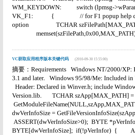
WM_KEYDOWN: switch (lpmsg->wP
VK_F1: { // for F1 popup help docum
option TCHAR szFilePath[MAX_PAT
memset(szFilePath,0x00,MAX_PATH
VC获取应用程序版本关键代码
(2010-09-30 15:55:00)
摘要：Requirements Windows NT/2000/XP: In
3.1 and later. Windows 95/98/Me: Included in 
Header: Declared in Winver.h; include Window
Version.lib. TCHAR szApp[MAX_PATH] = 
GetModuleFileName(NULL,szApp,MAX_PA
dwVerInfoSize = GetFileVersionInfoSize(szAp
ASSERT(dwVerInfoSize>0); BYTE *pVerInfo
BYTE[dwVerInfoSize]; if(!pVerInfor) {