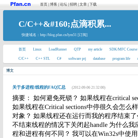
首页
|
博客
|
论坛
|
招聘
|
文章
|
下载
C/C++&#160;点滴积累...
快捷域名：
http://blog.pfan.cn/lym51
[订阅]
首页
Linux
LoadRunner
QTP
my article
SDK/MFC Course
C/C++
C++ STL
C#
software prj
database
program life
博文
关于多进程/线程的FAQ汇总
(2012-09-06 21:32:00)
摘要： 如何避免死锁？ 如果线程在critical s
如果线程在Critical sections中停很久
对象？ 如果线程还在运行而我的程序结束了
不结束线程的情况下关闭起handle 为什么我应该调用
程和进程有何不同？ 我可以在Win32s中使