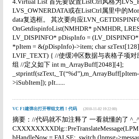
4.Virtual List 首先要设置ListCtrl风格为LVS_
LVS_OWNERDATA或在ListCtrl属里中的Mor
data复选框。 其次要向应LVN_GETDISPINF
OnGetdispinfoList(NMHDR* pNMHDR, LRESU
LV_DISPINFO* pDispInfo = (LV_DISPINF
*pItem = &(pDispInfo)->item; char szText[128]
LVIF_TEXT) { //使缓冲区数据与表格子项对应 
组 //定义如下 int m_ArrayBuff[2048][4];
_stprintf(szText,_T(“%d”),m_ArrayBuff[pItem-
>iSubItem]); pIt......
VC F1建弹出打开帮组文档！代码
(2010-11-02 19:22:00)
摘要：//代码就不加注释了 一看就懂的了 ^_^
CXXXXXXXXDlg::PreTranslateMessage(
bHandleNow = FALSE; switch (lpmsg->messag