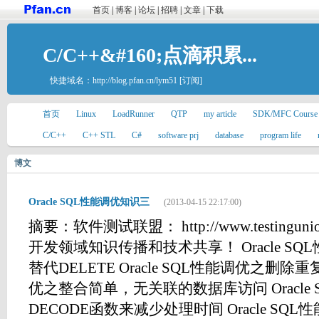
首页
|
博客
|
论坛
|
招聘
|
文章
|
下载
C/C++&#160;点滴积累...
快捷域名：
http://blog.pfan.cn/lym51
[订阅]
首页
Linux
LoadRunner
QTP
my article
SDK/MFC Course
C/C++
C++ STL
C#
software prj
database
program life
博文
Oracle SQL性能调优知识三
(2013-04-15 22:17:00)
摘要：软件测试联盟： http://www.testingu
开发领域知识传播和技术共享！ Oracle SQL
替代DELETE Oracle SQL性能调优之删除重复
优之整合简单，无关联的数据库访问 Oracle
DECODE函数来减少处理时间 Oracle S