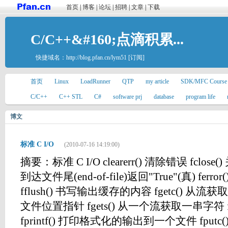
首页
|
博客
|
论坛
|
招聘
|
文章
|
下载
C/C++&#160;点滴积累...
快捷域名：
http://blog.pfan.cn/lym51
[订阅]
首页
Linux
LoadRunner
QTP
my article
SDK/MFC Course
C/C++
C++ STL
C#
software prj
database
program life
博文
标准 C I/O
(2010-07-16 14:19:00)
摘要：标准 C I/O clearerr() 清除错误 fclose
到达文件尾(end-of-file)返回"True"(真) fe
fflush() 书写输出缓存的内容 fgetc() 从流获取
文件位置指针 fgets() 从一个流获取一串字符 f
fprintf() 打印格式化的输出到一个文件 fpu