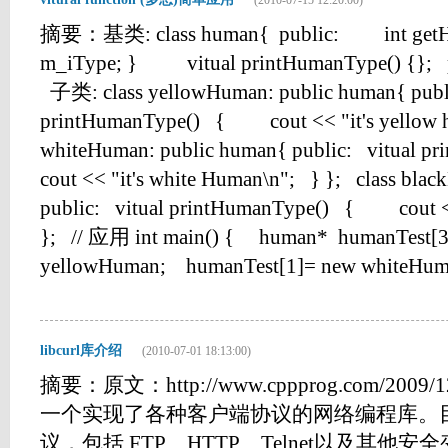
(2010-07-15 12:20:00)
摘要：基类: class human{ public: int getHu
m_iType; } vitual printHumanType() {}; p
子类: class yellowHuman: public human{ publi
printHumanType() { cout << "it's yellow h
whiteHuman: public human{ public: vitua
cout << "it's white Human\n"; } }; class bla
public: vitual printHumanType() { cout <<
}; // 应用 int main() { human* humanTest[3
yellowHuman; humanTest[1]= new whiteHuman;
libcurl库介绍
(2010-07-01 18:13:00)
摘要：原文：http://www.cppprog.com/2009/120
一个实现了各种客户端协议的网络编程库。目
议，包括 FTP、HTTP、Telnet以及其他安全