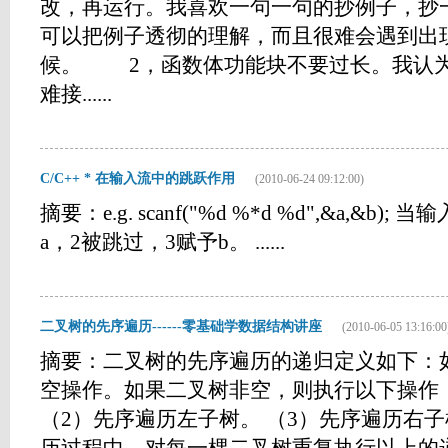
改，再运行。我喜欢一句一句的抄例子，抄
可以把例子透彻的理解，而且很难会遇到出
候。 2，函数体功能块不要过长。我认
难接......
C/C++ * 在输入流中的跳跃作用
(2010-06-24 09:12:00)
摘要：e.g. scanf("%d %*d %d",&a,&b
a，2被跳过，3赋予b。 ......
二叉树的先序遍历------零基础学数据结构讲座
(2010-06-05 13:16:00
摘要：二叉树的先序遍历的递归定义如下：
空操作。如果二叉树非空，则执行以下操作：
（2）先序遍历左子树。 （3）先序遍历右