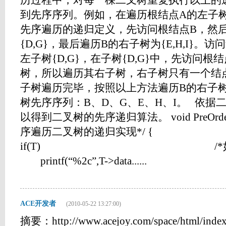
历过程中，对每一棵二叉树重复执行以上的
到先序序列。例如，在遍历根结点A的左子树 {B,
先序遍历的递归定义，先访问根结点B，然
{D,G}，最后遍历B的右子树为{E,H,I}。
左子树{D,G}，在子树{D,G}中，先访问根
树，所以遍历其右子树，右子树只有一个结点
子树遍历完毕，按照以上方法遍历B的右子
树先序序列：B、D、G、E、H、I。 依据
以得到二叉树的先序递归算法。 void PreOrderTrav
序遍历二叉树的递归实现*/ {
if(T) /*如果二叉树
printf(“%2c”,T->data......
ACE开发者
(2010-05-22 13:27:00)
摘要：http://www.acejoy.com/space/html/index.h