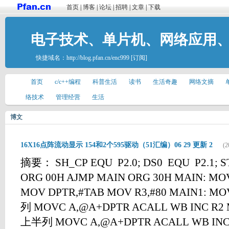
首页
|
博客
|
论坛
|
招聘
|
文章
|
下载
电子技术、单片机、网络应用
快捷域名：
http://blog.pfan.cn/enc999
[订阅]
首页
c/c++编程
科普生活
读书
生活奇趣
网络文摘
络技术
管理经营
生活
博文
16X16点阵流动显示 154和2个595驱动（51汇编）06 29 更新 2
(2
摘要： SH_CP EQU P2.0; DS0 EQU P2.1; S
ORG 00H AJMP MAIN ORG 30H MAIN: MOV
MOV DPTR,#TAB MOV R3,#80 MAIN1: M
列 MOVC A,@A+DPTR ACALL WB INC R2
上半列 MOVC A,@A+DPTR ACALL WB INC 