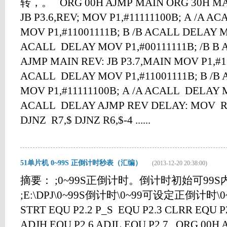
转，。 ORG 00H AJMP MAIN ORG 30H MAIN
JB P3.6,REV; MOV P1,#11111100B; A /A A
MOV P1,#11001111B; B /B ACALL DELAY M
ACALL DELAY MOV P1,#00111111B; /B B
AJMP MAIN REV: JB P3.7,MAIN MOV P1,#11
ACALL DELAY MOV P1,#11001111B; B /B
MOV P1,#11111100B; A /A ACALL DELAY M
ACALL DELAY AJMP REV DELAY: MOV R6
DJNZ R7,$ DJNZ R6,$-4 ......
51单片机 0~99S 正倒计时秒表（汇编）
(2013-12-20 20:38:00)
摘要： ;0~99S正倒计时。倒计时初始可99S
;E:\DPJ\0~99S倒计时\0~99可设定正倒计时
STRT EQU P2.2 P_S EQU P2.3 CLRR EQU 
ADJH EQU P2.6 ADJL EQU P2.7 ORG 00H