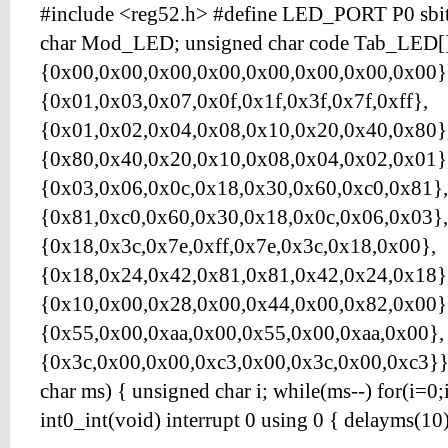
#include <reg52.h> #define LED_PORT P0 sb
char Mod_LED; unsigned char code Tab_LED[
{0x00,0x00,0x00,0x00,0x00,0x00,0x00,0x00}
{0x01,0x03,0x07,0x0f,0x1f,0x3f,0x7f,0xff},
{0x01,0x02,0x04,0x08,0x10,0x20,0x40,0x80}
{0x80,0x40,0x20,0x10,0x08,0x04,0x02,0x01}
{0x03,0x06,0x0c,0x18,0x30,0x60,0xc0,0x81},
{0x81,0xc0,0x60,0x30,0x18,0x0c,0x06,0x03},
{0x18,0x3c,0x7e,0xff,0x7e,0x3c,0x18,0x00},
{0x18,0x24,0x42,0x81,0x81,0x42,0x24,0x18}
{0x10,0x00,0x28,0x00,0x44,0x00,0x82,0x00}
{0x55,0x00,0xaa,0x00,0x55,0x00,0xaa,0x00},
{0x3c,0x00,0x00,0xc3,0x00,0x3c,0x00,0xc3}}
char ms) { unsigned char i; while(ms--) for(i=0
int0_int(void) interrupt 0 using 0 { delayms(10)..