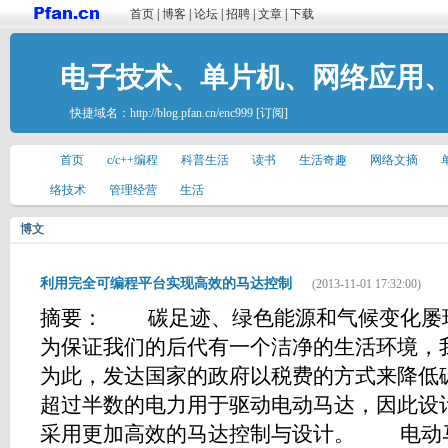
首页
|
博客
|
论坛
|
招聘
|
文章
|
下载
电子技术、单片机、网络应用
快捷域名：
http://blog.pfan.cn/enc999
[订阅]
首页
c/c++编程
科普生活
读书
生活奇趣
网络文摘
络技术
管理经营
生活
博文
利用完全可编程平台实现高效的马达控制
(2013-11-01 17:32:00)
摘要： 碳足迹、绿色能源和气候变化屡
为保证我们的后代有一个洁净的生活环境，
为此，发达国家的政府以税费的方式来降低
超过半数的电力用于驱动电动马达，因此设
采用更加高效的马达控制与设计。 电动