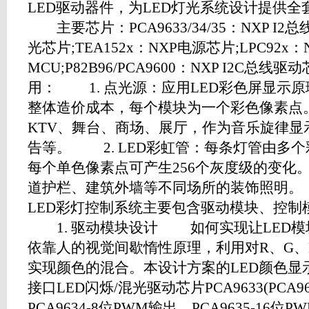
LED驱动器件，为LED灯光系统设计提
主要芯片：PCA9633/34/35：NXP I2总线
光芯片;TEA152x：NXP电源芯片;LPC92x：N
MCU;P82B96/PCA9600：NXP I
用： 1. 点光源：应用LED彩色屏显示
整体造价成本，每个模块为一个彩色像素点
KTV、舞台、商场、展厅，作为音乐旋律显
告等。 2. LED彩虹管：每条灯管由多个彩
每个单色像素点可产生256个灰度级的变化
道护栏、建筑外墙等不同场所的装饰照
LED彩灯控制系统主要包含驱动模块、控制
1. 驱动模块设计 如何实现让LED模
依靠人的视觉间歇惰性原理，利用对R、G、
实现颜色的混合。本设计方案的LED颜色显示
接口LED闪烁/混光驱动芯片PCA9633(PCA9
PCA9634-8位PWM输出，PCA9635-16位