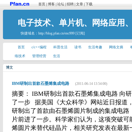
首页
|
博客
|
论坛
|
招聘
|
文章
|
下载
电子技术、单片机、网络应用
快捷域名：
http://blog.pfan.cn/enc999
[订阅]
首页
c/c++编程
科普生活
读书
生活奇趣
网络文摘
络技术
管理经营
生活
博文
IBM研制出首款石墨烯集成电路
(2011-06-14 13:54:00)
摘要： IBM研制出首款石墨烯集成电路 向
了一步 据美国《大众科学》网站近日报道，
研制出了首款由石墨烯圆片制成的集成电路
片前进了一步。科学家们认为，这项突破可
烯圆片来替代硅晶片，相关研究发表在最新