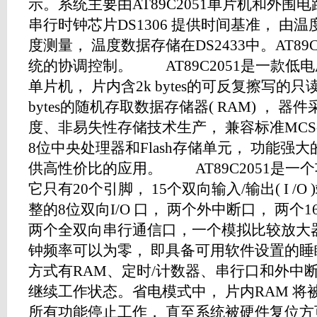
示。系统主要由AT89C2051单片机和外
串行时钟芯片DS1306 提供时间基准， 由温度
度测量， 温度数据存储在DS2433中。AT89
统的协调控制。 AT89C2051是一款低电压
单片机， 片内含2k bytes的可反复擦写的只读F
bytes的随机存取数据存储器( RAM) ， 器
度、非易失性存储技术生产， 兼容标准MCS-
8位中央处理器和Flash存储单元， 功能强大的
供高性价比的应用。 AT89C2051是一
它只有20个引脚， 15个双向输入/输出( I /O
整的8位双向I/O 口， 两个外中断口， 两
两个全双向串行通信口，一个模拟比较放大器。同
钟频率可以为零， 即具备可用软件设置的
方式有RAM、定时/计数器、串行口和外中
继续工作状态。省电模式中， 片内RAM 将
所有功能停止工作， 直至系统被硬件复位