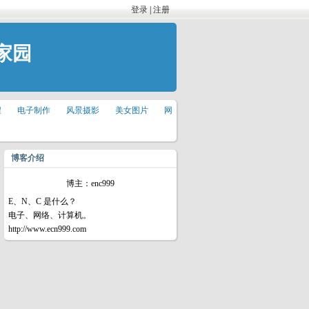
登录
|
注册
家园
程
电子制作
风景摄影
美女图片
网
博客介绍
博主：enc999
E、N、C 是什么？
电子、网络、计算机。
http://www.ecn999.com