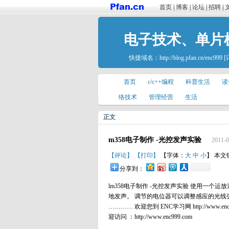
首页
|
博客
|
论坛
|
招聘
|
电子技术、单片
快捷域名：
http://blog.pfan.cn/enc999
[
首页
c/c++编程
科普生活
读
络技术
管理经营
生活
正文
m358电子制作 -光控发声实验
2011-0
【评论】
【打印】
【字体：
大
中
小
】 本文
分享到：
lm358电子制作 -光控发声实验 使用一
地发声。 调节的电位器可以调整感应的光线
………… 欢迎您到 ENC学习网 http://www.enc9
迎访问 ：http://www.enc999.com