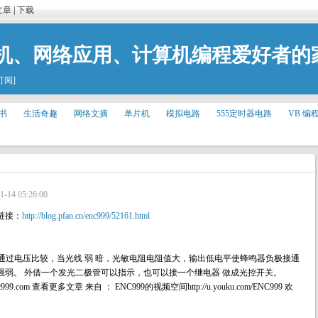
文章
|
下载
机、网络应用、计算机编程爱好者的
订阅]
书
生活奇趣
网络文摘
单片机
模拟电路
555定时器电路
VB 编
1-14 05:26:00
链接：
http://blog.pfan.cn/enc999/52161.html
个运放通过电压比较，当光线 弱 暗，光敏电阻电阻值大，输出低电平使蜂鸣器负极接通
强弱。 外借一个发光二极管可以指示，也可以接一个继电器 做成光控开关。
99.com 查看更多文章 来自 ： ENC999的视频空间http://u.youku.com/ENC999 欢