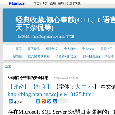
首页
|
博客
|
论坛
|
招聘
|
文章
|
下载
经典收藏,倾心奉献(C++、C语
天下杂侃等)
快捷域名：
http://blog.pfan.cn/wojiele
[订阅]
首页
天下杂侃
精美散文
个人原创
个人收集
黑客学习
整电脑
四六级考试专栏
情感特别行政区
那一段荒唐的大学生活
正文
SA弱口令带来的安全隐患
2006-04-24 19:22:00
【评论】
【打印】
【字体：
大
中
小
】 本文
http://blog.pfan.cn/wojiele/13125.html
0
分享到：
存在Microsoft SQL Server SA弱口令