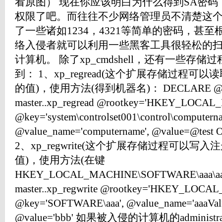
看原图） 现在你应该明白为什么得到SA密
权限了吧。而往往不少网络管理员不清楚这个
了一些诸如1234，4321等简单的密码，甚
络入侵者就可以利用一些黑客工具很轻松的扫
计算机。 除了xp_cmdshell，还有一些存
到： 1、xp_regread(这个扩展存储过程
的值)，使用方法(得到机器名)： DECLARE @test v
master..xp_regread @rootkey='HKEY_LOCAL
@key='system\controlset001\control\computern
@value_name='computername', @value=@test
2、xp_regwrite(这个扩展存储过程可以
值)，使用方法(在键
HKEY_LOCAL_MACHINE\SOFTWARE\aaa\a
master..xp_regwrite @rootkey='HKEY_LOCA
@key='SOFTWARE\aaa', @value_name='aaaValu
@value='bbb' 如果被入侵的计算机的admini