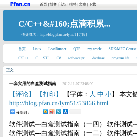
首页
|
博客
|
论坛
|
招聘
|
文章
|
下载
C/C++&#160;点滴积累...
快捷域名：
http://blog.pfan.cn/lym51
[订阅]
首页
Linux
LoadRunner
QTP
my article
SDK/MFC Course
C/C++
C++ STL
C#
software prj
database
program life
正文
一套实用的白盒测试指南
2012-11-07 23:08:00
【评论】
【打印】
【字体：
大
中
小
】 本文
http://blog.pfan.cn/lym51/53866.html
分享到：
软件测试---白盒测试指南（一四） 软件测试-
软件测试---白盒测试指南（一二） 软件测试-