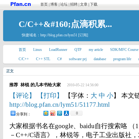
首页
|
博客
|
论坛
|
招聘
|
文章
|
下载
C/C++&#160;点滴积累...
快捷域名：
http://blog.pfan.cn/lym51
[订阅]
首页
Linux
LoadRunner
QTP
my article
SDK/MFC Course
C/C++
C++ STL
C#
software prj
database
program life
正文
推荐 林锐 的几本书给大家
2010-05-22 14:56:00
【评论】
【打印】
【字体：
大
中
小
】 本文
http://blog.pfan.cn/lym51/51177.html
0
分享到：
大家根据书名在google、baidu自行搜索咯
－C++/C语言》，林锐等，电子工业出版社，20