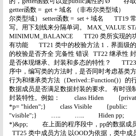
的，getter函数可以是public属性的 Ø
getter函数 = get + 域名 （非布尔
尔类型域） setter函数 = set + 域名 TT
写。用下划线来分隔单词。 MAX_VALUE STA
MINIMUM_BALANCE TT20 类所实
有功能 TT21 类中的校验方法 1．界面级
的校验是否齐全 完备性 错误 TT22 继承性 
是否体现继承、封装和多态的特性？ TT23
序中，编写类的方法时，是否同时考虑基类方法（Bas
行为和继承类方法（Derived::Function()
数据成员是否满足数据封装的要求。 有时强
封装特性。例如： class Hiden {private
*p= "hiden";} class Visible {public:
"visible";} ….. ….. Hiden pp; Visi
*)&pp; 在上面的程序段中，pp的数据
TT25 类中成员方法 以OOD为依据，类中