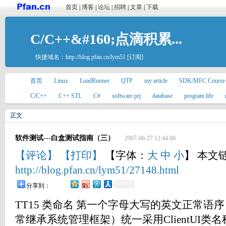
首页
|
博客
|
论坛
|
招聘
|
文章
|
下载
C/C++&#160;点滴积累...
快捷域名：
http://blog.pfan.cn/lym51
[订阅]
首页
Linux
LoadRunner
QTP
my article
SDK/MFC Course
C/C++
C++ STL
C#
software prj
database
program life
正文
软件测试---白盒测试指南（三）
2007-06-27 12:44:00
【评论】
【打印】
【字体：
大
中
小
】 本文
http://blog.pfan.cn/lym51/27148.html
分享到：
TT15 类命名 第一个字母大写的英文正常语
常继承系统管理框架）统一采用ClientUI类