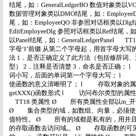
结尾，如：GeneralLedgerBO 数值对象类以V
数据管理对象类以DMO结尾，如：Employee
尾，如：EmployeeQO 非参照对话框类以Dl
EditEmployeeDlg 参照对话框类以Ref结尾，如：
以Panel结尾，如：GeneralLedgerPanel
字母‘I’前缀 从第二个字母起，用首字母大写
法 1．是否正确定义了此方法（包括修辞词
型） 2．注释是否清楚 3．命名是否正确：
词小写，后面的单词第一个字母大写； l
使函数的意义清晰明了； l 存取对象的属性使
getXXX()函数形式 l 访问布尔类型的属
TT18 类属性 Ø 所有类属性全部以m_
Ø 集合类型的域，如数组、向量，必须使
值特性。 Ø 所有的域都是私有的，用并且仅用g
的存取函数去访问域,。 Ø 存取函数的可见性尽