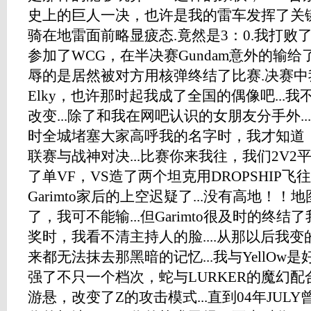
史上的巨人一决，也许是我的雷车发挥了关
骑在地雷面前略显疲态.竟然是3：0.我打败
参加了WCG，在半决赛Gundam意外的输给
辱的是居然被对方用核弹终结了比赛.决赛
Elky，也许那时起我成了全国的偶像吧...
改变...除了和我在网吧认识的女朋友分手外.
时全城堵塞大家高呼我的名字时，我才知道，我
联赛与战神对决...比赛你来我往，我们2V
了单VF，VS造了两个坦克用DROPSHIP飞往G
Garimto家后的上空迟疑了...没有高地！
了，我可不能输...但Garimto很及时的终结
奖时，我看不清主持人的脸....从那以后我变的很畏
来都无法抹去那黑暗的记忆...我与YellOw是好朋
强了不只一个档次，蛇与LURKER的魔幻
游悬，改变了Z的攻击模式...直到04年JULY