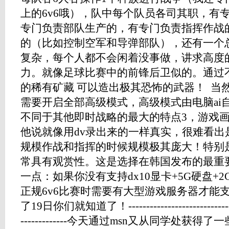
上的6v6哦），队中每个队员各司其职，有
专门负责部队生产的，有专门负责指挥作战
的（比如控制空军和导弹部队），还有一个
复杂，每个人都不会闲着没事做，讲求高度
力。就像足球比赛中的前锋后卫似的。通过
的稀有矿藏 可以造出极其恐怖的武器！ 当
需要开启全部高级模式，高级模式由电脑ai
不同于其他即时战略的最大的特点3，游戏
他说就像用dv录出来的一样真实，很难看出
规模作战和指挥的时候规模极其庞大！特别
常具有观赏性。这是选择在韩国发布的最重
一点：如果你没有支持dx10显卡+5G硬盘+
正规6v6比赛时需要有大型游戏服务器才能
了19日你们就知道了！------------------------------更新
-------------今天通过msn又从同学处获得