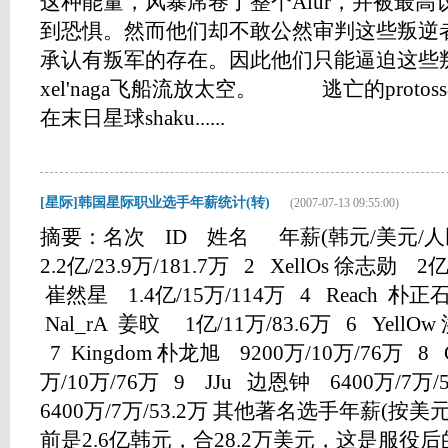
这种能量，风暴席卷了整个Aiur，并被最
到恐惧。然而他们却不敢公然审判这些叛逆
承认有叛军的存在。因此他们只能逼迫这些
xel'naga飞船流放太空。 逃亡的prot
在末日星球shaku......
[星际]韩国星际职业选手年薪统计(转)
(2007-07-13 09:55:00)
摘要：名次 ID 姓名 年薪(韩元/美元/人民
2.2亿/23.9万/181.7万 2 XellOs 徐志勋 2亿
崔然星 1.4亿/15万/114万 4 Reach 朴正石 
Nal_rA 姜旼 1亿/11万/83.6万 6 YellOw
7 Kingdom 朴龙旭 9200万/10万/76万 8 
万/10万/76万 9 JJu 边恩钟 6400万/7万/
6400万/7万/53.2万 其他著名选手年薪(按美元
前是2.6亿韩元，合28.2万美元，这是服役后的年薪