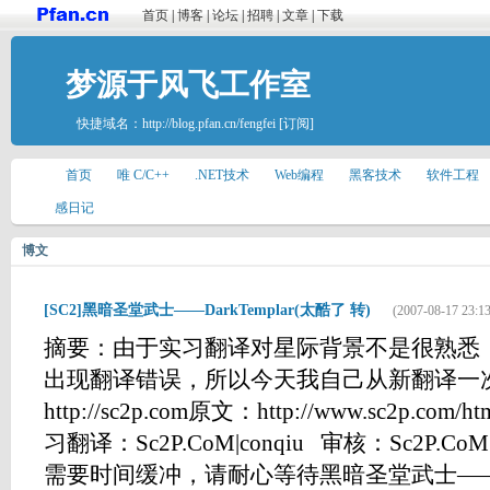
首页
|
博客
|
论坛
|
招聘
|
文章
|
下载
梦源于风飞工作室
快捷域名：
http://blog.pfan.cn/fengfei
[订阅]
首页
唯 C/C++
.NET技术
Web编程
黑客技术
软件工程
感日记
博文
[SC2]黑暗圣堂武士——DarkTemplar(太酷了 转)
(2007-08-17 23:13
摘要：由于实习翻译对星际背景不是很熟悉，得
出现翻译错误，所以今天我自己从新翻译一
http://sc2p.com原文：http://www.sc2p.com/h
习翻译：Sc2P.CoM|conqiu 审核：Sc2P.Co
需要时间缓冲，请耐心等待黑暗圣堂武士——Dark