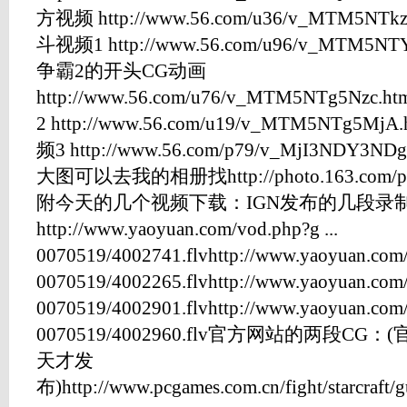
方视频 http://www.56.com/u36/v_MTM5N
斗视频1 http://www.56.com/u96/v_MTM
争霸2的开头CG动画
http://www.56.com/u76/v_MTM5NTg5
2 http://www.56.com/u19/v_MTM5NTg
频3 http://www.56.com/p79/v_MjI3NDY
大图可以去我的相册找http://photo.163.com/phot
附今天的几个视频下载：IGN发布的几段录
http://www.yaoyuan.com/vod.php?g ...
0070519/4002741.flvhttp://www.yaoyuan.com/v
0070519/4002265.flvhttp://www.yaoyuan.com/v
0070519/4002901.flvhttp://www.yaoyuan.com/v
0070519/4002960.flv官方网站的两段
天才发
布)http://www.pcgames.com.cn/fight/starcraft/