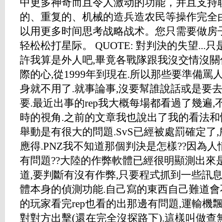
中更多神奇而且令人激动的功能，并且支持
的、重复的、机械的造兵造农民等操作完全
以用更多时间思考战略战术。您只需要做房子+
轻松松打星际。 QUOTE: 對判決的失望..
許我算是外人吧,畢竟各戰隊跟我沒交情沒關
際的心,從1999年到現在.所以那些要準備
身就不用了.就事論事,沒要幫誰說話或是要
要.最近出事的rep我大概每場都看過了幾遍
時的視角.之前的文章我也說出了我的看法和
舉動是有很大的問題.SvS已經被處罰確定了,所
應得.PNZ我不知道那個判決是怎樣??因為
有問題??大陸的作弊軟體已經很明顯測出來
道,要判斷有沒有作弊,只要程式抓到一些訊息
體本身的偵測功能.自己寫的東西自己難道會
的玩家看完rep也看的出那邊有問題,運輸機
對對方出擊(還在完全沒探路下).這樣叫做查無