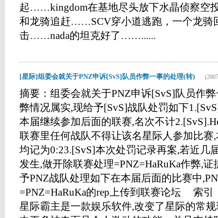
起……kingdom在基地尽头放下水晶侦察空投
和龙骑追赶……SCV穿小道逃跑，一个龙骑
击……nada的坦克好了……......
[星际]组委会就关于PNZ申诉[SvS]队员作弊一事的处理(转)
(2007
摘要：组委会就关于PNZ申诉[SvS]队员作弊一事的
弊情况属实,现给予[SvS]战队处罚如下1.[S
本届继续参加后面的联赛,名次不计2.[SvS].H
联赛里任何战队不得让该名星际人参加比赛
均记为0:23.[SvS]本次处罚记录再案,若
发生,做开除联赛处理=PNZ=HaRuKa作弊,
予PNZ战队处理如下在本届后面的比赛中,P
=PNZ=HaRuKa的rep上传到联赛论坛 
星际霸主是一款娱乐软件,改变了星际的常规