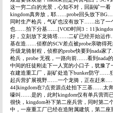
这一穷二白的光景，心知不对，回副矿一看
kingdom真奔放，耶……probe回头放下BG
同时生产枪兵，气矿也没有放下……出了一个
也……拍下分基……[VOD时间3：11]king
好，立刻放下龙骑塔……二矿已经开始运作…
基在造……侦察的SCV差点被probe亲吻得死掉
升级龙骑射程，侦察的probe快要到nada家
枪兵，probe 无视，一路向前……看到na
中间的狂徒刚走下一人宽的小口子，犹豫了一
在建造重工厂，副矿处造下bunker防守……
起兵营扩展视野……一个龙骑，正在赶来……
44]kingdom在7点资源点处拍下三基…
嚎叫……是的，此时kingdom仅有单兵营
很快，kingdom补下第二座兵营，同时第二
中，一座重工厂已经在造附属建筑，第二座