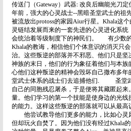
传送门（Gateway）武器: 改良后幽能光刀
年前，强大的心灵战士--黑暗圣堂武士的祖先
被流放出protoss的家园Aiur行星。Khala
灵链结发展而来的一套先进的心灵进化系统
会统治着等级制度下的神民们。 有少数的pr
Khala的教诲，相信他们个体意识的消灭只
治。这些叛逆的部落并不邪恶、他们只是坚
神族的末日，他们的行为象征着他们与本族
心他们这种叛逆的精神会毁坏自己撒布多年的K
堂武士体系的战士们去追捕他们. 圣堂武
自己的同胞残忍屠杀，于是便将其藏匿起来
量。他们学习的第一个技能是使身边的光线
的能力。这样这些叛逆的部落就可以从最高
他尝试教导他们更多的能力，比如心灵风暴（Psi
但却玩火自焚了。因为他们没有经过Khala