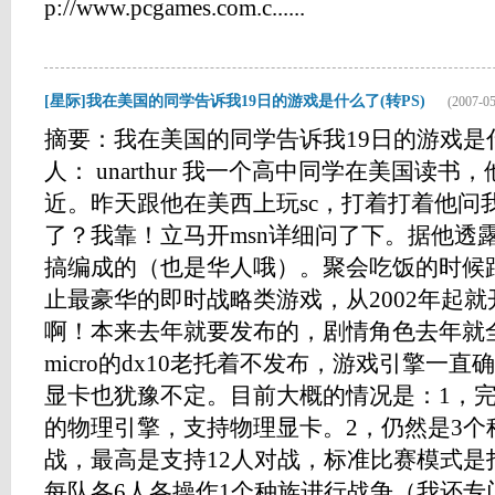
p://www.pcgames.com.c......
[星际]我在美国的同学告诉我19日的游戏是什么了(转PS)
(2007-05
摘要：我在美国的同学告诉我19日的游戏是什
人： unarthur 我一个高中同学在美国读
近。昨天跟他在美西上玩sc，打着打着他问我
了？我靠！立马开msn详细问了下。据他透
搞编成的（也是华人哦）。聚会吃饭的时候跟
止最豪华的即时战略类游戏，从2002年起就
啊！本来去年就要发布的，剧情角色去年就
micro的dx10老托着不发布，游戏引擎一
显卡也犹豫不定。目前大概的情况是：1，完
的物理引擎，支持物理显卡。2，仍然是3个
战，最高是支持12人对战，标准比赛模式是
每队各6人各操作1个种族进行战争（我还专