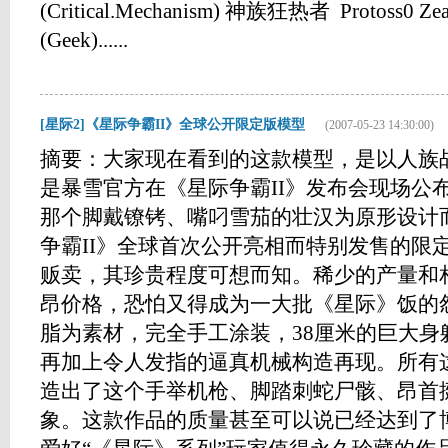
(Critical.Mechanism) 神族狂热者 Protoss0 Zeal
(Geek)......
[星际2]《星际争霸II》全球公开限定版模型
(2007-05-23 14:30:00)
摘要：大家现在看到的这款模型，是以人族战士Tyc
是暴雪官方在《星际争霸II》发布会现场公
那个脚戴镣铐、嘴叼雪茄的壮汉为原形设计
争霸II》全球首次公开亮相而特别发售的限
贩卖，其珍贵程度可想而知。稀少的产量和
昂价格，恐怕又得成为一大批《星际》饭的
脂为素材，完全手工涂装，38厘米的巨大身
再加上令人发指的逼真机械构造再现。所有
造出了这个手举机枪、脚踏刺蛇尸骸、昂首挺胸
象。这款作品的质量甚至可以说已经达到了