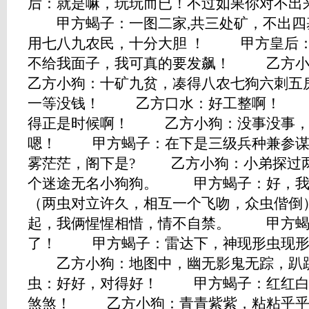
后：就是嘛，玩玩而已！不过如果你对不出
甲方蝎子：一图二家,共三处矿，不出四基地
用七八九农民，十分大胆 ！ 甲方皇后
不给我面子，我可真的要发飙！ 乙
乙方小狗：十矿九贫，凑得八农七狗六刺五
一等没钱！ 乙方口水：好工整啊！ 
得正是时候啊！ 乙方小狗：没事没事
嗯！ 甲方蝎子：在下是三级兵种兼参谋将
雾茫茫，阁下是? 乙方小狗：小弟探过两年路，
个迷途无名小狗狗。 甲方蝎子：好
（两虫对立许久，相互一个飞吻，众虫偕
起，我俩惺惺相惜，情不自禁。 甲方蝎
了！ 甲方蝎子：雷达下，神现形虫现形
乙方小狗：地图中，幽无影鬼无踪，趴
虫：好好，对得好！ 甲方蝎子：红红白
煞煞！ 乙方小狗：青青紫紫，粘粘乎