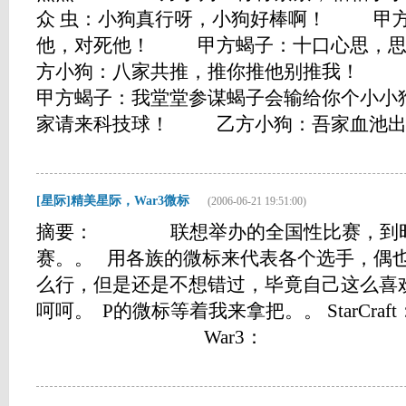
众 虫：小狗真行呀，小狗好棒啊！ 甲
他，对死他！ 甲方蝎子：十口心思，
方小狗：八家共推，推你推他别推我！ 众 
甲方蝎子：我堂堂参谋蝎子会输给你个小
家请来科技球！ 乙方小狗：吾家血池出明堂！ 
[星际]精美星际，War3微标
(2006-06-21 19:51:00)
摘要： 联想举办的全国性比赛，到时
赛。。 用各族的微标来代表各个选手，偶
么行，但是还是不想错过，毕竟自己这么喜
呵呵。 P的微标等着我来拿把。。 S
War3： &nbs