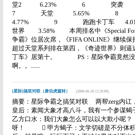
堂2 6.23% 6 突袭
7 天堂 5.65% 8 
4.77% 9 跑跑卡丁车 4.
世界 3.58% 本周排名中《Special F
争霸》位居次席，《FIFA ONLINE》继
超过天堂系列排在第四，《奇迹世界》则逼
丁车》居第十。 PS：星际争霸竟然没
啊。。......
[星际]搞笑对联（唐伯虎篇转）
(2006-06-28 12:20:00)
摘要：星际争霸之搞笑对联 两帮zerg
皇后：素闻大象才高八斗，我有一个参
乙方口水：我们大象怎么可以以大欺小呢
呀！  甲方蝎子：文学切磋是不分体