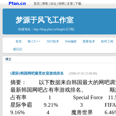
首页
|
博客
|
论坛
|
招聘
|
文章
|
下载
梦源于风飞工作室
快捷域名：
http://blog.pfan.cn/fengfei
[订阅]
首页
唯 C/C++
.NET技术
Web编程
黑客技术
软件工程
感日记
博文
[星际]韩国网吧最受欢迎游戏排名
(2006-07-03 23:08:00)
摘要： 以下数据来自韩国最大的网吧调查网站G
最新韩国网吧占有率游戏排名
占有率 1 Special Forc
星际争霸 9.21% 3 FIFA O
9.16% 4 魔兽世界 6