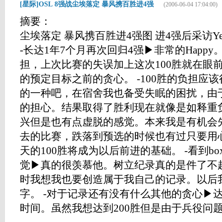
[星际]OSL 8强战尘埃落定 暴风携百胜进4强
(2006-06-04 17:04:00)
摘要： OSL
尘埃落定 暴风携百胜进4强图 进4强后采访Yel
-长达1年7个月再次回归4强▶非常的Happ
担，上次比赛的失误加上这次100胜就在眼
的预定目标之前的贪心。 -100胜的负担应
的一种吧，在宿舍我也备受失眠的困扰，由
的担心。结果取得了胜利现在就像是如释重负
兴但是也有点虚脱的感觉。本来我是有机会先
去的比赛，跌落到预选的时候也有过只要用
天的100胜将成为以后前进的基础。 -看到bo
觉▶真的很羡慕他。树立纪录真的是件了不起
时我想我也要创造属于我自己的记录。以后
字。 -对于记录还有没有什么其他的贪心▶达
时间。虽然我想达到200胜但是由于兵役问题这..