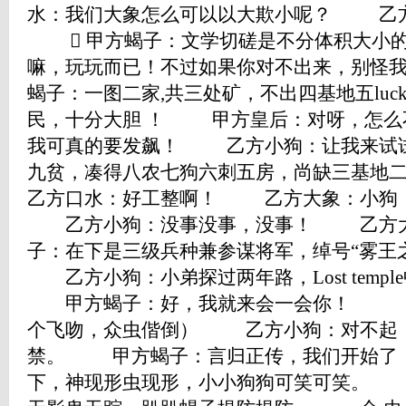
水：我们大象怎么可以以大欺小呢？ 乙
 甲方蝎子：文学切磋是不分体积大小
嘛，玩玩而已！不过如果你对不出来，别
蝎子：一图二家,共三处矿，不出四基地五luc
民，十分大胆 ！ 甲方皇后：对呀，怎么
我可真的要发飙！ 乙方小狗：让我来试
九贫，凑得八农七狗六刺五房，尚缺三基
乙方口水：好工整啊！ 乙方大象：小狗
乙方小狗：没事没事，没事！ 乙方
子：在下是三级兵种兼参谋将军，绰号“雾王
乙方小狗：小弟探过两年路，Lost temp
甲方蝎子：好，我就来会一会你！ （
个飞吻，众虫偕倒） 乙方小狗：对不起
禁。 甲方蝎子：言归正传，我们开始
下，神现形虫现形，小小狗狗可笑可笑。