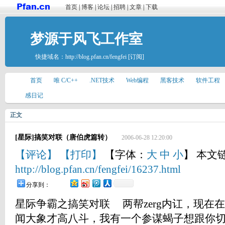
首页
|
博客
|
论坛
|
招聘
|
文章
|
下载
梦源于风飞工作室
快捷域名：
http://blog.pfan.cn/fengfei
[订阅]
首页
唯 C/C++
.NET技术
Web编程
黑客技术
软件工程
感日记
正文
[星际]搞笑对联（唐伯虎篇转）
2006-06-28 12:20:00
【评论】
【打印】
【字体：
大
中
小
】 本文
http://blog.pfan.cn/fengfei/16237.html
分享到：
星际争霸之搞笑对联 两帮zerg内讧，现
闻大象才高八斗，我有一个参谋蝎子想跟