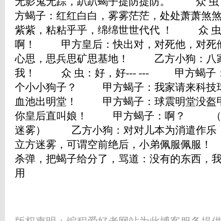
无影鬼无踪，趴趴蝎子提防提防。 众 
方蝎子：红红白白，雾雾茫茫，处处萧萧
紫紫，粘粘乎乎，绵绵世世代代 ！ 众 
啊！ 甲方皇后：快出对，对死他，对死
心思，思兵思矿思基地！ 乙方小狗：八
我！ 众 虫：好，好--- --- 甲方蝎
个小小狗子？ 甲方蝎子：我家请来科技
血池出明堂！ 甲方蝎子：球震明堂没盔
你皇后直叫娘！ 甲方蝎子：啊？ （甲
迷雾） 乙方小狗：对对儿本为消遣作乐
立方迷雾，可谓空前绝后，小弟佩服佩服
杀弹，把蝎子给分了，骂道：没有的东西，
用