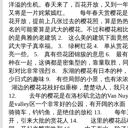
洋溢的生机。春天来了，百花开放，又到一
又将是一片姹紫嫣红。 每年春天赏樱花是
花开放，提前上几张过去的樱花照，算是热热身:
名的可能要算是武大的樱花。不过和樱花相
的是典雅的老建筑 2. 这么美的建筑下面竟
武大学子真幸福。 3. 绿树红花 4. 单从
亮一些。 5. 真有些花团锦簇的意思 6. 
种在一起，这俩都是密集型的，靠量取胜，同时
彩对比非常强烈 8. 东湖的樱花有日本的种
少日式的趣味 9. 有些局部的小景，也有浓
湖边的樱花花枝好似垂柳，楚楚动人，我只在
12. 去年的樱花是在洛杉矶北边的Van Nuys 市
是valley区一个非常好的公园，有开阔的水
骑骑车，钓钓鱼，是绝佳的放松 13. 每年三月份
开，引来大批的赏花人 14. 这里的樱花