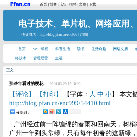
首页
|
博客
|
论坛
|
招聘
|
文章
|
下载
电子技术、单片机、网络应用
快捷域名：
http://blog.pfan.cn/enc999
[订阅]
首页
c/c++编程
科普生活
读书
生活奇趣
网络文摘
络技术
管理经营
生活
正文
那些年看过的樱花
2014-03-20 15:10:00
【评论】
【打印】
【字体：
大
中
小
】 本文
http://blog.pfan.cn/enc999/54410.html
分享到：
广州经过前一阵缠绵的春雨和回南天，树梢
广州一年到头常绿，只有每年初春的这新绿