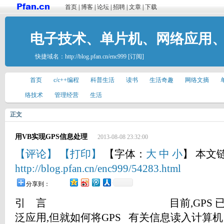
首页
|
博客
|
论坛
|
招聘
|
文章
|
下载
电子技术、单片机、网络应用
快捷域名：
http://blog.pfan.cn/enc999
[订阅]
首页
c/c++编程
科普生活
读书
生活奇趣
网络文摘
络技术
管理经营
生活
正文
用VB实现GPS信息处理
2013-08-08 23:32:00
【评论】
【打印】
【字体：
大
中
小
】 本文
http://blog.pfan.cn/enc999/54283.html
分享到：
引 言 目前,GPS 已在许多行业和领域得到广泛应用,但就如何将GPS 有关信息读入计算机以便进一步处理和应用,仍是大家普遍关心的问题。虽然目前GPS 接收仪的种类、功能各有差异,而且使用的通讯协议也比较多,但许多GPS 生产商都遵循NMEA0183 协议,并且这些GPS 都提供串行通讯接口。笔者试图从分析GPS 通讯NMEA0183 协议入手,以计算机实时读取、显示、存储、回放GPS信息为例,探讨用VB 实现GPS 信息处理的一些方法。 1 GPS 通讯的NMEA 协议 GPS 的通讯协议比较多,其中NMEA (National Ma2rine Electronics Association) , 0183 协议为GPS 接收机和其他航海电子产品的导航数据输出格式,是目前普遍使用且为大多数生产商遵循的协议之一,以下为其基本通讯参数及报文格式。 1. 1 GPS 串行通讯参数 波特率= 4800 ;无奇偶校验;数据位= 8 ;停止位= 1 1. 2 NMEA 0183 报文格式 NMEA 0183 协议报文的语句串(ASCII 字符) 格式全部信息可如下表示[1] :＄AAXXX,ddd. . . ddd , 3 hh < CR > < LF > 具体内容为: ＄ 串头,表示串开始 AA 识别符 XXX 语句名 ddd …ddd 数据字段,字母或数字 , 逗号 3 星号,串尾 hh ＄与3 之间所有字符代码的校验和 < CR > 回车控制符 < LF > 换行控制符 1. 3 报文示例说明 在具体的GPS 应用中,不需要用到NMEA 的全部信息,而是根据具体的工作,从中选取所需的信息,忽略其他信息。在文献[ 1 ]中,给出了用NMEA0813 的＄GPGGA语句的数据格式及示例,文中以GPS 推荐的最短数据＄GPRMC 语句为例,具体讨论协议串中各数据段内容。 1. 3. 1 当GPS 接收仪和卫星的通讯正常时接收到的数据中就包含如下格式的RMC 语句: ＄GPRMC,055142,A,3603.3291,N,10346.3723,E,0.0,230.4,250503,1.3,W,A *3 02 其中数据分别为: ＄GPRMC 串头,其中RMC 为定位语句 055142 表示UTC 24 小时制的标准时间,格式为“时时/分分/秒秒”。根据任务还需要将其转换为北京时间格式 A 或V 表示信号接收状态,其中A表示数据“OK,V表示一个警告 3603.3291 表示纬度值,格式为“ddmm.mmmm” N 或S 标明南北半球,N为北半球(北纬)、S为南半球(南纬) 10346.3723 表示经度值,格式为“dddmm.mmmm” E 或W 标明东西半球,E为东半球(东经)、W为西半球(西经) 0.0 表示速度, (这里速度为0) 230.4 方位角,范围为000.0 到359.9度 250503 为UTC 的日期,格式为“日日/月月/年年” 1. 3 地磁变化(磁偏角) ,从000.0 到180.0度 W 地磁变化方向,为E或W 1. 3. 2 当没有和卫星取得联系时 RMC 语句的显示格式如下:＄GPRMC, ,V, , , , , , ,270503 ,1.3,W,N *2B 2 VB编程实现 在应用VB 实现对GPS 数据接收和处理时,主要通过串行通讯方式,应用MSComm 控件完成。由于文中涉及内容较多,故只给出编程思想和核心程序段。 2. 1 MSComm 控件应用 2. 1. 1 端口设置 由于GPS串行通讯参数是固定的“波特率=4800 ;无奇偶校验;数据位=8;停止位=1”,所以在编程时直接设置串口通讯参数就行了。其主要程序段如下[2] : ’NMEA 协议设置 MSComm1.Settings= “4800,N,8,1” 2. 1. 2 数据采集 OnComm 事件被用于捕获communications 事件及错误。因此可在MSComm 控件的OnComm 事件中加入处理函数,以便在文本框区实时显示、数据采集。 Private Static Sub MSComm1 - OnComm() ’事件信息 Dim Buffer As Variant Buffer = MSComm1.Input ShowData txtTerm ,(StrConv(Buffer,vbUnicode)) ’在文本框txtTerm 内显示接收到的GPS 信息 ’ShowData 过程实现, 见2.2.4 End Sub 2. 2 GPS 信息显示的实现 GPS 信息的显示实际包括两个方面,一是经过提取处理,显示需要的信息;二是在文本框内显示或记录全部信息(各种语句都显示) 。在程序实现上,为方便读取GPS信息, 并提高程序的复用性, 事先设计了两个类模块CparseUtils-wjh.cls,GPRMC-wjh.cls和一个标准模块modTransFun.bas ;同时也设计了一个在文本框区显示、采集数据的过程showdata。以下为主要功能或实现过程。 2. 2. 1 CparseUtils-wjh 类 该类主要用于求得语句串中数据段的数目和内容,包含两个函数: Function Count Parts ( sString As String , Optional sDelim As String) As Byte ’用于返回协议语句中用“,”分割的段数 Function Parse (ByVal sString As String , iReq As Integer , Op2tional sDelim As String) As String ’用于分割数据段内容 2. 2. 2 GPRMC-wjh 类 该类实现对接收到的语句进行判断,并确定各段字符的具体内容。除变量和其他属性定义外,最核心的一个方法,就是字串判断,下面列出其程序段: Public Property Let Sentence (ByVal RMC - Sentence As String) Dim Utils As New CparseUtils-wjh ’检查正确的协议语句串头,以保证为＄GPRMC 串 If Utils.Parse (RMC- Sentence , 1) =“＄GPRMC”Then ’变量定义部分从略 mvarSentence = RMC - Sentence ’分析NMEA 并检查效果,如果不满足控制条件,返回并使变量值为空 sUTC = Utils.Parse (mvarSentence , 2) ’UTC 时间 If IsNumeric (sUTC) Then mvarUTC = sUTC End If sLatitude = Utils.Parse (mvarSentence , 4) ’纬度 If IsNumeric (sLatitude) Then mvarLatitude = sLatitude End If sLatHemis = Utils.Parse (mvarSentence , 5) ’南、北纬 If sLatHemis =“S”Or sLatHemis =“N”Then mvarLatHemis = sLatHemis 