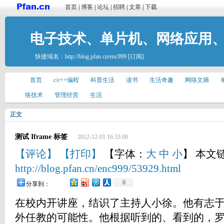
首页
|
博客
|
论坛
|
招聘
|
文章
|
下载
电子技术、单片机、网络应用
快捷域名：
http://blog.pfan.cn/enc999
[订阅]
首页
c/c++编程
科普生活
读书
生活奇趣
网络文摘
络技术
管理经营
生活
正文
测试 Iframe 标签
2012-12-01 16:33:00
【评论】
【打印】
【字体：
大
中
小
】 本文
http://blog.pfan.cn/enc999/53929.html
0
分享到：
在校内开讲座，结识了主持人小徐。他有志
外任教的可能性。他根据听到的、看到的，