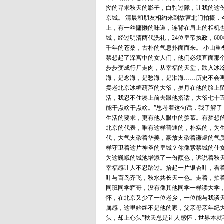
拗的寻求秋天的影子，白驹过隙，让我的这
京城。 清晨和朋友相约来到故宫北门拍摄
上，有一丝慵懒的味道，连背在肩上的相机
城，经过明清两代洗礼，24位皇帝执政，6
千年的苍桑，古朴的气息扑面而来。 小山重
禁想起了深宫中的女人们，他们必须直面那
步步变成行尸走肉，从幸福的天堂，跌入冰
海，是念海，是愁海，是泪海……历史不会再
卖老北京冰糖葫芦的大爷，岁月在他的脸上
活，我忍不住凑上前去跟他搭话，大爷七十
能干点啥干点啥。”思考着这句话，我了解
生活的要求，更有他人眼中的羡慕。有梦想
北京的代表，唯有这样普通的，朴实的，为
代，大气夹杂着华美，豪放夹杂着谦虚的气
样守卫着这片神圣的皇城？你像紫禁城的仕
为这巍峨的城池增添了一份颜色，诉说着秋
幸福感让人不忍踏过。拾起一片银杏叶，看
叶与百鸟齐飞，秋水共长天一色。走着，拍
同班同学辉哥，没有像其他同学一样读大学
怀，在北京又少了一位老乡，一位能与我谈天
属感，这里始终不是他的家，父亲母亲年纪大
头，却上心头”秋天总是让人感怀，世界本