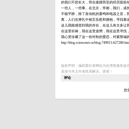
的我们不想长大，而在接踵而至的经历面前
一些人，一些事。在北京，帝都，我们，成长
不能平静，除了发动机的轰鸣和电器之音，
离，人们在挣扎中相互告慰和拥抱，寻找着
这儿我能感觉到我的存在，在这儿有太多让
在这里祈祷，我在这里迷惘，我在这里寻找，也
我心里珍藏了这一份对秋的爱恋，对紫禁城
http://blog.sciencenet.cn/blog-749913-627280.ht
版权声明：编程爱好者网站为此博客服务提
直接与本文作者联系解决。谢谢！
评论
您