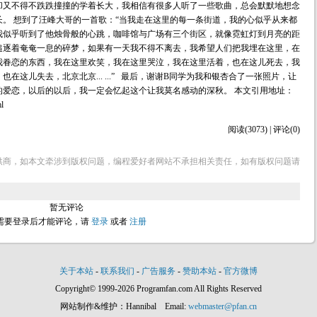
却又不得不跌跌撞撞的学着长大，我相信有很多人听了一些歌曲，总会默默地想念
。 想到了汪峰大哥的一首歌：“当我走在这里的每一条街道，我的心似乎从来都
我似乎听到了他烛骨般的心跳，咖啡馆与广场有三个街区，就像霓虹灯到月亮的距
追逐着奄奄一息的碎梦，如果有一天我不得不离去，我希望人们把我埋在这里，在
我眷恋的东西，我在这里欢笑，我在这里哭泣，我在这里活着，也在这儿死去，我
在这儿失去，北京北京... ...” 最后，谢谢B同学为我和银杏合了一张照片，让
的爱恋，以后的以后，我一定会忆起这个让我莫名感动的深秋。 本文引用地址：
ml
阅读(3073) | 评论(0)
供商，如本文牵涉到版权问题，编程爱好者网站不承担相关责任，如有版权问题请
暂无评论
需要登录后才能评论，请
登录
或者
注册
关于本站
-
联系我们
-
广告服务
-
赞助本站
-
官方微博
Copyright© 1999-2026 Programfan.com All Rights Reserved
网站制作&维护：Hannibal Email:
webmaster@pfan.cn