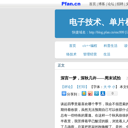
首页
|
博客
|
论坛
|
招聘
|
电子技术、单片
快捷域名：
http://blog.pfan.cn/enc999
[
首页
c/c++编程
科普生活
读
络技术
管理经营
生活
正文
深宫一梦，深秋几许——周末试拍
2
【评论】
【打印】
【字体：
大
中
小
】 本文
0
分享到：
谈起四季里最喜欢哪个季节，我会不假思索
期待着收获，虽然无法预期自己可以收获什
总有一些特殊的重逢。在这样一个秋风徐徐
半夜里，我苦撑着早已酸涩的眼，浏览着人
了几场雨，总算把死寂的秋唤醒了。是的，