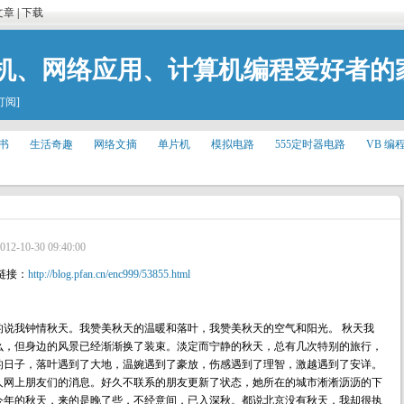
文章
|
下载
机、网络应用、计算机编程爱好者的
订阅]
书
生活奇趣
网络文摘
单片机
模拟电路
555定时器电路
VB 编
012-10-30 09:40:00
链接：
http://blog.pfan.cn/enc999/53855.html
的说我钟情秋天。我赞美秋天的温暖和落叶，我赞美秋天的空气和阳光。 秋天我
么，但身边的风景已经渐渐换了装束。淡定而宁静的秋天，总有几次特别的旅行，
的日子，落叶遇到了大地，温婉遇到了豪放，伤感遇到了理智，激越遇到了安详。
人网上朋友们的消息。好久不联系的朋友更新了状态，她所在的城市淅淅沥沥的下
今年的秋天，来的是晚了些，不经意间，已入深秋。都说北京没有秋天，我却很执