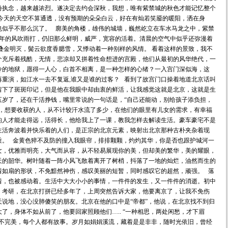
份执念，越来越浓烈。遂决定去约会深秋，我想，唯有紫禁城的秋色才能记忆整个
，今天的天空不算通透，没有预期的朵朵白云，好在有灿若笑靥的暖阳，洒在身
也似乎不那么沉了。 廓美的角楼，雄伟的城墙，巍然屹立在车水马龙之中，紫禁
00年的风吹雨打，仍旧那么鲜明，威严，宽容的活着。清晨的空气中似乎还弥漫着
叠金明灭，鬓云欲度香腮雪，又悸动着一种别样的风情。 看着这样的景致，我不
个充斥着残酷，无情，悲凉却又拼着性命想进的宫殿，他们从最初的风华绝代，一
冷的地狱，愿得一人心，白首不相离，是一种怎样的心绪？一入宫门深似海，这
重演，如江水一去不复返,谁又是谁的过客？ 看到了故宫门口操着地道北京话叫
留下了斑斑印记，但是他在我眼中却由衷的鲜活，让我感觉这就是北京，这就是生
五岁了，还在干活挣钱，嘴里常说的一句话是，“自己还能动，别给孩子添负担，
了，想要收获的人，从不计较汗水流了多少，在他们的眼里有儿女的需求，有幸福
的人才能走得远，活得长，他给我上了一课，教我怎样去解读生活。豪车豪宅不是
生活奔波着并快乐着的人们，是正宗的北京元素，映射出北京那种古朴夹杂着现
质。 金黄色猝不及防的撞入我眼帘，排排颗颗，灼灼其华，你是否也跟护城河一
女，优雅而明亮，大气而从容，从不轻易展现你的美，但却美的繁华，美的耀眼，
天的韶华。树叶随着一阵小风飞散着离开了树梢，抖落了一地的灿烂，油然而生的
着如扇的形状，不免黯然神伤，感叹美丽的短暂，同时感叹它的超然，顽强。 落
着，也被感动着。生活中大大小小的事情，一件件的发生，又一件件的消逝。初中
，考研，在北京打拼已经多年了，上周突然告诉大家，他要离京了，让我不免伤
说地，没心没肺傻笑的朋友。北京在他的口中是“帝都”，他说，在北京找不到归
了，身体不如从前了，他要回家照顾他们….. “一种相思，两处闲愁，才下眉
就不完美，每个人都有故事。岁月如娟娟溪流，藏着是是非非，随时光依旧，曾经