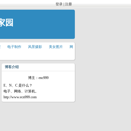
登录
|
注册
家园
程
电子制作
风景摄影
美女图片
网
博客介绍
博主：enc999
E、N、C 是什么？
电子、网络、计算机。
http://www.ecn999.com