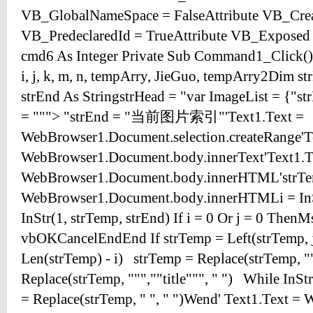
VB_GlobalNameSpace = FalseAttribute VB_Creat
VB_PredeclaredId = TrueAttribute VB_Exposed 
cmd6 As Integer Private Sub Command1_Click(
i, j, k, m, n, tempArry, JieGuo, tempArry2Dim st
strEnd As StringstrHead = "var ImageList = {"st
= """> "strEnd = "当前图片索引"'Text1.Text =
WebBrowser1.Document.selection.createRange'T
WebBrowser1.Document.body.innerText'Text1.T
WebBrowser1.Document.body.innerHTML'strTem
WebBrowser1.Document.body.innerHTMLi = InStr
InStr(1, strTemp, strEnd) If i = 0 Or j = 
vbOKCancelEndEnd If strTemp = Left(strTemp, j
Len(strTemp) - i) strTemp = Replace(strTemp, ""
Replace(strTemp, """,""title""", " ") While InS
= Replace(strTemp, " ", " ")Wend' Text1.Text 