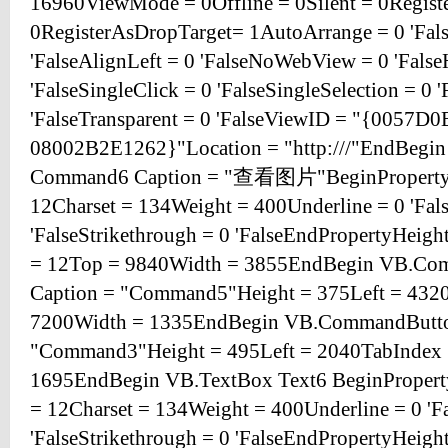
16960ViewMode = 0Offline = 0Silent = 0Regis
0RegisterAsDropTarget= 1AutoArrange = 0 'Fal
'FalseAlignLeft = 0 'FalseNoWebView = 0 'Fals
'FalseSingleClick = 0 'FalseSingleSelection = 0 
'FalseTransparent = 0 'FalseViewID = "{0057
08002B2E1262}"Location = "http:///"EndBeg
Command6 Caption = "查看图片"BeginProperty
12Charset = 134Weight = 400Underline = 0 'False
'FalseStrikethrough = 0 'FalseEndPropertyHeig
= 12Top = 9840Width = 3855EndBegin VB.C
Caption = "Command5"Height = 375Left = 432
7200Width = 1335EndBegin VB.CommandButt
"Command3"Height = 495Left = 2040TabIndex 
1695EndBegin VB.TextBox Text6 BeginProper
= 12Charset = 134Weight = 400Underline = 0 'Fal
'FalseStrikethrough = 0 'FalseEndPropertyHeig