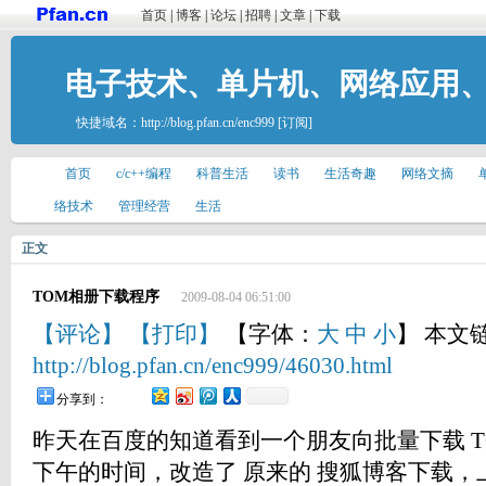
首页
|
博客
|
论坛
|
招聘
|
文章
|
下载
电子技术、单片机、网络应用
快捷域名：
http://blog.pfan.cn/enc999
[订阅]
首页
c/c++编程
科普生活
读书
生活奇趣
网络文摘
络技术
管理经营
生活
正文
TOM相册下载程序
2009-08-04 06:51:00
【评论】
【打印】
【字体：
大
中
小
】 本文
http://blog.pfan.cn/enc999/46030.html
分享到：
昨天在百度的知道看到一个朋友向批量下载 T
下午的时间，改造了 原来的 搜狐博客下载，