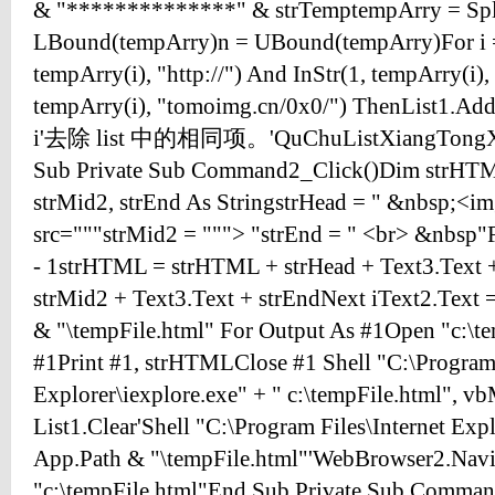
& "**************" & strTemptempArry = Spli
LBound(tempArry)n = UBound(tempArry)For i = 
tempArry(i), "http://") And InStr(1, tempArry(i),
tempArry(i), "tomoimg.cn/0x0/") ThenList1.Add
i'去除 list 中的相同项。'QuChuListXiangTongX
Sub Private Sub Command2_Click()Dim strHTML
strMid2, strEnd As StringstrHead = " &nbsp;<im
src="""strMid2 = """> "strEnd = " <br> &nbsp"F
- 1strHTML = strHTML + strHead + Text3.Text + 
strMid2 + Text3.Text + strEndNext iText2.Tex
& "\tempFile.html" For Output As #1Open "c:\te
#1Print #1, strHTMLClose #1 Shell "C:\Program 
Explorer\iexplore.exe" + " c:\tempFile.html", 
List1.Clear'Shell "C:\Program Files\Internet Expl
App.Path & "\tempFile.html"'WebBrowser2.Navi
"c:\tempFile.html"End Sub Private Sub Comman