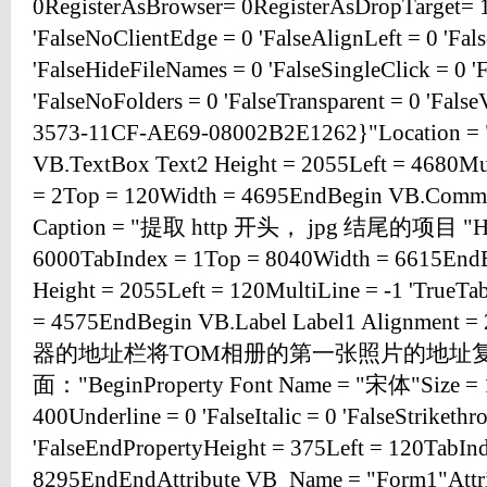
0RegisterAsBrowser= 0RegisterAsDropTarget= 
'FalseNoClientEdge = 0 'FalseAlignLeft = 0 'F
'FalseHideFileNames = 0 'FalseSingleClick = 0 '
'FalseNoFolders = 0 'FalseTransparent = 0 'Fa
3573-11CF-AE69-08002B2E1262}"Location = "
VB.TextBox Text2 Height = 2055Left = 4680Mul
= 2Top = 120Width = 4695EndBegin VB.Com
Caption = "提取 http 开头， jpg 结尾的项目 "Heig
6000TabIndex = 1Top = 8040Width = 6615End
Height = 2055Left = 120MultiLine = -1 'TrueT
= 4575EndBegin VB.Label Label1 Alignment =
器的地址栏将TOM相册的第一张照片的地址
面："BeginProperty Font Name = "宋体"Size = 1
400Underline = 0 'FalseItalic = 0 'FalseStrikethr
'FalseEndPropertyHeight = 375Left = 120TabIn
8295EndEndAttribute VB_Name = "Form1"Attr