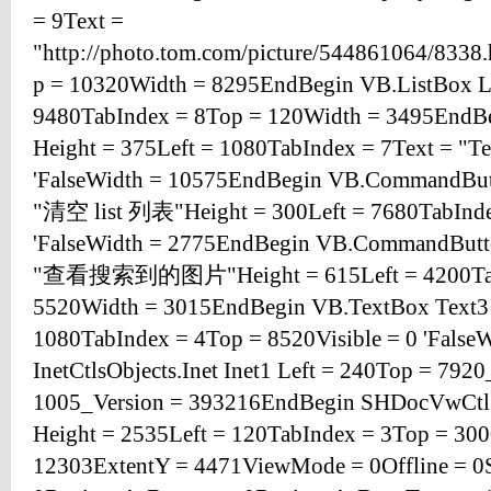
= 9Text =
"http://photo.tom.com/picture/544861064/833
p = 10320Width = 8295EndBegin VB.ListBox Li
9480TabIndex = 8Top = 120Width = 3495EndB
Height = 375Left = 1080TabIndex = 7Text = "Te
'FalseWidth = 10575EndBegin VB.CommandBu
"清空 list 列表"Height = 300Left = 7680TabIndex
'FalseWidth = 2775EndBegin VB.CommandBut
"查看搜索到的图片"Height = 615Left = 4200Tab
5520Width = 3015EndBegin VB.TextBox Text3 
1080TabIndex = 4Top = 8520Visible = 0 'Fals
InetCtlsObjects.Inet Inet1 Left = 240Top = 79
1005_Version = 393216EndBegin SHDocVwCtl
Height = 2535Left = 120TabIndex = 3Top = 30
12303ExtentY = 4471ViewMode = 0Offline = 0S